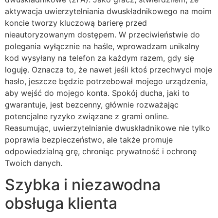
aktywacja uwierzytelniania dwuskładnikowego na moim
koncie tworzy kluczową barierę przed
nieautoryzowanym dostępem. W przeciwieństwie do
polegania wyłącznie na haśle, wprowadzam unikalny
kod wysyłany na telefon za każdym razem, gdy się
loguję. Oznacza to, że nawet jeśli ktoś przechwyci moje
hasło, jeszcze będzie potrzebował mojego urządzenia,
aby wejść do mojego konta. Spokój ducha, jaki to
gwarantuje, jest bezcenny, głównie rozważając
potencjalne ryzyko związane z grami online.
Reasumując, uwierzytelnianie dwuskładnikowe nie tylko
poprawia bezpieczeństwo, ale także promuje
odpowiedzialną grę, chroniąc prywatność i ochronę
Twoich danych.
Szybka i niezawodna
obsługa klienta