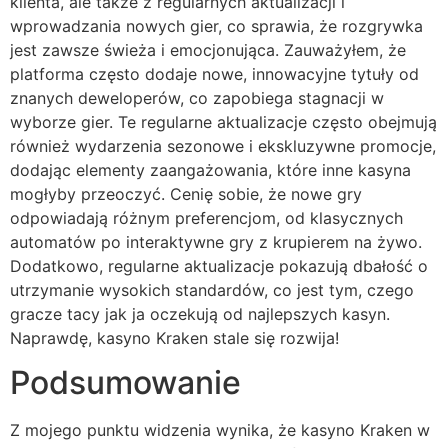
klienta, ale także z regularnych aktualizacji i
wprowadzania nowych gier, co sprawia, że rozgrywka
jest zawsze świeża i emocjonująca. Zauważyłem, że
platforma często dodaje nowe, innowacyjne tytuły od
znanych deweloperów, co zapobiega stagnacji w
wyborze gier. Te regularne aktualizacje często obejmują
również wydarzenia sezonowe i ekskluzywne promocje,
dodając elementy zaangażowania, które inne kasyna
mogłyby przeoczyć. Cenię sobie, że nowe gry
odpowiadają różnym preferencjom, od klasycznych
automatów po interaktywne gry z krupierem na żywo.
Dodatkowo, regularne aktualizacje pokazują dbałość o
utrzymanie wysokich standardów, co jest tym, czego
gracze tacy jak ja oczekują od najlepszych kasyn.
Naprawdę, kasyno Kraken stale się rozwija!
Podsumowanie
Z mojego punktu widzenia wynika, że kasyno Kraken w