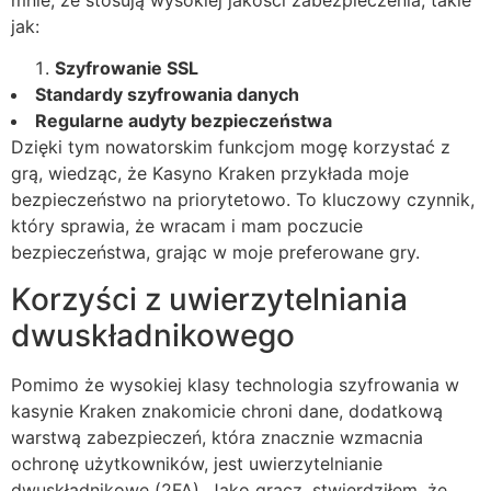
jak:
Szyfrowanie SSL
Standardy szyfrowania danych
Regularne audyty bezpieczeństwa
Dzięki tym nowatorskim funkcjom mogę korzystać z
grą, wiedząc, że Kasyno Kraken przykłada moje
bezpieczeństwo na priorytetowo. To kluczowy czynnik,
który sprawia, że wracam i mam poczucie
bezpieczeństwa, grając w moje preferowane gry.
Korzyści z uwierzytelniania
dwuskładnikowego
Pomimo że wysokiej klasy technologia szyfrowania w
kasynie Kraken znakomicie chroni dane, dodatkową
warstwą zabezpieczeń, która znacznie wzmacnia
ochronę użytkowników, jest uwierzytelnianie
dwuskładnikowe (2FA). Jako gracz, stwierdziłem, że