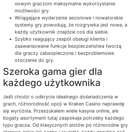
nowym graczom maksymalne wykorzystanie
możliwości gry.
Wciągające wydarzenia sezonowe i nowatorskie
systemy gry powodują, że rozgrywka jest nowa, a
każdy użytkownik znajdzie coś dla siebie.
Szybko reagujący zespół obsługi klienta i
zaawansowane funkcje bezpieczeństwa tworzą
dla graczy zabezpieczone i bezproblemowe
otoczenie do gry.
Szeroka gama gier dla
każdego użytkownika
Jeśli chodzi o odkrycie idealnego doświadczenia w
grach, różnorodność opcji w Kraken Casino naprawdę
się wyróżnia. Przeszukałem wiele kasyna online, ale
bogaty asortyment tutaj zaspokaja potrzeby każdego
typu gracza. Od klasycznych slotów po różnorodne gry
stołowe, takie jak oczko i roulette, każdy znajdzie coś