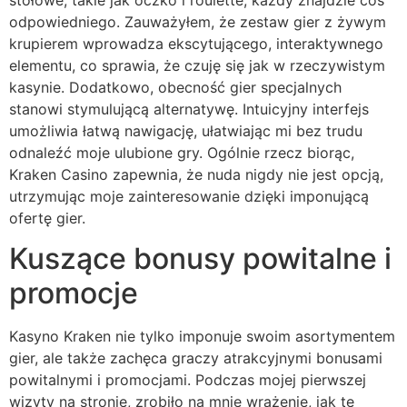
odpowiedniego. Zauważyłem, że zestaw gier z żywym
krupierem wprowadza ekscytującego, interaktywnego
elementu, co sprawia, że czuję się jak w rzeczywistym
kasynie. Dodatkowo, obecność gier specjalnych
stanowi stymulującą alternatywę. Intuicyjny interfejs
umożliwia łatwą nawigację, ułatwiając mi bez trudu
odnaleźć moje ulubione gry. Ogólnie rzecz biorąc,
Kraken Casino zapewnia, że nuda nigdy nie jest opcją,
utrzymując moje zainteresowanie dzięki imponującą
ofertę gier.
Kuszące bonusy powitalne i
promocje
Kasyno Kraken nie tylko imponuje swoim asortymentem
gier, ale także zachęca graczy atrakcyjnymi bonusami
powitalnymi i promocjami. Podczas mojej pierwszej
wizyty na stronie, zrobiło na mnie wrażenie, jak te