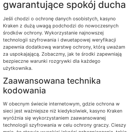
gwarantujące spokój ducha
Jeśli chodzi o ochronę danych osobistych, kasyno
Kraken z dużą uwagą podchodzi do nowoczesnych
środków ochrony. Wykorzystanie najnowszej
technologii szyfrowania i dwuetapowej weryfikacji
zapewnia dodatkową warstwę ochrony, którą uważam
za uspokajającą. Zobaczmy, jak te środki zapewniają
bezpieczne warunki rozgrywki dla każdego
użytkownika.
Zaawansowana technika
kodowania
W obecnym świecie internetowym, gdzie ochrona w
sieci jest ważniejsze niż kiedykolwiek, kasyno Kraken
wyróżnia się wykorzystaniem zaawansowanej
technologii szyfrowania w celu ochrony graczy. Cieszy
mnie, że stosują wysokiej jakości zabezpieczenia, takie