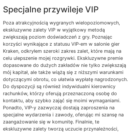
Specjalne przywileje VIP
Poza atrakcyjnością wygranych wielopoziomowych,
ekskluzywne zalety VIP w wyjątkowy metodą
zwiększają poziom doświadczeń z gry. Poznając
korzyści wynikające z statusu VIP-em w salonie gier
Kraken, odkryłem szeroki zakres zalet, które mają na
celu ulepszenie mojej rozgrywki. Ekskluzywne premie
dopasowane do dużych zakładów nie tylko zwiększają
mój kapitał, ale także wiążą się z niższymi warunkami
dotyczącymi obrotu, co ułatwia wypłatę nagrodzonych.
Do dyspozycji są również indywidualni kierownicy
rachunków, którzy oferują przeznaczoną osobę do
kontaktu, aby szybko zająć się moimi wymaganiami.
Ponadto, VIP-y zazwyczaj dostają zaproszenia na
specjalne wydarzenia i zawody, oferując mi szansę na
zaangażowanie się w komunitę. Finalnie, te
ekskluzywne zalety tworzą uczucie przynależności,