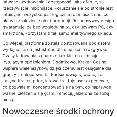
łatwość użytkowania i dostępność, jaką oferuje, są
rzeczywiście imponujące. Poruszanie się po stronie jest
intuicyjne; wszystko jest logicznie rozmieszczone, co
ułatwia znalezienie gier i promocji. Responsywny design
gwarantuje, że bez względu na to, czy używam PC, czy
smartfona, korzystam z tak samo efektywnego układu.
Co więcej, platforma została dostosowana pod kątem
wydajności, co jest istotne dla ulepszenia rozgrywki.
Czasy ładowania są bardzo krótkie, co eliminuje
irytującym opóźnieniom. Dodatkowo, Kraken Casino
wspiera wiele języków, dzięki czemu jest osiągalne dla
graczy z całego świata. Podsumowując, widać, że
kasyno Kraken priorytetowo traktuje user experience,
co pozwala mi koncentrować się na tym, co naprawdę
ważne: cieszeniu się grami i emocji, jakie one ze sobą
niosą.
Nowoczesne środki ochrony