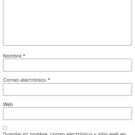
Nombre
*
Correo electrónico
*
Web
Guardar mi nombre, correo electrónico y sitio web en