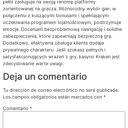
pełni zasługuje na swoją renomę platformy
zorientowanej na gracza. Różnorodny wybór gier, w
połączeniu z kuszącymi bonusami i spełniającym
oczekiwania programem lojalnościowym, podtrzymuje
emocje. Doceniam bezproblemową nawigację i solidne
zabezpieczenia, które zapewniają bezpieczną grę.
Dodatkowo, efektywna obsługa klienta dodaje
prywatnego charakteru. Jeśli szukasz pełnych i
satysfakcjonujących wrażeń z gry, kasyno Kraken jest
zdecydowanie warte uwagi.
Deja un comentario
Tu dirección de correo electrónico no será publicada.
Los campos obligatorios están marcados con
*
Comentario
*