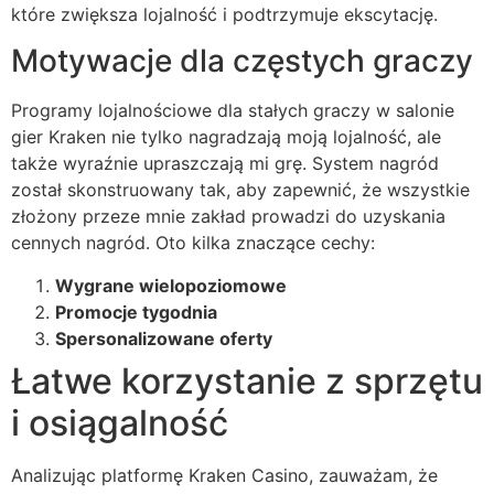
które zwiększa lojalność i podtrzymuje ekscytację.
Motywacje dla częstych graczy
Programy lojalnościowe dla stałych graczy w salonie
gier Kraken nie tylko nagradzają moją lojalność, ale
także wyraźnie upraszczają mi grę. System nagród
został skonstruowany tak, aby zapewnić, że wszystkie
złożony przeze mnie zakład prowadzi do uzyskania
cennych nagród. Oto kilka znaczące cechy:
Wygrane wielopoziomowe
Promocje tygodnia
Spersonalizowane oferty
Łatwe korzystanie z sprzętu
i osiągalność
Analizując platformę Kraken Casino, zauważam, że