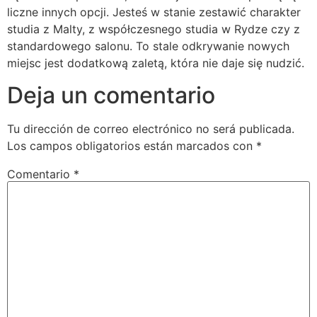
liczne innych opcji. Jesteś w stanie zestawić charakter
studia z Malty, z współczesnego studia w Rydze czy z
standardowego salonu. To stale odkrywanie nowych
miejsc jest dodatkową zaletą, która nie daje się nudzić.
Deja un comentario
Tu dirección de correo electrónico no será publicada.
Los campos obligatorios están marcados con
*
Comentario
*