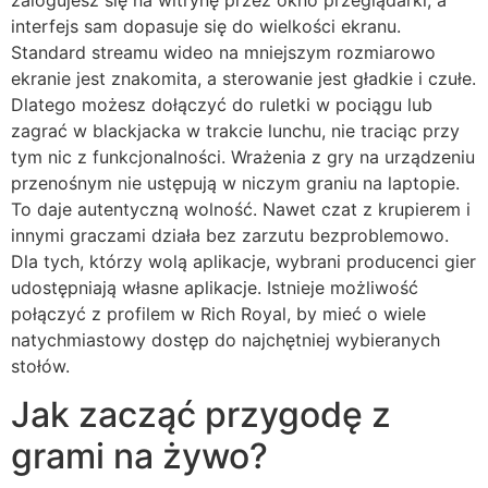
interfejs sam dopasuje się do wielkości ekranu.
Standard streamu wideo na mniejszym rozmiarowo
ekranie jest znakomita, a sterowanie jest gładkie i czułe.
Dlatego możesz dołączyć do ruletki w pociągu lub
zagrać w blackjacka w trakcie lunchu, nie traciąc przy
tym nic z funkcjonalności. Wrażenia z gry na urządzeniu
przenośnym nie ustępują w niczym graniu na laptopie.
To daje autentyczną wolność. Nawet czat z krupierem i
innymi graczami działa bez zarzutu bezproblemowo.
Dla tych, którzy wolą aplikacje, wybrani producenci gier
udostępniają własne aplikacje. Istnieje możliwość
połączyć z profilem w Rich Royal, by mieć o wiele
natychmiastowy dostęp do najchętniej wybieranych
stołów.
Jak zacząć przygodę z
grami na żywo?