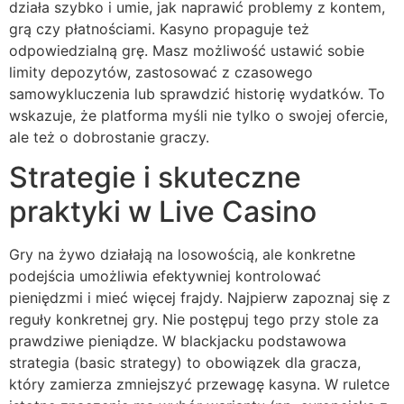
działa szybko i umie, jak naprawić problemy z kontem,
grą czy płatnościami. Kasyno propaguje też
odpowiedzialną grę. Masz możliwość ustawić sobie
limity depozytów, zastosować z czasowego
samowykluczenia lub sprawdzić historię wydatków. To
wskazuje, że platforma myśli nie tylko o swojej ofercie,
ale też o dobrostanie graczy.
Strategie i skuteczne
praktyki w Live Casino
Gry na żywo działają na losowością, ale konkretne
podejścia umożliwia efektywniej kontrolować
pieniędzmi i mieć więcej frajdy. Najpierw zapoznaj się z
reguły konkretnej gry. Nie postępuj tego przy stole za
prawdziwe pieniądze. W blackjacku podstawowa
strategia (basic strategy) to obowiązek dla gracza,
który zamierza zmniejszyć przewagę kasyna. W ruletce