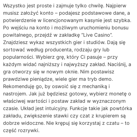
Wszystko jest proste i zajmuje tylko chwilę. Najpierw
musisz założyć konto – podajesz podstawowe dane, a
potwierdzenie w licencjonowanym kasynie jest szybka.
Po wejściu na konto i możliwym uruchomieniu bonusu
powitalnego, przejdź w zakładkę “Live Casino”.
Znajdziesz wykaz wszystkich gier i studiów. Dają się
sortować według producenta, rodzaju gry lub
popularności. Wybierz grę, który Ci pasuje – przy
każdym widać najniższy i najwyższy zakład. Naciśnij, a
gra otworzy się w nowym oknie. Nim postawisz
prawdziwe pieniądze, wiele gier ma tryb demo.
Rekomenduję go, by oswoić się z mechaniką i
nastrojem. Jak już będziesz gotowy, wybierz monetę o
właściwej wartości i postaw zakład w wyznaczonym
czasie. Układ jest intuicyjny. Funkcje takie jak powtórka
zakładu, zwiększenie stawki czy czat z krupierem są
dobrze widoczne. Nie krępuj się korzystaj z czatu – to
część rozrywki.