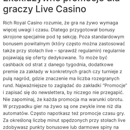
graczy Live Casino
Rich Royal Casino rozumie, że gra na żywo wymaga
więcej uwagi i czasu. Dlatego przygotował bonusy
skrojone specjalnie pod tę sekcję. Poza standardowym
bonusem powitalnym (który często można zastosować
także przy stołach live – sprawdź regulamin) regularnie
pojawiają się oferty dedykowane. To może być
cashback od strat z danego tygodnia, dodatkowe
premie za zakłady w konkretnych grach czy turnieje z
pulą nagród, gdzie znaczenie ma liczba rozegranych
rund. Najważniejsze to zaglądać do zakładki “Promocje”
i zapisać się do newslettera, by niczego nie przegapić.
Nie zapominaj, że każda promocja ma warunki obrotu.
W przypadku gier na żywo są one zwykle inne niż dla
automatów. Często napotkasz też promocje czasu gry.
Za określoną liczbę minut spędzonych przy stołach live
zdobywasz punkty bonusowe lub darmowe spiny na