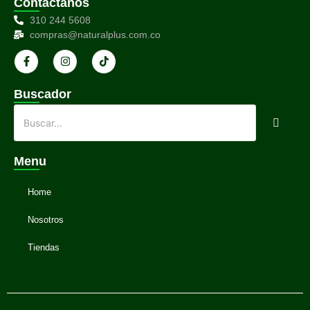
Contáctanos
310 244 5608
compras@naturalplus.com.co
Buscador
Menu
Home
Nosotros
Tiendas