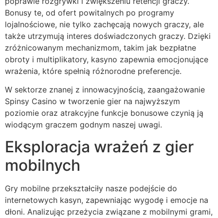
poprawie rozgrywki i zwiększeniu retencji graczy.
Bonusy te, od ofert powitalnych po programy
lojalnościowe, nie tylko zachęcają nowych graczy, ale
także utrzymują interes doświadczonych graczy. Dzięki
zróżnicowanym mechanizmom, takim jak bezpłatne
obroty i multiplikatory, kasyno zapewnia emocjonujące
wrażenia, które spełnią różnorodne preferencje.
W sektorze znanej z innowacyjnością, zaangażowanie
Spinsy Casino w tworzenie gier na najwyższym
poziomie oraz atrakcyjne funkcje bonusowe czynią ją
wiodącym graczem godnym naszej uwagi.
Eksploracja wrażeń z gier
mobilnych
Gry mobilne przekształciły nasze podejście do
internetowych kasyn, zapewniając wygodę i emocje na
dłoni. Analizując przeżycia związane z mobilnymi grami,