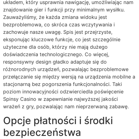
układem, który usprawnia nawigację, umożliwiając nam
znajdowanie gier i funkcji przy minimalnym wysiłku.
Zauważyliśmy, że każda zmiana widoku jest
bezproblemowa, co skróca czas wczytywania i
zachowuje nasze uwagę. Spis jest przejrzyste,
eksponując kluczowe funkcje, co jest szczególnie
użyteczne dla osób, którzy nie mają dużego
doświadczenia technologicznego. Co więcej,
responsywny design gładko adaptuje się do
różnorodnych urządzeń, pozwalając bezproblemowe
przełączanie się między wersją na urządzenia mobilne a
stacjonarną bez pogorszenia funkcjonalności. Taki
poziom innowacyjności odzwierciedla poświęcenie
Spinsy Casino w zapewnianie najwyższej jakości
wrażeń z gry, pozwalając nam nieprzerwaną zabawę.
Opcje płatności i środki
bezpieczeństwa