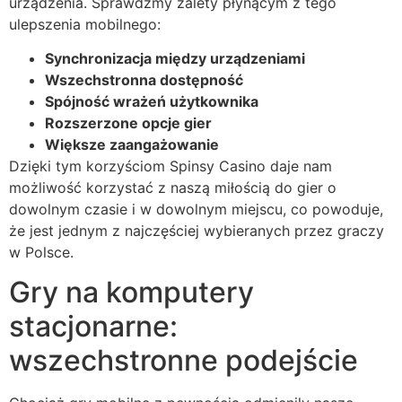
urządzenia. Sprawdźmy zalety płynącym z tego
ulepszenia mobilnego:
Synchronizacja między urządzeniami
Wszechstronna dostępność
Spójność wrażeń użytkownika
Rozszerzone opcje gier
Większe zaangażowanie
Dzięki tym korzyściom Spinsy Casino daje nam
możliwość korzystać z naszą miłością do gier o
dowolnym czasie i w dowolnym miejscu, co powoduje,
że jest jednym z najczęściej wybieranych przez graczy
w Polsce.
Gry na komputery
stacjonarne:
wszechstronne podejście