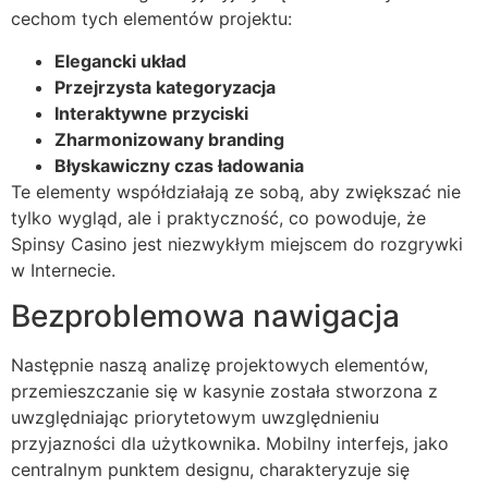
cechom tych elementów projektu:
Elegancki układ
Przejrzysta kategoryzacja
Interaktywne przyciski
Zharmonizowany branding
Błyskawiczny czas ładowania
Te elementy współdziałają ze sobą, aby zwiększać nie
tylko wygląd, ale i praktyczność, co powoduje, że
Spinsy Casino jest niezwykłym miejscem do rozgrywki
w Internecie.
Bezproblemowa nawigacja
Następnie naszą analizę projektowych elementów,
przemieszczanie się w kasynie została stworzona z
uwzględniając priorytetowym uwzględnieniu
przyjazności dla użytkownika. Mobilny interfejs, jako
centralnym punktem designu, charakteryzuje się