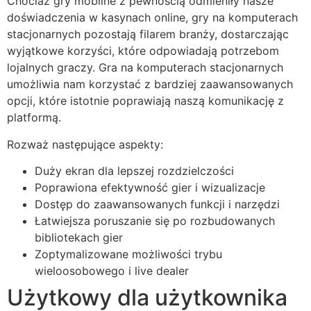
Chociaż gry mobilne z pewnością odmieniły nasze
doświadczenia w kasynach online, gry na komputerach
stacjonarnych pozostają filarem branży, dostarczając
wyjątkowe korzyści, które odpowiadają potrzebom
lojalnych graczy. Gra na komputerach stacjonarnych
umożliwia nam korzystać z bardziej zaawansowanych
opcji, które istotnie poprawiają naszą komunikację z
platformą.
Rozważ następujące aspekty:
Duży ekran dla lepszej rozdzielczości
Poprawiona efektywność gier i wizualizacje
Dostęp do zaawansowanych funkcji i narzędzi
Łatwiejsza poruszanie się po rozbudowanych
bibliotekach gier
Zoptymalizowane możliwości trybu
wieloosobowego i live dealer
Użytkowy dla użytkownika