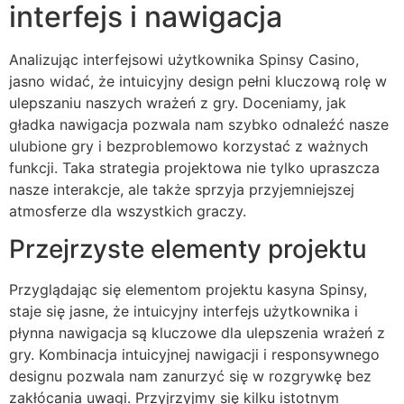
interfejs i nawigacja
Analizując interfejsowi użytkownika Spinsy Casino,
jasno widać, że intuicyjny design pełni kluczową rolę w
ulepszaniu naszych wrażeń z gry. Doceniamy, jak
gładka nawigacja pozwala nam szybko odnaleźć nasze
ulubione gry i bezproblemowo korzystać z ważnych
funkcji. Taka strategia projektowa nie tylko upraszcza
nasze interakcje, ale także sprzyja przyjemniejszej
atmosferze dla wszystkich graczy.
Przejrzyste elementy projektu
Przyglądając się elementom projektu kasyna Spinsy,
staje się jasne, że intuicyjny interfejs użytkownika i
płynna nawigacja są kluczowe dla ulepszenia wrażeń z
gry. Kombinacja intuicyjnej nawigacji i responsywnego
designu pozwala nam zanurzyć się w rozgrywkę bez
zakłócania uwagi. Przyjrzyjmy się kilku istotnym