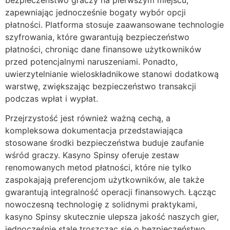
zapewniając jednocześnie bogaty wybór opcji
płatności. Platforma stosuje zaawansowane technologie
szyfrowania, które gwarantują bezpieczeństwo
płatności, chroniąc dane finansowe użytkowników
przed potencjalnymi naruszeniami. Ponadto,
uwierzytelnianie wieloskładnikowe stanowi dodatkową
warstwę, zwiększając bezpieczeństwo transakcji
podczas wpłat i wypłat.
Przejrzystość jest również ważną cechą, a
kompleksowa dokumentacja przedstawiająca
stosowane środki bezpieczeństwa buduje zaufanie
wśród graczy. Kasyno Spinsy oferuje zestaw
renomowanych metod płatności, które nie tylko
zaspokajają preferencjom użytkowników, ale także
gwarantują integralność operacji finansowych. Łącząc
nowoczesną technologię z solidnymi praktykami,
kasyno Spinsy skutecznie ulepsza jakość naszych gier,
jednocześnie stale troszcząc się o bezpieczeństwo