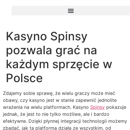
Kasyno Spinsy
pozwala grać na
każdym sprzęcie w
Polsce
Zdajemy sobie sprawę, że wielu graczy może mieć
obawy, czy kasyno jest w stanie zapewnić jednolite
wrażenia na wielu platformach. Kasyno
Spinsy
pokazuje
jednak, że jest to nie tylko możliwe, ale i bardzo
efektywne. Dzięki płynnej integracji technologii możemy
zbadać, jak ta platforma działa ze wszystkim, od