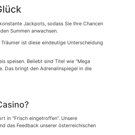
Glück
 konstante Jackpots, sodass Sie Ihre Chancen
rnden Summen anwachsen.
 Träumer ist diese eindeutige Unterscheidung
s speisen. Beliebt sind Titel wie “Mega
. Das bringt den Adrenalinspiegel in die
 Casino?
t in “Frisch eingetroffen”. Unsere
nd das Feedback unserer österreichischen