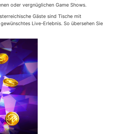
Arenen oder vergnüglichen Game Shows.
sterreichische Gäste sind Tische mit
r gewünschtes Live-Erlebnis. So übersehen Sie