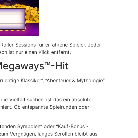
oller-Sessions für erfahrene Spieler. Jeder
h ist nur einen Klick entfernt.
 Megaways™-Hit
“Fruchtige Klassiker”, “Abenteuer & Mythologie”
e Vielfalt suchen, ist das ein absoluter
oniert. Ob entspannte Spielrunden oder
reitenden Symbolen” oder “Kauf-Bonus”-
zum Vergnügen, langes Scrollen bleibt aus.