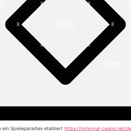
h ein Spieleparadies etabliert
https://richroyal-casino.net/de