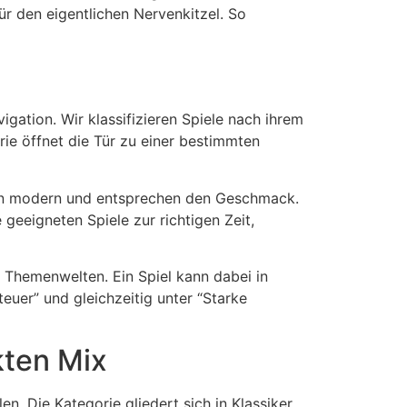
ür den eigentlichen Nervenkitzel. So
igation. Wir klassifizieren Spiele nach ihrem
ie öffnet die Tür zu einer bestimmten
gen modern und entsprechen den Geschmack.
 geeigneten Spiele zur richtigen Zeit,
 Themenwelten. Ein Spiel kann dabei in
uer” und gleichzeitig unter “Starke
kten Mix
n. Die Kategorie gliedert sich in Klassiker