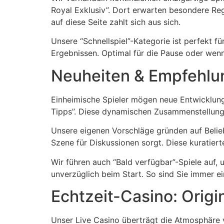
Royal Exklusiv”. Dort erwarten besondere Reg
auf diese Seite zahlt sich aus sich.
Unsere “Schnellspiel”-Kategorie ist perfekt f
Ergebnissen. Optimal für die Pause oder wen
Neuheiten & Empfehlu
Einheimische Spieler mögen neue Entwicklung
Tipps”. Diese dynamischen Zusammenstellungen
Unsere eigenen Vorschläge gründen auf Belieb
Szene für Diskussionen sorgt. Diese kuratierte
Wir führen auch “Bald verfügbar”-Spiele auf, 
unverzüglich beim Start. So sind Sie immer ei
Echtzeit-Casino: Orig
Unser Live Casino überträgt die Atmosphäre v