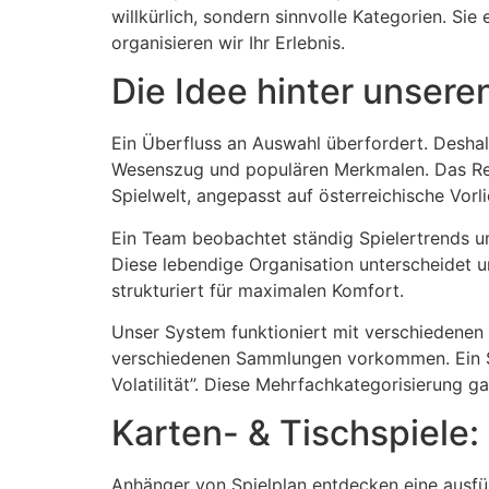
willkürlich, sondern sinnvolle Kategorien. Si
organisieren wir Ihr Erlebnis.
Die Idee hinter unser
Ein Überfluss an Auswahl überfordert. Deshalb 
Wesenszug und populären Merkmalen. Das Resu
Spielwelt, angepasst auf österreichische Vorl
Ein Team beobachtet ständig Spielertrends 
Diese lebendige Organisation unterscheidet uns
strukturiert für maximalen Komfort.
Unser System funktioniert mit verschiedenen 
verschiedenen Sammlungen vorkommen. Ein Slo
Volatilität”. Diese Mehrfachkategorisierung ga
Karten- & Tischspiele:
Anhänger von Spielplan entdecken eine ausführ