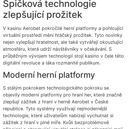
Špičková technologie
zlepšující prožitek
V kasinu Aerobet pokročilé herní platformy a pohlcující
virtuální prostředí mění hráčský prožitek. Tyto novinky
nejen vylepšují hratelnost, ale také vytvářejí okouzlující
atmosféru, která udrží návštěvníky v očekávání. S
průběžným vývojem technologií stojí kasino v čele této
digitální revoluce a láka rozmanité publikum.
Moderní herní platformy
S stálým pokrokem technologického pokroku se
objevily moderní platformy pro hraní her, které značně
zlepšují zážitek z hraní v herně Aerobet v České
republice. Tyto systémy využívají nejmodernější
technologie, které uživatelům nabízejí vychutnat si
zážitek z hraní v plné míře. Kvůli bezproblémové