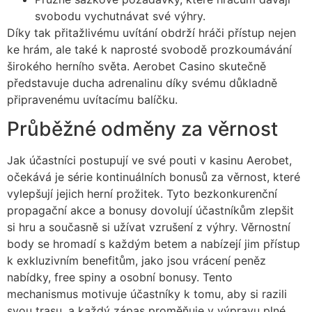
svobodu vychutnávat své výhry.
Díky tak přitažlivému uvítání obdrží hráči přístup nejen
ke hrám, ale také k naprosté svobodě prozkoumávání
širokého herního světa. Aerobet Casino skutečně
představuje ducha adrenalinu díky svému důkladně
připravenému uvítacímu balíčku.
Průběžné odměny za věrnost
Jak účastníci postupují ve své pouti v kasinu Aerobet,
očekává je série kontinuálních bonusů za věrnost, které
vylepšují jejich herní prožitek. Tyto bezkonkurenční
propagační akce a bonusy dovolují účastníkům zlepšit
si hru a současně si užívat vzrušení z výhry. Věrnostní
body se hromadí s každým betem a nabízejí jim přístup
k exkluzivním benefitům, jako jsou vrácení peněz
nabídky, free spiny a osobní bonusy. Tento
mechanismus motivuje účastníky k tomu, aby si razili
svou trasu, a každý zápas proměňuje v výpravu plné