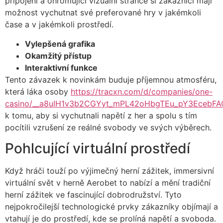
připojení a ohromující vizuální stránce si zákazníci mají
možnost vychutnat své preferované hry v jakémkoli
čase a v jakémkoli prostředí.
Vylepšená grafika
Okamžitý přístup
Interaktivní funkce
Tento závazek k novinkám buduje příjemnou atmosféru,
která láka osoby
https://tracxn.com/d/companies/one-
casino/__a8uIH1v3b2CGYyt_mPL42oHbgTEu_pY3EcebFAC
k tomu, aby si vychutnali napětí z her a spolu s tím
pocítili vzrušení ze reálné svobody ve svých výběrech.
Pohlcující virtuální prostředí
Když hráči touží po výjimečný herní zážitek, immersivní
virtuální svět v herně Aerobet to nabízí a mění tradiční
herní zážitek ve fascinující dobrodružství. Tyto
nejpokročilejší technologické prvky zákazníky objímají a
vtahují je do prostředí, kde se prolíná napětí a svoboda.