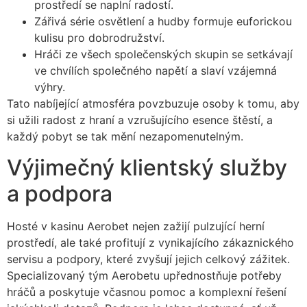
prostředí se naplní radostí.
Zářivá série osvětlení a hudby formuje euforickou
kulisu pro dobrodružství.
Hráči ze všech společenských skupin se setkávají
ve chvílích společného napětí a slaví vzájemná
výhry.
Tato nabíjející atmosféra povzbuzuje osoby k tomu, aby
si užili radost z hraní a vzrušujícího esence štěstí, a
každý pobyt se tak mění nezapomenutelným.
Výjimečný klientský služby
a podpora
Hosté v kasinu Aerobet nejen zažijí pulzující herní
prostředí, ale také profitují z vynikajícího zákaznického
servisu a podpory, které zvyšují jejich celkový zážitek.
Specializovaný tým Aerobetu upřednostňuje potřeby
hráčů a poskytuje včasnou pomoc a komplexní řešení