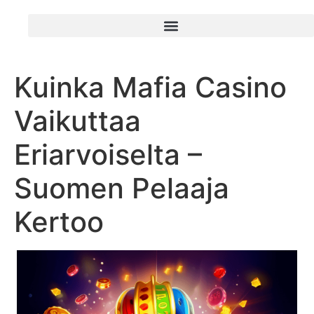
Kuinka Mafia Casino
Vaikuttaa
Eriarvoiselta –
Suomen Pelaaja
Kertoo