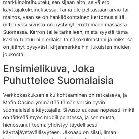
markkinointihuutelu, sen sijaan aito, selvä ero
käyttäjäkokemuksessa. Tämä ole pelkästään arvio tai
mainos, vaan se on henkilökohtainen kertomus siitä,
miten yksi sivusto on pystynyt erottumaan massasta
Suomessa. Kerron teille tarkalleen, mistä syystä tämä
kasino tuntuu niin erilaiselta näkökulmastani ja miksi se
on jäänyt pysyvästi kirjanmerkkeihini lukuisten muiden
joukosta.
Ensimielikuva, Joka
Puhuttelee Suomalaisia
Verkkokeskuksen alku kohtaaminen on ratkaiseva, ja
Mafia Casino ymmärtää tämän varsin hyvin
suomalaiselle käyttäjälle. Sivusto aukeaa nopeasti, mikä
on tärkeää myös mobiilipelatessa, ja sen musta,
hienostunut teema yhdistyy täydellisesti
käyttäjäystävällisyyteen. Ulkoasu on siisti, ilman