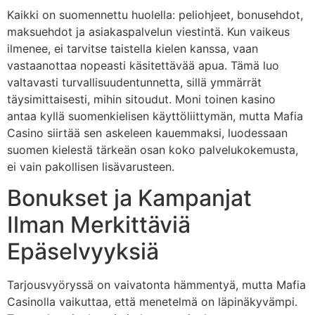
Kaikki on suomennettu huolella: peliohjeet, bonusehdot,
maksuehdot ja asiakaspalvelun viestintä. Kun vaikeus
ilmenee, ei tarvitse taistella kielen kanssa, vaan
vastaanottaa nopeasti käsitettävää apua. Tämä luo
valtavasti turvallisuudentunnetta, sillä ymmärrät
täysimittaisesti, mihin sitoudut. Moni toinen kasino
antaa kyllä suomenkielisen käyttöliittymän, mutta Mafia
Casino siirtää sen askeleen kauemmaksi, luodessaan
suomen kielestä tärkeän osan koko palvelukokemusta,
ei vain pakollisen lisävarusteen.
Bonukset ja Kampanjat
Ilman Merkittäviä
Epäselvyyksiä
Tarjousvyöryssä on vaivatonta hämmentyä, mutta Mafia
Casinolla vaikuttaa, että menetelmä on läpinäkyvämpi.