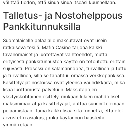
välittää tiedon, että sinua sinua itseäsi kuunnellaan.
Talletus- ja Nostohelppous
Pankkitunnuksilla
Suomalaiselle pelaajalle maksutavat ovat usein
ratkaiseva tekijä. Mafia Casino tarjoaa kaikki
tavanomaiset ja luotettavat vaihtoehdot, mutta
erityisesti pankkitunnusten käyttö on toteutettu erittäin
sujuvasti. Prosessi on salamannopea, turvallinen ja tuttu
ja turvallinen, sillä se tapahtuu omassa verkkopankissa.
Käsittelyajat nostoissa ovat yleensä vauhdikkaita, mikä
lisää luottamusta palveluun. Maksutapojen
yksityiskohtainen esittely, mukaan lukien mahdolliset
maksimimäärät ja käsittelyajat, auttaa suunnittelemaan
pelaamistaan. Tämä kaikki lisää sitä tunnetta, että olet
arvostettu asiakas, jonka käytännön haasteita
ymmärretään.