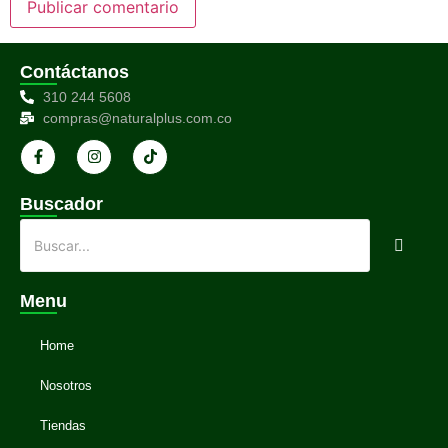
Contáctanos
310 244 5608
compras@naturalplus.com.co
Buscador
Menu
Home
Nosotros
Tiendas