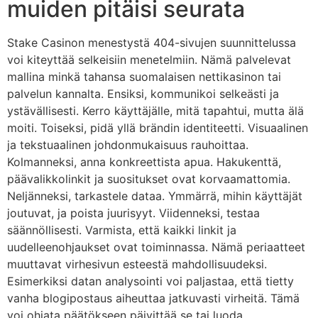
muiden pitäisi seurata
Stake Casinon menestystä 404-sivujen suunnittelussa
voi kiteyttää selkeisiin menetelmiin. Nämä palvelevat
mallina minkä tahansa suomalaisen nettikasinon tai
palvelun kannalta. Ensiksi, kommunikoi selkeästi ja
ystävällisesti. Kerro käyttäjälle, mitä tapahtui, mutta älä
moiti. Toiseksi, pidä yllä brändin identiteetti. Visuaalinen
ja tekstuaalinen johdonmukaisuus rauhoittaa.
Kolmanneksi, anna konkreettista apua. Hakukenttä,
päävalikkolinkit ja suositukset ovat korvaamattomia.
Neljänneksi, tarkastele dataa. Ymmärrä, mihin käyttäjät
joutuvat, ja poista juurisyyt. Viidenneksi, testaa
säännöllisesti. Varmista, että kaikki linkit ja
uudelleenohjaukset ovat toiminnassa. Nämä periaatteet
muuttavat virhesivun esteestä mahdollisuudeksi.
Esimerkiksi datan analysointi voi paljastaa, että tietty
vanha blogipostaus aiheuttaa jatkuvasti virheitä. Tämä
voi ohjata päätökseen päivittää se tai luoda