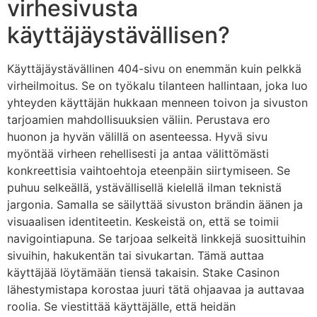
virhesivusta
käyttäjäystävällisen?
Käyttäjäystävällinen 404-sivu on enemmän kuin pelkkä
virheilmoitus. Se on työkalu tilanteen hallintaan, joka luo
yhteyden käyttäjän hukkaan menneen toivon ja sivuston
tarjoamien mahdollisuuksien väliin. Perustava ero
huonon ja hyvän välillä on asenteessa. Hyvä sivu
myöntää virheen rehellisesti ja antaa välittömästi
konkreettisia vaihtoehtoja eteenpäin siirtymiseen. Se
puhuu selkeällä, ystävällisellä kielellä ilman teknistä
jargonia. Samalla se säilyttää sivuston brändin äänen ja
visuaalisen identiteetin. Keskeistä on, että se toimii
navigointiapuna. Se tarjoaa selkeitä linkkejä suosittuihin
sivuihin, hakukentän tai sivukartan. Tämä auttaa
käyttäjää löytämään tiensä takaisin. Stake Casinon
lähestymistapa korostaa juuri tätä ohjaavaa ja auttavaa
roolia. Se viestittää käyttäjälle, että heidän