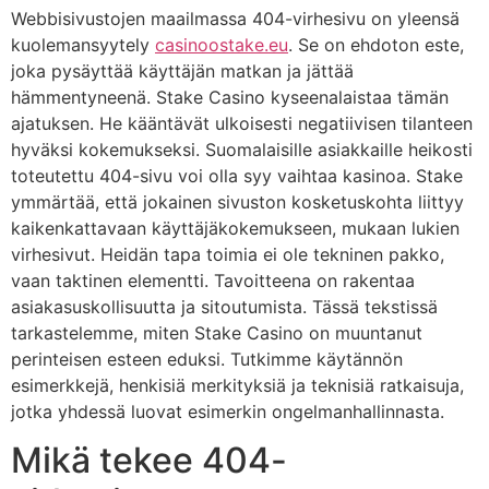
Webbisivustojen maailmassa 404-virhesivu on yleensä
kuolemansyytely
casinoostake.eu
. Se on ehdoton este,
joka pysäyttää käyttäjän matkan ja jättää
hämmentyneenä. Stake Casino kyseenalaistaa tämän
ajatuksen. He kääntävät ulkoisesti negatiivisen tilanteen
hyväksi kokemukseksi. Suomalaisille asiakkaille heikosti
toteutettu 404-sivu voi olla syy vaihtaa kasinoa. Stake
ymmärtää, että jokainen sivuston kosketuskohta liittyy
kaikenkattavaan käyttäjäkokemukseen, mukaan lukien
virhesivut. Heidän tapa toimia ei ole tekninen pakko,
vaan taktinen elementti. Tavoitteena on rakentaa
asiakasuskollisuutta ja sitoutumista. Tässä tekstissä
tarkastelemme, miten Stake Casino on muuntanut
perinteisen esteen eduksi. Tutkimme käytännön
esimerkkejä, henkisiä merkityksiä ja teknisiä ratkaisuja,
jotka yhdessä luovat esimerkin ongelmanhallinnasta.
Mikä tekee 404-