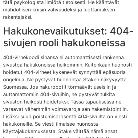
tätä psykologista ilmiötä tietoisesti. He kääntävät
mahdollisen kriisin vahvuudeksi ja luottamuksen
rakentajaksi.
Hakukonevaikutukset: 404-
sivujen rooli hakukoneissa
404-virhekoodi sinänsä ei automaattisesti rankenna
sivustoa hakukoneissa heikommin. Kuitenkaan huonosti
hoidetut 404-virheet kykenevät synnyttää epäsuoria
ongelmia. Ne pystyvät huonontaa Staken näkyvyyttä
Suomessa. Jos hakurobotit törmäävät useisiin ja
auttamattomiin 404-sivuihin, ne pystyvät tulkita
sivuston heikosti hoidetuksi. Tässä tapauksessa ne
varaavat vähemmän voimavaroja sen hakemistointiin.
Lisäksi suuri poistumisprosentti 404-sivuilta on viesti
hakukoneille. Se viesti ilmaisee huonosta
käyttäjäkokemuksesta. Stake välttää nämä ansat