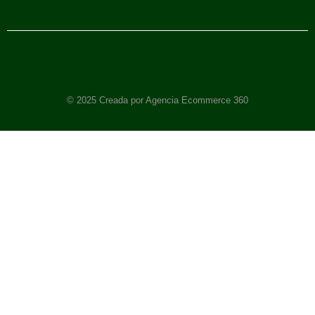
© 2025 Creada por Agencia Ecommerce 360