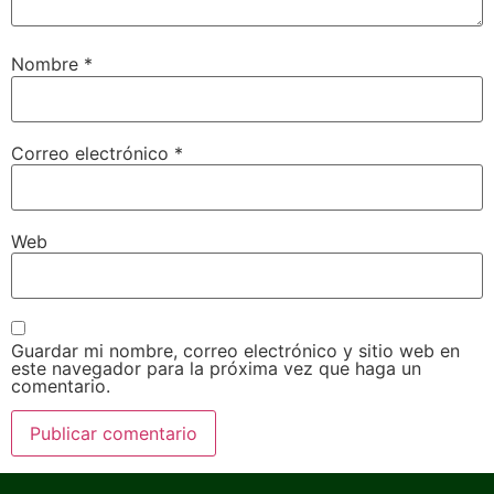
Nombre
*
Correo electrónico
*
Web
Guardar mi nombre, correo electrónico y sitio web en
este navegador para la próxima vez que haga un
comentario.