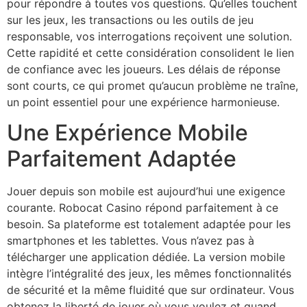
pour répondre à toutes vos questions. Qu’elles touchent
sur les jeux, les transactions ou les outils de jeu
responsable, vos interrogations reçoivent une solution.
Cette rapidité et cette considération consolident le lien
de confiance avec les joueurs. Les délais de réponse
sont courts, ce qui promet qu’aucun problème ne traîne,
un point essentiel pour une expérience harmonieuse.
Une Expérience Mobile
Parfaitement Adaptée
Jouer depuis son mobile est aujourd’hui une exigence
courante. Robocat Casino répond parfaitement à ce
besoin. Sa plateforme est totalement adaptée pour les
smartphones et les tablettes. Vous n’avez pas à
télécharger une application dédiée. La version mobile
intègre l’intégralité des jeux, les mêmes fonctionnalités
de sécurité et la même fluidité que sur ordinateur. Vous
obtenez la liberté de jouer où vous voulez et quand