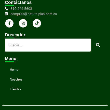
Contáctanos
310 244 5608
compras@naturalplus.com.co
Buscador
Menu
Home
Nosotros
Tiendas