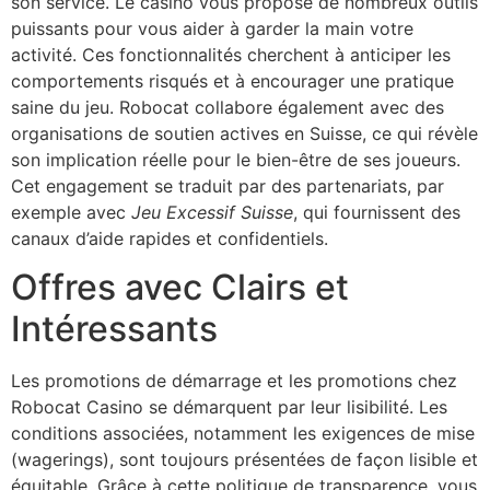
son service. Le casino vous propose de nombreux outils
puissants pour vous aider à garder la main votre
activité. Ces fonctionnalités cherchent à anticiper les
comportements risqués et à encourager une pratique
saine du jeu. Robocat collabore également avec des
organisations de soutien actives en Suisse, ce qui révèle
son implication réelle pour le bien-être de ses joueurs.
Cet engagement se traduit par des partenariats, par
exemple avec
Jeu Excessif Suisse
, qui fournissent des
canaux d’aide rapides et confidentiels.
Offres avec Clairs et
Intéressants
Les promotions de démarrage et les promotions chez
Robocat Casino se démarquent par leur lisibilité. Les
conditions associées, notamment les exigences de mise
(wagerings), sont toujours présentées de façon lisible et
équitable. Grâce à cette politique de transparence, vous