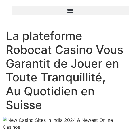
La plateforme
Robocat Casino Vous
Garantit de Jouer en
Toute Tranquillité,
Au Quotidien en
Suisse