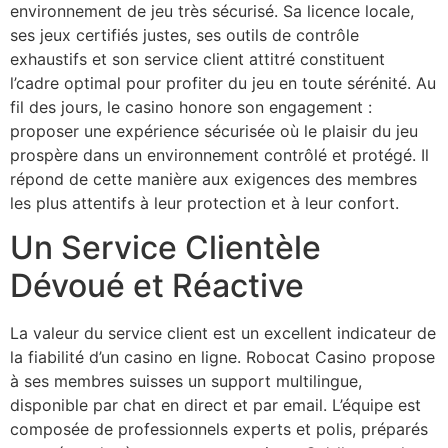
environnement de jeu très sécurisé. Sa licence locale,
ses jeux certifiés justes, ses outils de contrôle
exhaustifs et son service client attitré constituent
l’cadre optimal pour profiter du jeu en toute sérénité. Au
fil des jours, le casino honore son engagement :
proposer une expérience sécurisée où le plaisir du jeu
prospère dans un environnement contrôlé et protégé. Il
répond de cette manière aux exigences des membres
les plus attentifs à leur protection et à leur confort.
Un Service Clientèle
Dévoué et Réactive
La valeur du service client est un excellent indicateur de
la fiabilité d’un casino en ligne. Robocat Casino propose
à ses membres suisses un support multilingue,
disponible par chat en direct et par email. L’équipe est
composée de professionnels experts et polis, préparés