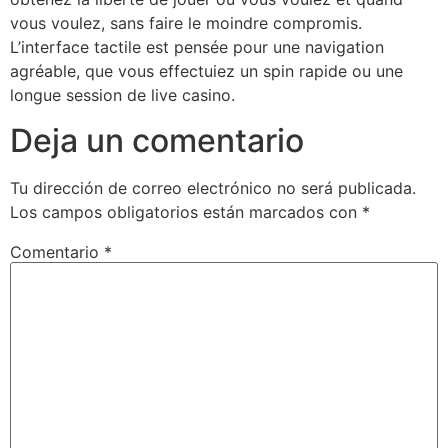
vous voulez, sans faire le moindre compromis.
L’interface tactile est pensée pour une navigation
agréable, que vous effectuiez un spin rapide ou une
longue session de live casino.
Deja un comentario
Tu dirección de correo electrónico no será publicada.
Los campos obligatorios están marcados con
*
Comentario
*