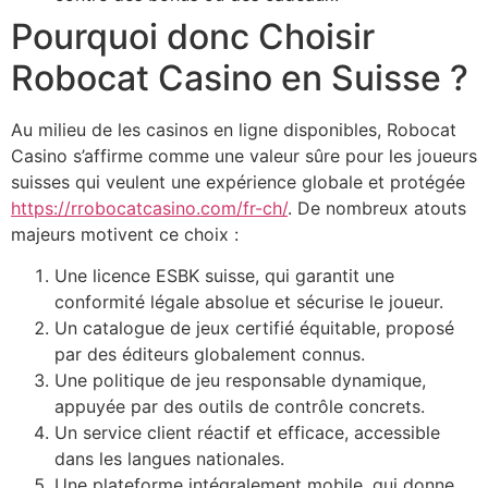
Pourquoi donc Choisir
Robocat Casino en Suisse ?
Au milieu de les casinos en ligne disponibles, Robocat
Casino s’affirme comme une valeur sûre pour les joueurs
suisses qui veulent une expérience globale et protégée
https://rrobocatcasino.com/fr-ch/
. De nombreux atouts
majeurs motivent ce choix :
Une licence ESBK suisse, qui garantit une
conformité légale absolue et sécurise le joueur.
Un catalogue de jeux certifié équitable, proposé
par des éditeurs globalement connus.
Une politique de jeu responsable dynamique,
appuyée par des outils de contrôle concrets.
Un service client réactif et efficace, accessible
dans les langues nationales.
Une plateforme intégralement mobile, qui donne