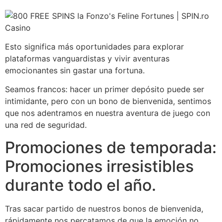
Esto significa más oportunidades para explorar
plataformas vanguardistas y vivir aventuras
emocionantes sin gastar una fortuna.
Seamos francos: hacer un primer depósito puede ser
intimidante, pero con un bono de bienvenida, sentimos
que nos adentramos en nuestra aventura de juego con
una red de seguridad.
Promociones de temporada:
Promociones irresistibles
durante todo el año.
Tras sacar partido de nuestros bonos de bienvenida,
rápidamente nos percatamos de que la emoción no