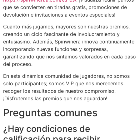
que se convierten en tiradas gratis, promociones de
devolución e invitaciones a eventos especiales!
Cuanto más jugamos, mayores son nuestras premios,
creando un ciclo fascinante de involucramiento y
entusiasmo. Además, Spinwinera innova continuamente
incorporando nuevas funciones y sorpresas,
garantizando que nos sintamos valorados en cada paso
del proceso.
En esta dinámica comunidad de jugadores, no somos
solo participantes; somos VIP que nos merecemos
recoger los resultados de nuestro compromiso.
¡Disfrutemos las premios que nos aguardan!
Preguntas comunes
¿Hay condiciones de
calificación para recibir