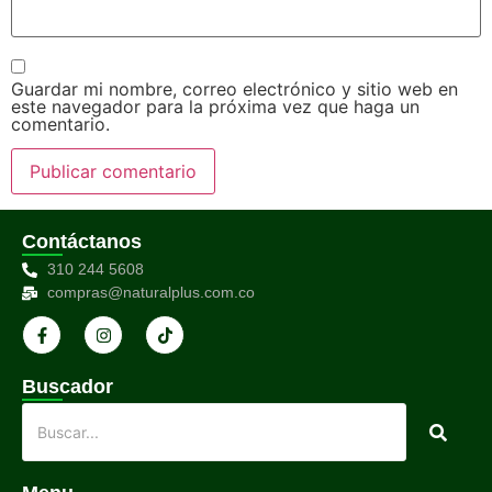
Guardar mi nombre, correo electrónico y sitio web en
este navegador para la próxima vez que haga un
comentario.
Contáctanos
310 244 5608
compras@naturalplus.com.co
Buscador