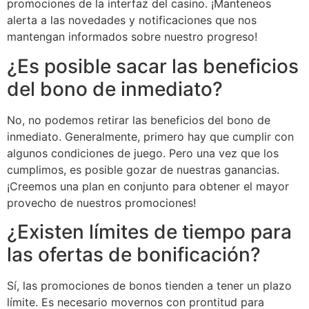
promociones de la interfaz del casino. ¡Manteneos
alerta a las novedades y notificaciones que nos
mantengan informados sobre nuestro progreso!
¿Es posible sacar las beneficios
del bono de inmediato?
No, no podemos retirar las beneficios del bono de
inmediato. Generalmente, primero hay que cumplir con
algunos condiciones de juego. Pero una vez que los
cumplimos, es posible gozar de nuestras ganancias.
¡Creemos una plan en conjunto para obtener el mayor
provecho de nuestros promociones!
¿Existen límites de tiempo para
las ofertas de bonificación?
Sí, las promociones de bonos tienden a tener un plazo
límite. Es necesario movernos con prontitud para