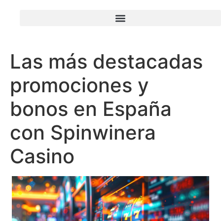
Las más destacadas
promociones y
bonos en España
con Spinwinera
Casino