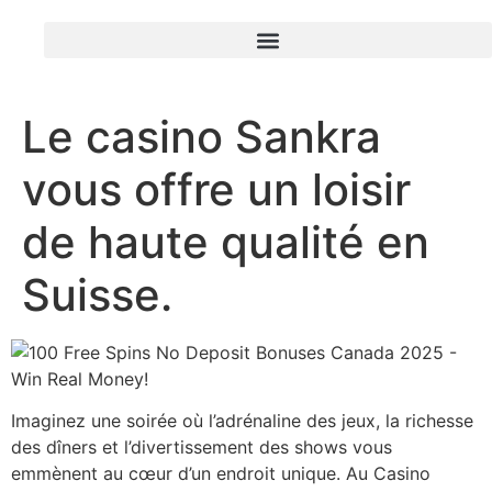
Le casino Sankra
vous offre un loisir
de haute qualité en
Suisse.
Imaginez une soirée où l’adrénaline des jeux, la richesse
des dîners et l’divertissement des shows vous
emmènent au cœur d’un endroit unique. Au Casino