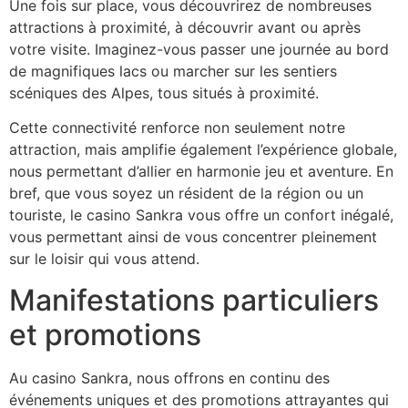
Une fois sur place, vous découvrirez de nombreuses
attractions à proximité, à découvrir avant ou après
votre visite. Imaginez-vous passer une journée au bord
de magnifiques lacs ou marcher sur les sentiers
scéniques des Alpes, tous situés à proximité.
Cette connectivité renforce non seulement notre
attraction, mais amplifie également l’expérience globale,
nous permettant d’allier en harmonie jeu et aventure. En
bref, que vous soyez un résident de la région ou un
touriste, le casino Sankra vous offre un confort inégalé,
vous permettant ainsi de vous concentrer pleinement
sur le loisir qui vous attend.
Manifestations particuliers
et promotions
Au casino Sankra, nous offrons en continu des
événements uniques et des promotions attrayantes qui