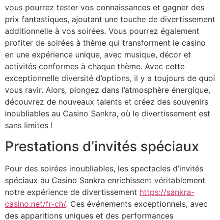
vous pourrez tester vos connaissances et gagner des
prix fantastiques, ajoutant une touche de divertissement
additionnelle à vos soirées. Vous pourrez également
profiter de soirées à thème qui transforment le casino
en une expérience unique, avec musique, décor et
activités conformes à chaque thème. Avec cette
exceptionnelle diversité d’options, il y a toujours de quoi
vous ravir. Alors, plongez dans l’atmosphère énergique,
découvrez de nouveaux talents et créez des souvenirs
inoubliables au Casino Sankra, où le divertissement est
sans limites !
Prestations d’invités spéciaux
Pour des soirées inoubliables, les spectacles d’invités
spéciaux au Casino Sankra enrichissent véritablement
notre expérience de divertissement
https://sankra-
casino.net/fr-ch/
. Ces événements exceptionnels, avec
des apparitions uniques et des performances