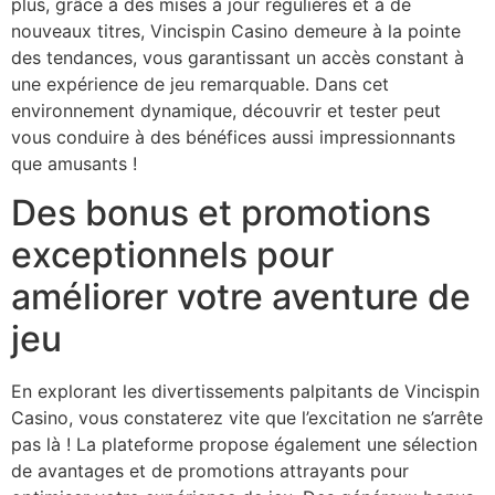
plus, grâce à des mises à jour régulières et à de
nouveaux titres, Vincispin Casino demeure à la pointe
des tendances, vous garantissant un accès constant à
une expérience de jeu remarquable. Dans cet
environnement dynamique, découvrir et tester peut
vous conduire à des bénéfices aussi impressionnants
que amusants !
Des bonus et promotions
exceptionnels pour
améliorer votre aventure de
jeu
En explorant les divertissements palpitants de Vincispin
Casino, vous constaterez vite que l’excitation ne s’arrête
pas là ! La plateforme propose également une sélection
de avantages et de promotions attrayants pour