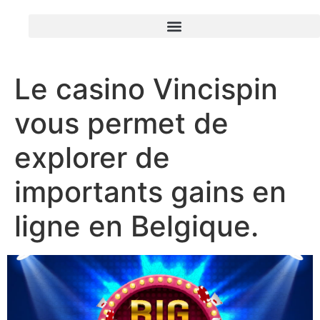
Le casino Vincispin
vous permet de
explorer de
importants gains en
ligne en Belgique.