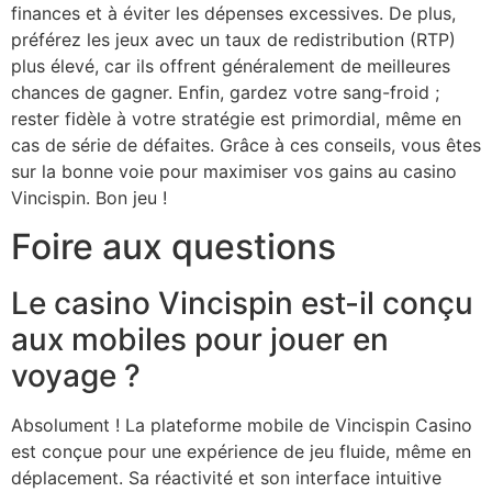
finances et à éviter les dépenses excessives. De plus,
préférez les jeux avec un taux de redistribution (RTP)
plus élevé, car ils offrent généralement de meilleures
chances de gagner. Enfin, gardez votre sang-froid ;
rester fidèle à votre stratégie est primordial, même en
cas de série de défaites. Grâce à ces conseils, vous êtes
sur la bonne voie pour maximiser vos gains au casino
Vincispin. Bon jeu !
Foire aux questions
Le casino Vincispin est-il conçu
aux mobiles pour jouer en
voyage ?
Absolument ! La plateforme mobile de Vincispin Casino
est conçue pour une expérience de jeu fluide, même en
déplacement. Sa réactivité et son interface intuitive