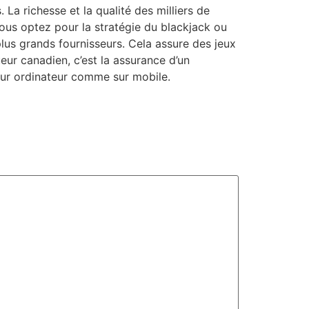
 La richesse et la qualité des milliers de
ous optez pour la stratégie du blackjack ou
lus grands fournisseurs. Cela assure des jeux
ueur canadien, c’est la assurance d’un
sur ordinateur comme sur mobile.