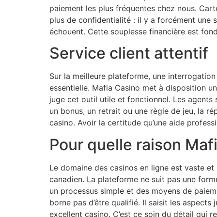
paiement les plus fréquentes chez nous. Car
plus de confidentialité : il y a forcément une
échouent. Cette souplesse financière est fonda
Service client attentif
Sur la meilleure plateforme, une interrogatio
essentielle. Mafia Casino met à disposition un
juge cet outil utile et fonctionnel. Les agents
un bonus, un retrait ou une règle de jeu, la ré
casino. Avoir la certitude qu’une aide profess
Pour quelle raison Maf
Le domaine des casinos en ligne est vaste et 
canadien. La plateforme ne suit pas une formu
un processus simple et des moyens de paiement
borne pas d’être qualifié. Il saisit les aspect
excellent casino. C’est ce soin du détail qui