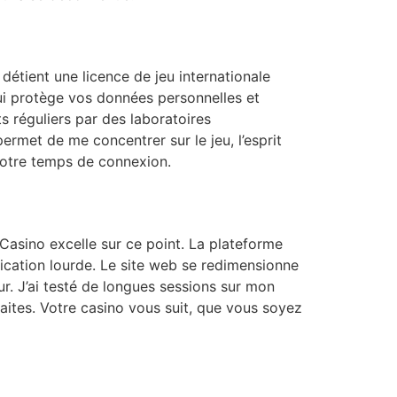
 détient une licence de jeu internationale
ui protège vos données personnelles et
s réguliers par des laboratoires
ermet de me concentrer sur le jeu, l’esprit
 votre temps de connexion.
asino excelle sur ce point. La plateforme
ication lourde. Le site web se redimensionne
eur. J’ai testé de longues sessions sur mon
faites. Votre casino vous suit, que vous soyez