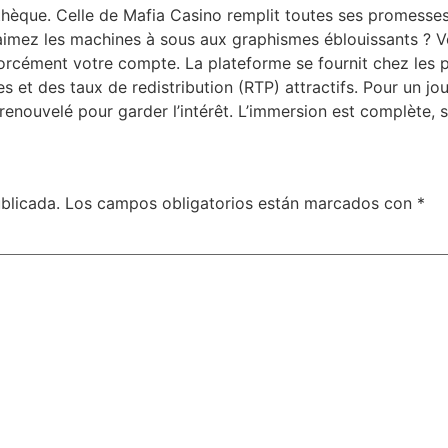
dothèque. Celle de Mafia Casino remplit toutes ses promesses.
s aimez les machines à sous aux graphismes éblouissants ? V
orcément votre compte. La plateforme se fournit chez les p
s et des taux de redistribution (RTP) attractifs. Pour un jo
enouvelé pour garder l’intérêt. L’immersion est complète, 
blicada.
Los campos obligatorios están marcados con
*