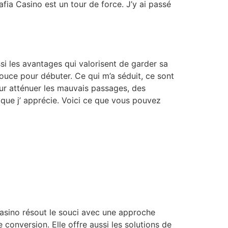
afia Casino est un tour de force. J’y ai passé
 les avantages qui valorisent de garder sa
ouce pour débuter. Ce qui m’a séduit, ce sont
pour atténuer les mauvais passages, des
 que j’ apprécie. Voici ce que vous pouvez
a Casino résout le souci avec une approche
conversion. Elle offre aussi les solutions de