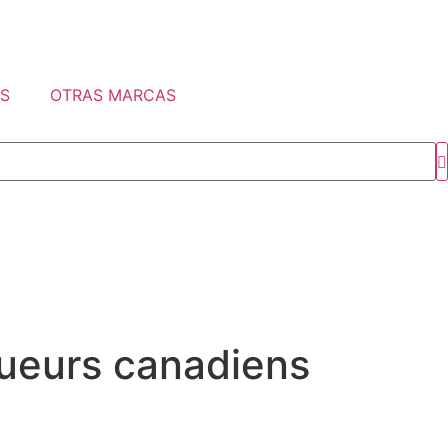
S
OTRAS MARCAS
joueurs canadiens