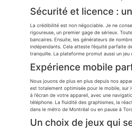
Sécurité et licence : u
La crédibilité est non négociable. Je ne conse
rigoureuse, un premier gage de sérieux. Tout
bancaires. Ensuite, les générateurs de nombre
indépendants. Cela atteste l’équité parfaite d
tranquille. La plateforme promut aussi un jeu
Expérience mobile parf
Nous jouons de plus en plus depuis nos appar
est totalement optimisée pour le mobile, sur
à l’écran de votre appareil, avec une navigatio
téléphone. La fluidité des graphismes, la réac
dans le métro de Montréal ou en pause à Tor
Un choix de jeux qui s