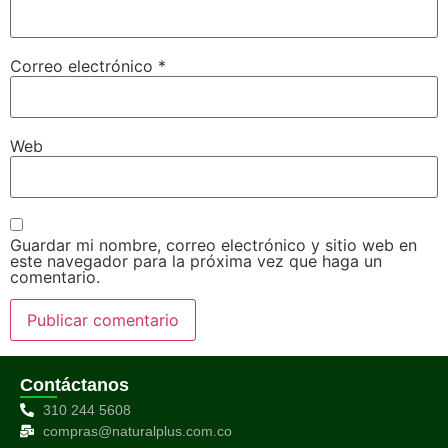
Correo electrónico
*
Web
Guardar mi nombre, correo electrónico y sitio web en
este navegador para la próxima vez que haga un
comentario.
Contáctanos
310 244 5608
compras@naturalplus.com.co