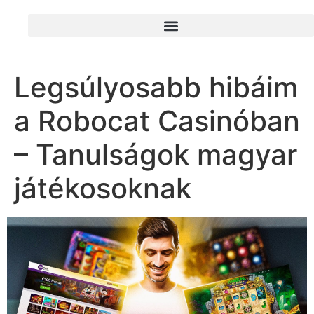
Legsúlyosabb hibáim
a Robocat Casinóban
– Tanulságok magyar
játékosoknak