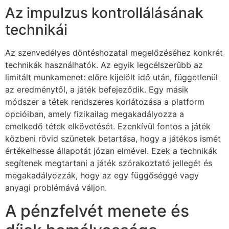
Az impulzus kontrollálásának
technikái
Az szenvedélyes döntéshozatal megelőzéséhez konkrét
technikák használhatók. Az egyik legcélszerűbb az
limitált munkamenet: előre kijelölt idő után, függetlenül
az eredménytől, a játék befejeződik. Egy másik
módszer a tétek rendszeres korlátozása a platform
opcióiban, amely fizikailag megakadályozza a
emelkedő tétek elkövetését. Ezenkívül fontos a játék
közbeni rövid szünetek betartása, hogy a játékos ismét
értékelhesse állapotát józan elmével. Ezek a technikák
segítenek megtartani a játék szórakoztató jellegét és
megakadályozzák, hogy az egy függőséggé vagy
anyagi problémává váljon.
A pénzfelvét menete és