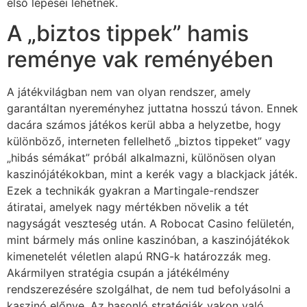
első lépései lehetnek.
A „biztos tippek” hamis
reménye vak reményében
A játékvilágban nem van olyan rendszer, amely
garantáltan nyereményhez juttatna hosszú távon. Ennek
dacára számos játékos kerül abba a helyzetbe, hogy
különböző, interneten fellelhető „biztos tippeket” vagy
„hibás sémákat” próbál alkalmazni, különösen olyan
kaszinójátékokban, mint a kerék vagy a blackjack játék.
Ezek a technikák gyakran a Martingale-rendszer
átiratai, amelyek nagy mértékben növelik a tét
nagyságát veszteség után. A Robocat Casino felületén,
mint bármely más online kaszinóban, a kaszinójátékok
kimenetelét véletlen alapú RNG-k határozzák meg.
Akármilyen stratégia csupán a játékélmény
rendszerezésére szolgálhat, de nem tud befolyásolni a
kaszinó előnye. Az hasonló stratégiák vakon való