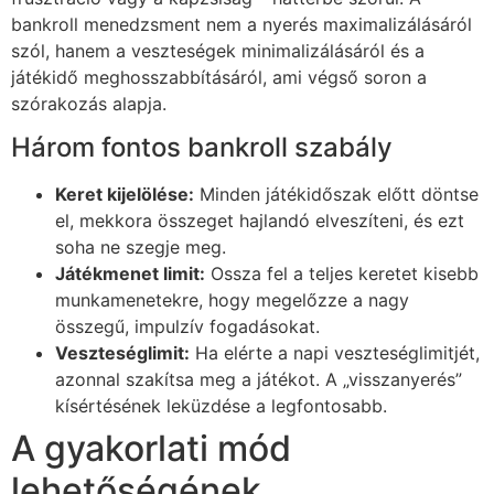
bankroll menedzsment nem a nyerés maximalizálásáról
szól, hanem a veszteségek minimalizálásáról és a
játékidő meghosszabbításáról, ami végső soron a
szórakozás alapja.
Három fontos bankroll szabály
Keret kijelölése:
Minden játékidőszak előtt döntse
el, mekkora összeget hajlandó elveszíteni, és ezt
soha ne szegje meg.
Játékmenet limit:
Ossza fel a teljes keretet kisebb
munkamenetekre, hogy megelőzze a nagy
összegű, impulzív fogadásokat.
Veszteséglimit:
Ha elérte a napi veszteséglimitjét,
azonnal szakítsa meg a játékot. A „visszanyerés”
kísértésének leküzdése a legfontosabb.
A gyakorlati mód
lehetőségének