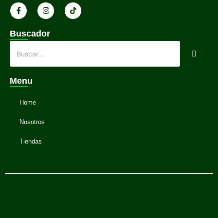
Buscador
Menu
Home
Nosotros
Tiendas