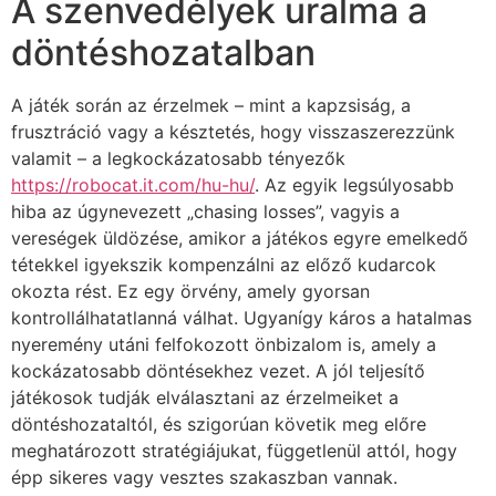
A szenvedélyek uralma a
döntéshozatalban
A játék során az érzelmek – mint a kapzsiság, a
frusztráció vagy a késztetés, hogy visszaszerezzünk
valamit – a legkockázatosabb tényezők
https://robocat.it.com/hu-hu/
. Az egyik legsúlyosabb
hiba az úgynevezett „chasing losses”, vagyis a
vereségek üldözése, amikor a játékos egyre emelkedő
tétekkel igyekszik kompenzálni az előző kudarcok
okozta rést. Ez egy örvény, amely gyorsan
kontrollálhatatlanná válhat. Ugyanígy káros a hatalmas
nyeremény utáni felfokozott önbizalom is, amely a
kockázatosabb döntésekhez vezet. A jól teljesítő
játékosok tudják elválasztani az érzelmeiket a
döntéshozataltól, és szigorúan követik meg előre
meghatározott stratégiájukat, függetlenül attól, hogy
épp sikeres vagy vesztes szakaszban vannak.