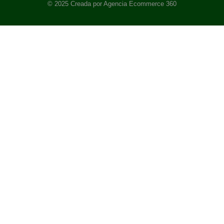
© 2025 Creada por Agencia Ecommerce 360