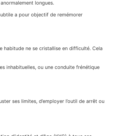
s anormalement longues.
 subtile a pour objectif de remémorer
habitude ne se cristallise en difficulté. Cela
es inhabituelles, ou une conduite frénétique
er ses limites, d’employer l’outil de arrêt ou