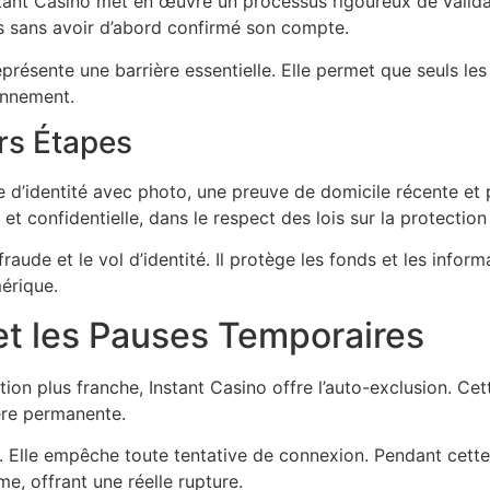
stant Casino met en œuvre un processus rigoureux de validat
 sans avoir d’abord confirmé son compte.
présente une barrière essentielle. Elle permet que seuls les
ronnement.
rs Étapes
e d’identité avec photo, une preuve de domicile récente et
 confidentielle, dans le respect des lois sur la protectio
aude et le vol d’identité. Il protège les fonds et les inform
mérique.
 et les Pauses Temporaires
tion plus franche, Instant Casino offre l’auto-exclusion. Ce
ère permanente.
. Elle empêche toute tentative de connexion. Pendant cette 
, offrant une réelle rupture.