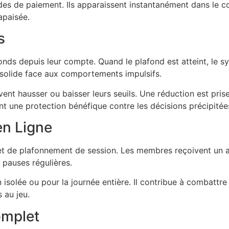
es de paiement. Ils apparaissent instantanément dans le co
apaisée.
s
onds depuis leur compte. Quand le plafond est atteint, le
re solide face aux comportements impulsifs.
peuvent hausser ou baisser leurs seuils. Une réduction est pr
nt une protection bénéfique contre les décisions précipitée
en Ligne
te et de plafonnement de session. Les membres reçoivent un
 pauses régulières.
 isolée ou pour la journée entière. Il contribue à combattre
 au jeu.
omplet