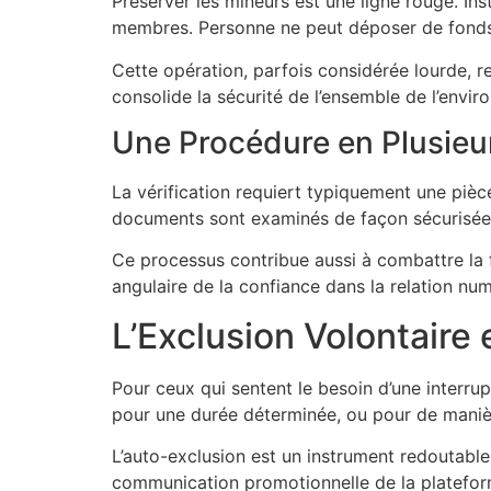
Préserver les mineurs est une ligne rouge. In
membres. Personne ne peut déposer de fonds
Cette opération, parfois considérée lourde, re
consolide la sécurité de l’ensemble de l’envi
Une Procédure en Plusieu
La vérification requiert typiquement une pièc
documents sont examinés de façon sécurisée et
Ce processus contribue aussi à combattre la fr
angulaire de la confiance dans la relation nu
L’Exclusion Volontaire
Pour ceux qui sentent le besoin d’une interrup
pour une durée déterminée, ou pour de mani
L’auto-exclusion est un instrument redoutable
communication promotionnelle de la plateforme