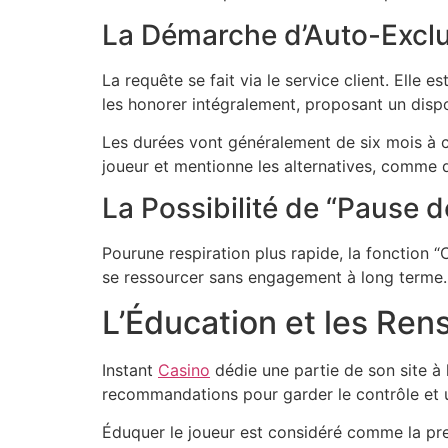
La Démarche d’Auto-Excl
La requête se fait via le service client. Ell
les honorer intégralement, proposant un dispo
Les durées vont généralement de six mois à ci
joueur et mentionne les alternatives, comme d
La Possibilité de “Pause d
Pourune respiration plus rapide, la fonction 
se ressourcer sans engagement à long terme.
L’Éducation et les Re
Instant
Casino
dédie une partie de son site à l
recommandations pour garder le contrôle et un
Éduquer le joueur est considéré comme la prem