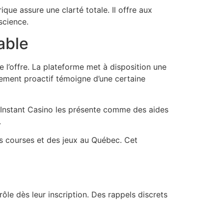
que assure une clarté totale. Il offre aux
science.
able
e l’offre. La plateforme met à disposition une
gement proactif témoigne d’une certaine
. Instant Casino les présente comme des aides
.
es courses et des jeux au Québec. Cet
rôle dès leur inscription. Des rappels discrets