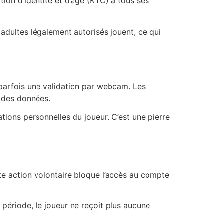
ion d’identité et d’âge (KYC) à tous ses
 adultes légalement autorisés jouent, ce qui
 parfois une validation par webcam. Les
n des données.
ations personnelles du joueur. C’est une pierre
tte action volontaire bloque l’accès au compte
période, le joueur ne reçoit plus aucune