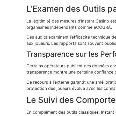
L’Examen des Outils p
La légitimité des mesures d’Instant Casino est
organismes indépendants comme eCOGRA.
Ces audits examinent l’efficacité technique d
aux joueurs. Les rapports sont souvent public
Transparence sur les Per
Certains opérateurs publient des données ano
transparence montre une certaine confiance 
Ce recours à l’externe garantit une améliorat
protection des joueurs évolue avec les conna
Le Suivi des Comporte
En complément des outils classiques, Instant