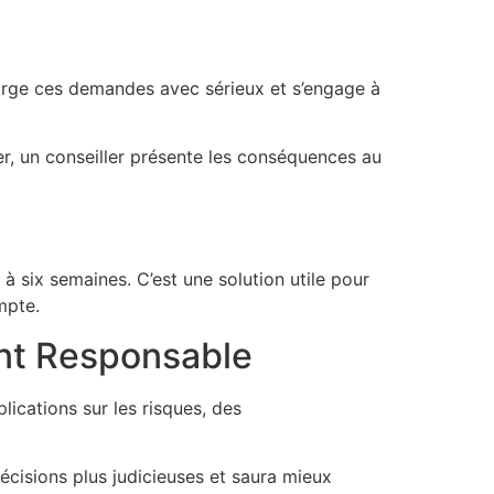
charge ces demandes avec sérieux et s’engage à
er, un conseiller présente les conséquences au
à six semaines. C’est une solution utile pour
mpte.
ent Responsable
lications sur les risques, des
écisions plus judicieuses et saura mieux