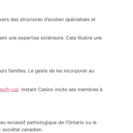
ers des structures d’soutien spécialisés et
t une expertise extérieure. Cela illustre une
rs familles. Le geste de les incorporer au
eu/fr-ca/
. Instant Casino invite ses membres à
eu excessif pathologique de l’Ontario ou le
 sociétal canadien.