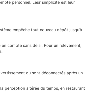
mpte personnel. Leur simplicité est leur
 système empêche tout nouveau dépôt jusqu’à
ise en compte sans délai. Pour un relèvement,
s.
 avertissement ou sont déconnectés après un
 la perception altérée du temps, en restaurant