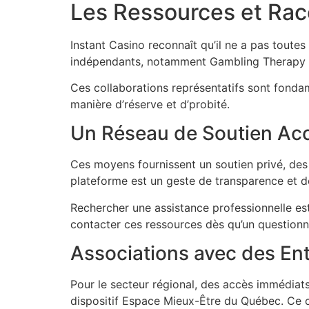
Les Ressources et Racc
Instant Casino reconnaît qu’il ne a pas toute
indépendants, notamment Gambling Therapy o
Ces collaborations représentatifs sont fondam
manière d’réserve et d’probité.
Un Réseau de Soutien Acc
Ces moyens fournissent un soutien privé, des 
plateforme est un geste de transparence et de
Rechercher une assistance professionnelle e
contacter ces ressources dès qu’un question
Associations avec des En
Pour le secteur régional, des accès immédiats
dispositif Espace Mieux-Être du Québec. Ce ci