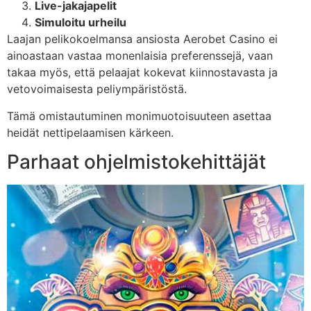
Live-jakajapelit
Simuloitu urheilu
Laajan pelikokoelmansa ansiosta Aerobet Casino ei
ainoastaan vastaa monenlaisia preferenssejä, vaan
takaa myös, että pelaajat kokevat kiinnostavasta ja
vetovoimaisesta peliympäristöstä.
Tämä omistautuminen monimuotoisuuteen asettaa
heidät nettipelaamisen kärkeen.
Parhaat ohjelmistokehittäjät