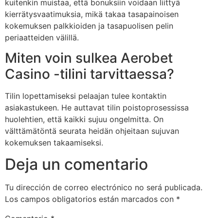
kuitenkin muistaa, että bonuksiin voidaan liittyä
kierrätysvaatimuksia, mikä takaa tasapainoisen
kokemuksen palkkioiden ja tasapuolisen pelin
periaatteiden välillä.
Miten voin sulkea Aerobet
Casino -tilini tarvittaessa?
Tilin lopettamiseksi pelaajan tulee kontaktin
asiakastukeen. He auttavat tilin poistoprosessissa
huolehtien, että kaikki sujuu ongelmitta. On
välttämätöntä seurata heidän ohjeitaan sujuvan
kokemuksen takaamiseksi.
Deja un comentario
Tu dirección de correo electrónico no será publicada.
Los campos obligatorios están marcados con
*