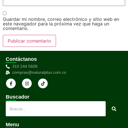
Guardar mi nombre, correo electrónico y sitio web en
este navegador para la próxima vez que haga un
comentario.
Contáctanos
310 244 5608
compras@naturalplus.com.co
Buscador
Menu