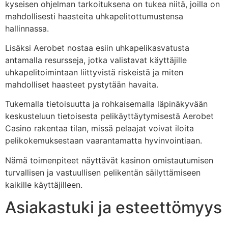
kyseisen ohjelman tarkoituksena on tukea niitä, joilla on
mahdollisesti haasteita uhkapelitottumustensa
hallinnassa.
Lisäksi Aerobet nostaa esiin uhkapelikasvatusta
antamalla resursseja, jotka valistavat käyttäjille
uhkapelitoimintaan liittyvistä riskeistä ja miten
mahdolliset haasteet pystytään havaita.
Tukemalla tietoisuutta ja rohkaisemalla läpinäkyvään
keskusteluun tietoisesta pelikäyttäytymisestä Aerobet
Casino rakentaa tilan, missä pelaajat voivat iloita
pelikokemuksestaan vaarantamatta hyvinvointiaan.
Nämä toimenpiteet näyttävät kasinon omistautumisen
turvallisen ja vastuullisen pelikentän säilyttämiseen
kaikille käyttäjilleen.
Asiakastuki ja esteettömyys