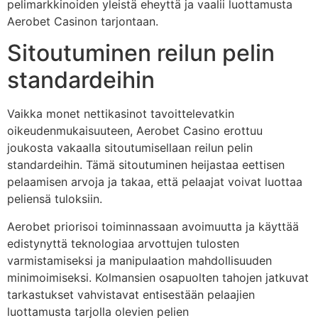
pelimarkkinoiden yleistä eheyttä ja vaalii luottamusta
Aerobet Casinon tarjontaan.
Sitoutuminen reilun pelin
standardeihin
Vaikka monet nettikasinot tavoittelevatkin
oikeudenmukaisuuteen, Aerobet Casino erottuu
joukosta vakaalla sitoutumisellaan reilun pelin
standardeihin. Tämä sitoutuminen heijastaa eettisen
pelaamisen arvoja ja takaa, että pelaajat voivat luottaa
peliensä tuloksiin.
Aerobet priorisoi toiminnassaan avoimuutta ja käyttää
edistynyttä teknologiaa arvottujen tulosten
varmistamiseksi ja manipulaation mahdollisuuden
minimoimiseksi. Kolmansien osapuolten tahojen jatkuvat
tarkastukset vahvistavat entisestään pelaajien
luottamusta tarjolla olevien pelien