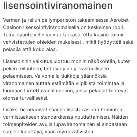
lisensointiviranomainen
Varman ja reilun peliympäristön takaamisessa Aerobet
Casinon lisensointiviranomaisella on keskeinen rooli.
Tämä sääntelyelin valvoo tarkasti, että kasino toimii
vahvistettujen ohjeiden mukaisesti, mikä hyödyttää sekä
pelaajia että koko alaa.
Lisensoinnin vaikutus ulottuu moniin näkökohtiin, kuten
pelien reiluuteen, tietosuojaan ja vastuulliseen
pelaamiseen. Valvomalla tiukkoja säännöksiä
viranomainen auttaa estämään vilpillistä toimintaa ja
luomaan luotettavan ilmapiirin, jossa pelaajat tuntevat
olonsa turvalliseksi.
Lisäksi he arvioivat säännöllisesti kasinon toimintaa
varmistaakseen standardiensa noudattamisen. Näiden
toimenpiteiden avulla lupaviranomainen ei ainoastaan
suojele kuluttajia, vaan myös vahvistaa