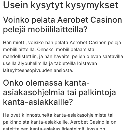
Usein kysytyt kysymykset
Voinko pelata Aerobet Casinon
pelejä mobiililaitteilla?
Hän mietti, voisiko hän pelata Aerobet Casinon pelejä
mobiililaitteilla. Onneksi mobiilipelaamista
mahdollistettiin, ja hän havaitsi pelien olevan saatavilla
useilla älypuhelimilla ja tableteilla loistavan
laiteyhteensopivuuden ansiosta.
Onko olemassa kanta-
asiakasohjelmia tai palkintoja
kanta-asiakkaille?
He ovat kiinnostuneita kanta-asiakasohjelmista tai
palkinnoista kanta-asiakkaille. Aerobet Casinolla on
asteittainen kanta-asiakasjärjestelmä, jossa on