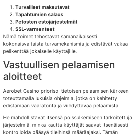
Turvalliset maksutavat
Tapahtumien salaus
Petosten estojärjestelmät
SSL-varmenteet
Nämä toimet tehostavat samanaikaisesti
kokonaisvaltaista turvamekanismia ja edistävät vakaa
pelikenttää jokaiselle käyttäjille.
Vastuullisen pelaamisen
aloitteet
Aerobet Casino priorisoi tietoisen pelaamisen kärkeen
toteuttamalla lukuisia ohjelmia, jotka on kehitetty
edistämään vaaratonta ja viihdyttävää pelaamista.
He mahdollistavat itsensä poissulkemiseen tarkoitettuja
järjestelmiä, minkä kautta käyttäjät saavat itsenäisesti
kontrolloida pääsyä tileihinsä määräajaksi. Tämän