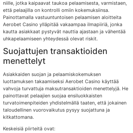
niille, jotka kaipaavat taukoa pelaamisesta, varmistaen,
että pelaajilla on kontrolli omiin kokemuksiinsa.
Painottamalla vastuuntuntoisen pelaamisen aloitteita
Aerobet Casino ylläpitää vakaampaa ilmapiiriä, jonka
kautta asiakkaat pystyvät nauttia ajastaan ja vähentää
uhkapelaamiseen yhteydessä olevat riskit.
Suojattujen transaktioiden
menettelyt
Asiakkaiden suojan ja pelaamiskokemuksen
luottamuksen takaamiseksi Aerobet Casino käyttää
vahvoja turvattuja maksutransaktioiden menettelyjä. He
painottavat pelaajien suojaa ensiluokkaisten
turvatoimenpiteiden yhdistelmällä taaten, että jokainen
taloudellinen vuorovaikutus pysyy suojattuna ja
kitkattomana.
Keskeisiä piirteitä ovat: