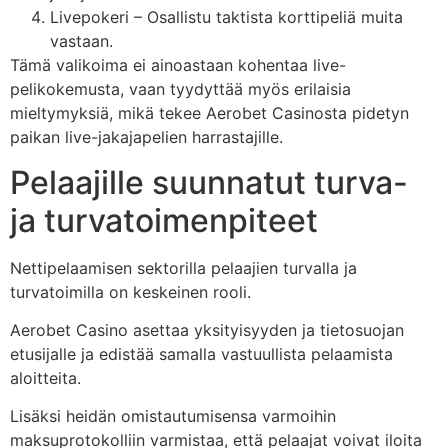
Livepokeri – Osallistu taktista korttipeliä muita
vastaan.
Tämä valikoima ei ainoastaan kohentaa live-
pelikokemusta, vaan tyydyttää myös erilaisia
mieltymyksiä, mikä tekee Aerobet Casinosta pidetyn
paikan live-jakajapelien harrastajille.
Pelaajille suunnatut turva-
ja turvatoimenpiteet
Nettipelaamisen sektorilla pelaajien turvalla ja
turvatoimilla on keskeinen rooli.
Aerobet Casino asettaa yksityisyyden ja tietosuojan
etusijalle ja edistää samalla vastuullista pelaamista
aloitteita.
Lisäksi heidän omistautumisensa varmoihin
maksuprotokolliin varmistaa, että pelaajat voivat iloita