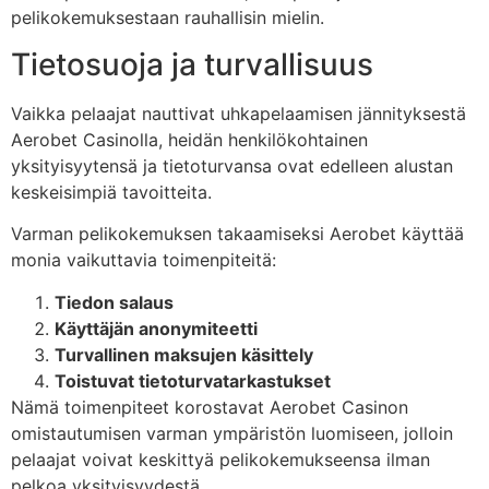
pelikokemuksestaan rauhallisin mielin.
Tietosuoja ja turvallisuus
Vaikka pelaajat nauttivat uhkapelaamisen jännityksestä
Aerobet Casinolla, heidän henkilökohtainen
yksityisyytensä ja tietoturvansa ovat edelleen alustan
keskeisimpiä tavoitteita.
Varman pelikokemuksen takaamiseksi Aerobet käyttää
monia vaikuttavia toimenpiteitä:
Tiedon salaus
Käyttäjän anonymiteetti
Turvallinen maksujen käsittely
Toistuvat tietoturvatarkastukset
Nämä toimenpiteet korostavat Aerobet Casinon
omistautumisen varman ympäristön luomiseen, jolloin
pelaajat voivat keskittyä pelikokemukseensa ilman
pelkoa yksityisyydestä.