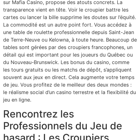
sur Mafia Casino, propose des atouts concrets. La
transparence vient en tête. Voir le croupier battre les
cartes ou lancer la bille supprime les doutes sur l’équité.
La commodité est un autre point fort. Vous accédez à
une table de roulette professionnelle depuis Saint-Jean
de Terre-Neuve ou Kelowna, à toute heure. Beaucoup de
tables sont gérées par des croupiers francophones, un
détail qui est important pour les joueurs du Québec ou
du Nouveau-Brunswick. Les bonus du casino, comme
les tours gratuits ou les matchs de dépôt, s’appliquent
souvent aux jeux en direct. Cela augmente votre temps
de jeu. Vous profitez de le meilleur des deux mondes :
le réalisme social d’un casino terrestre et la flexibilité du
jeu en ligne.
Rencontrez les
Professionnels du Jeu de
hasard : Les Croupiers