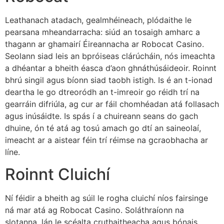
Leathanach atadach, gealmhéineach, plódaithe le
pearsana mheandarracha: siúd an tosaigh amharc a
thagann ar ghamairí Éireannacha ar Robocat Casino.
Seolann siad leis an bpróiseas clárúcháin, nós imeachta
a dhéantar a bheith éasca d’aon ghnáthúsáideoir. Roinnt
bhrú singil agus bíonn siad taobh istigh. Is é an t-ionad
deartha le go dtreoródh an t-imreoir go réidh trí na
gearráin difriúla, ag cur ar fáil chomhéadan atá follasach
agus inúsáidte. Is spás í a chuireann seans do gach
dhuine, ón té atá ag tosú amach go dtí an saineolaí,
imeacht ar a aistear féin trí réimse na gcraobhacha ar
líne.
Roinnt Cluichí
Ní féidir a bheith ag súil le rogha cluichí níos fairsinge
ná mar atá ag Robocat Casino. Soláthraíonn na
slotanna, lán le scéalta cruthaitheacha agus bónais