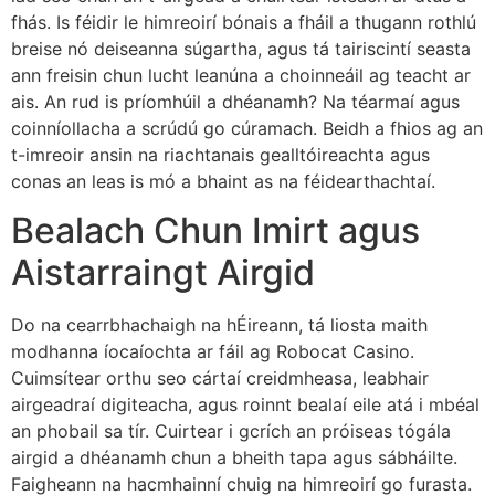
fhás. Is féidir le himreoirí bónais a fháil a thugann rothlú
breise nó deiseanna súgartha, agus tá tairiscintí seasta
ann freisin chun lucht leanúna a choinneáil ag teacht ar
ais. An rud is príomhúil a dhéanamh? Na téarmaí agus
coinníollacha a scrúdú go cúramach. Beidh a fhios ag an
t-imreoir ansin na riachtanais gealltóireachta agus
conas an leas is mó a bhaint as na féidearthachtaí.
Bealach Chun Imirt agus
Aistarraingt Airgid
Do na cearrbhachaigh na hÉireann, tá liosta maith
modhanna íocaíochta ar fáil ag Robocat Casino.
Cuimsítear orthu seo cártaí creidmheasa, leabhair
airgeadraí digiteacha, agus roinnt bealaí eile atá i mbéal
an phobail sa tír. Cuirtear i gcrích an próiseas tógála
airgid a dhéanamh chun a bheith tapa agus sábháilte.
Faigheann na hacmhainní chuig na himreoirí go furasta.