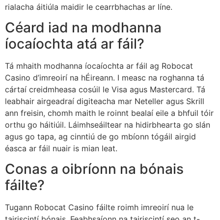
rialacha áitiúla maidir le cearrbhachas ar líne.
Céard iad na modhanna
íocaíochta atá ar fáil?
Tá mhaith modhanna íocaíochta ar fáil ag Robocat
Casino d’imreoirí na hÉireann. I measc na roghanna tá
cártaí creidmheasa cosúil le Visa agus Mastercard. Tá
leabhair airgeadraí digiteacha mar Neteller agus Skrill
ann freisin, chomh maith le roinnt bealaí eile a bhfuil tóir
orthu go háitiúil. Láimhseáiltear na hidirbhearta go slán
agus go tapa, ag cinntiú de go mbíonn tógáil airgid
éasca ar fáil nuair is mian leat.
Conas a oibríonn na bónais
fáilte?
Tugann Robocat Casino fáilte roimh imreoirí nua le
tairiscintí bónais. Feabhsaíonn na tairiscintí seo an t-