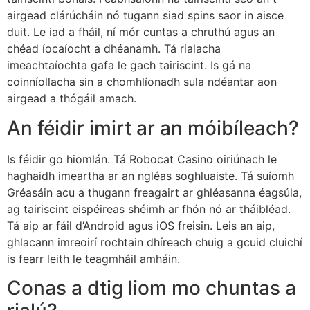
airgead clárúcháin nó tugann siad spins saor in aisce
duit. Le iad a fháil, ní mór cuntas a chruthú agus an
chéad íocaíocht a dhéanamh. Tá rialacha
imeachtaíochta gafa le gach tairiscint. Is gá na
coinníollacha sin a chomhlíonadh sula ndéantar aon
airgead a thógáil amach.
An féidir imirt ar an móibíleach?
Is féidir go hiomlán. Tá Robocat Casino oiriúnach le
haghaidh imeartha ar an ngléas soghluaiste. Tá suíomh
Gréasáin acu a thugann freagairt ar ghléasanna éagsúla,
ag tairiscint eispéireas shéimh ar fhón nó ar tháibléad.
Tá aip ar fáil d’Android agus iOS freisin. Leis an aip,
ghlacann imreoirí rochtain dhíreach chuig a gcuid cluichí
is fearr leith le teagmháil amháin.
Conas a dtig liom mo chuntas a