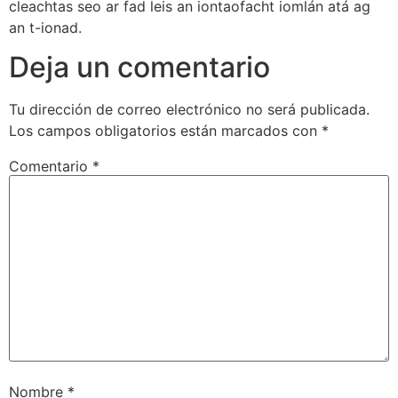
cleachtas seo ar fad leis an iontaofacht iomlán atá ag
an t-ionad.
Deja un comentario
Tu dirección de correo electrónico no será publicada.
Los campos obligatorios están marcados con
*
Comentario
*
Nombre
*