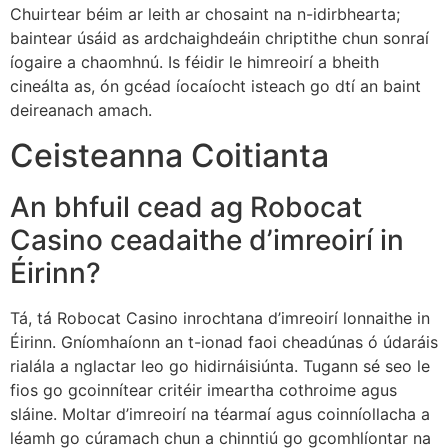
Chuirtear béim ar leith ar chosaint na n-idirbhearta;
baintear úsáid as ardchaighdeáin chriptithe chun sonraí
íogaire a chaomhnú. Is féidir le himreoirí a bheith
cineálta as, ón gcéad íocaíocht isteach go dtí an baint
deireanach amach.
Ceisteanna Coitianta
An bhfuil cead ag Robocat
Casino ceadaithe d’imreoirí in
Éirinn?
Tá, tá Robocat Casino inrochtana d’imreoirí lonnaithe in
Éirinn. Gníomhaíonn an t-ionad faoi cheadúnas ó údaráis
rialála a nglactar leo go hidirnáisiúnta. Tugann sé seo le
fios go gcoinnítear critéir imeartha cothroime agus
sláine. Moltar d’imreoirí na téarmaí agus coinníollacha a
léamh go cúramach chun a chinntiú go gcomhlíontar na