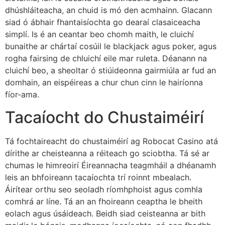
dhúshláiteacha, an chuid is mó den acmhainn. Glacann
siad ó ábhair fhantaisíochta go dearaí clasaiceacha
simplí. Is é an ceantar beo chomh maith, le cluichí
bunaithe ar chártaí cosúil le blackjack agus poker, agus
rogha fairsing de chluichí eile mar ruleta. Déanann na
cluichí beo, a sheoltar ó stiúideonna gairmiúla ar fud an
domhain, an eispéireas a chur chun cinn le hairíonna
fíor-ama.
Tacaíocht do Chustaiméirí
Tá fochtaireacht do chustaiméirí ag Robocat Casino atá
dírithe ar cheisteanna a réiteach go sciobtha. Tá sé ar
chumas le himreoirí Éireannacha teagmháil a dhéanamh
leis an bhfoireann tacaíochta trí roinnt mbealach.
Áirítear orthu seo seoladh ríomhphoist agus comhla
comhrá ar líne. Tá an an fhoireann ceaptha le bheith
eolach agus úsáideach. Beidh siad ceisteanna ar bith