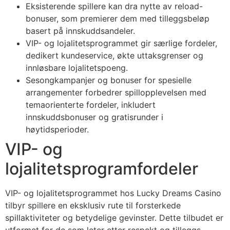
Eksisterende spillere kan dra nytte av reload-
bonuser, som premierer dem med tilleggsbeløp
basert på innskuddsandeler.
VIP- og lojalitetsprogrammet gir særlige fordeler,
dedikert kundeservice, økte uttaksgrenser og
innløsbare lojalitetspoeng.
Sesongkampanjer og bonuser for spesielle
arrangementer forbedrer spillopplevelsen med
temaorienterte fordeler, inkludert
innskuddsbonuser og gratisrunder i
høytidsperioder.
VIP- og
lojalitetsprogramfordeler
VIP- og lojalitetsprogrammet hos Lucky Dreams Casino
tilbyr spillere en eksklusiv rute til forsterkede
spillaktiviteter og betydelige gevinster. Dette tilbudet er
utformet for de som leter etter respekt og tilleggs