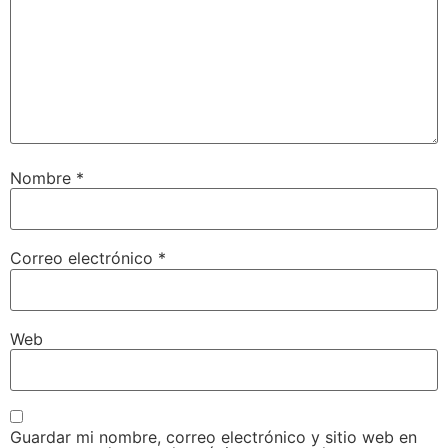
Nombre
*
Correo electrónico
*
Web
Guardar mi nombre, correo electrónico y sitio web en