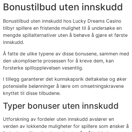
Bonustilbud uten innskudd
Bonustilbud uten innskudd hos Lucky Dreams Casino
tilbyr spillere en fristende mulighet til å undersøke en
mengde spillalternativer uten å behøve å gjøre et første
innskudd.
Å fatte de ulike typene av disse bonusene, sammen med
den ukompliserte prosessen for å kreve dem, kan
forsterke spillopplevelsen vesentlig.
I tillegg garanterer det kunnskapsrik deltakelse og øker
potensielle belønninger å lære om omsetningskravene
knyttet til disse tilbudene.
Typer bonuser uten innskudd
Utforskning av fordeler uten innskudd avslører en
verden av lokkende muligheter for spillere som ønsker å