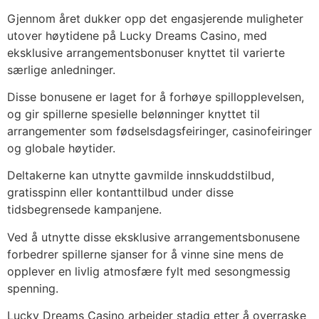
Gjennom året dukker opp det engasjerende muligheter
utover høytidene på Lucky Dreams Casino, med
eksklusive arrangementsbonuser knyttet til varierte
særlige anledninger.
Disse bonusene er laget for å forhøye spillopplevelsen,
og gir spillerne spesielle belønninger knyttet til
arrangementer som fødselsdagsfeiringer, casinofeiringer
og globale høytider.
Deltakerne kan utnytte gavmilde innskuddstilbud,
gratisspinn eller kontanttilbud under disse
tidsbegrensede kampanjene.
Ved å utnytte disse eksklusive arrangementsbonusene
forbedrer spillerne sjanser for å vinne sine mens de
opplever en livlig atmosfære fylt med sesongmessig
spenning.
Lucky Dreams Casino arbeider stadig etter å overraske