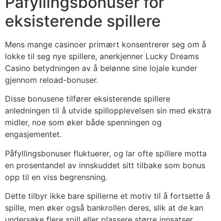
Påfyllingsbonuser for
eksisterende spillere
Mens mange casinoer primært konsentrerer seg om å
lokke til seg nye spillere, anerkjenner Lucky Dreams
Casino betydningen av å belønne sine lojale kunder
gjennom reload-bonuser.
Disse bonusene tilfører eksisterende spillere
anledningen til å utvide spillopplevelsen sin med ekstra
midler, noe som øker både spenningen og
engasjementet.
Påfyllingsbonuser fluktuerer, og lar ofte spillere motta
en prosentandel av innskuddet sitt tilbake som bonus
opp til en viss begrensning.
Dette tilbyr ikke bare spillerne et motiv til å fortsette å
spille, men øker også bankrollen deres, slik at de kan
undersøke flere spill eller plassere større innsatser.