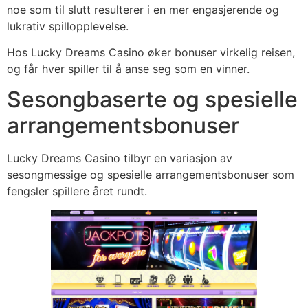
noe som til slutt resulterer i en mer engasjerende og
lukrativ spillopplevelse.
Hos Lucky Dreams Casino øker bonuser virkelig reisen,
og får hver spiller til å anse seg som en vinner.
Sesongbaserte og spesielle
arrangementsbonuser
Lucky Dreams Casino tilbyr en variasjon av
sesongmessige og spesielle arrangementsbonuser som
fengsler spillere året rundt.