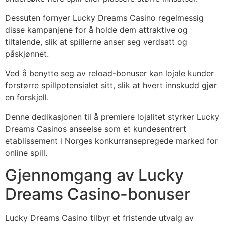
Dessuten fornyer Lucky Dreams Casino regelmessig
disse kampanjene for å holde dem attraktive og
tiltalende, slik at spillerne anser seg verdsatt og
påskjønnet.
Ved å benytte seg av reload-bonuser kan lojale kunder
forstørre spillpotensialet sitt, slik at hvert innskudd gjør
en forskjell.
Denne dedikasjonen til å premiere lojalitet styrker Lucky
Dreams Casinos anseelse som et kundesentrert
etablissement i Norges konkurransepregede marked for
online spill.
Gjennomgang av Lucky
Dreams Casino-bonuser
Lucky Dreams Casino tilbyr et fristende utvalg av