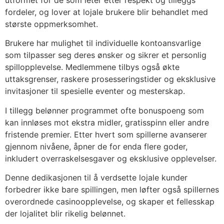
fordeler, og lover at lojale brukere blir behandlet med
største oppmerksomhet.
Brukere har mulighet til individuelle kontoansvarlige
som tilpasser seg deres ønsker og sikrer et personlig
spillopplevelse. Medlemmene tilbys også økte
uttaksgrenser, raskere prosesseringstider og eksklusive
invitasjoner til spesielle eventer og mesterskap.
I tillegg belønner programmet ofte bonuspoeng som
kan innløses mot ekstra midler, gratisspinn eller andre
fristende premier. Etter hvert som spillerne avanserer
gjennom nivåene, åpner de for enda flere goder,
inkludert overraskelsesgaver og eksklusive opplevelser.
Denne dedikasjonen til å verdsette lojale kunder
forbedrer ikke bare spillingen, men løfter også spillernes
overordnede casinoopplevelse, og skaper et fellesskap
der lojalitet blir rikelig belønnet.