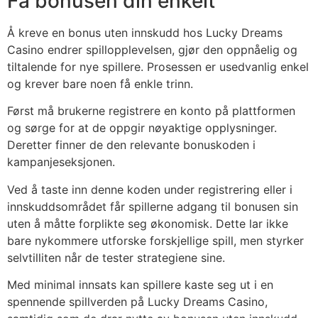
Få bonusen din enkelt
Å kreve en bonus uten innskudd hos Lucky Dreams
Casino endrer spillopplevelsen, gjør den oppnåelig og
tiltalende for nye spillere. Prosessen er usedvanlig enkel
og krever bare noen få enkle trinn.
Først må brukerne registrere en konto på plattformen
og sørge for at de oppgir nøyaktige opplysninger.
Deretter finner de den relevante bonuskoden i
kampanjeseksjonen.
Ved å taste inn denne koden under registrering eller i
innskuddsområdet får spillerne adgang til bonusen sin
uten å måtte forplikte seg økonomisk. Dette lar ikke
bare nykommere utforske forskjellige spill, men styrker
selvtilliten når de tester strategiene sine.
Med minimal innsats kan spillere kaste seg ut i en
spennende spillverden på Lucky Dreams Casino,