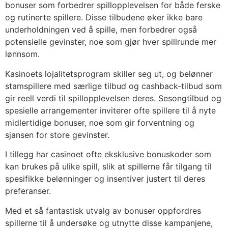
bonuser som forbedrer spillopplevelsen for både ferske
og rutinerte spillere. Disse tilbudene øker ikke bare
underholdningen ved å spille, men forbedrer også
potensielle gevinster, noe som gjør hver spillrunde mer
lønnsom.
Kasinoets lojalitetsprogram skiller seg ut, og belønner
stamspillere med særlige tilbud og cashback-tilbud som
gir reell verdi til spillopplevelsen deres. Sesongtilbud og
spesielle arrangementer inviterer ofte spillere til å nyte
midlertidige bonuser, noe som gir forventning og
sjansen for store gevinster.
I tillegg har casinoet ofte eksklusive bonuskoder som
kan brukes på ulike spill, slik at spillerne får tilgang til
spesifikke belønninger og insentiver justert til deres
preferanser.
Med et så fantastisk utvalg av bonuser oppfordres
spillerne til å undersøke og utnytte disse kampanjene,