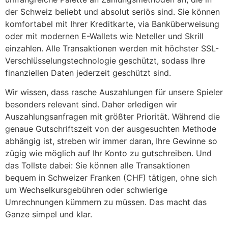
der Schweiz beliebt und absolut seriös sind. Sie können
komfortabel mit Ihrer Kreditkarte, via Banküberweisung
oder mit modernen E-Wallets wie Neteller und Skrill
einzahlen. Alle Transaktionen werden mit höchster SSL-
Verschlüsselungstechnologie geschützt, sodass Ihre
finanziellen Daten jederzeit geschützt sind.
Wir wissen, dass rasche Auszahlungen für unsere Spieler
besonders relevant sind. Daher erledigen wir
Auszahlungsanfragen mit größter Priorität. Während die
genaue Gutschriftszeit von der ausgesuchten Methode
abhängig ist, streben wir immer daran, Ihre Gewinne so
zügig wie möglich auf Ihr Konto zu gutschreiben. Und
das Tollste dabei: Sie können alle Transaktionen
bequem in Schweizer Franken (CHF) tätigen, ohne sich
um Wechselkursgebühren oder schwierige
Umrechnungen kümmern zu müssen. Das macht das
Ganze simpel und klar.