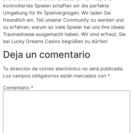
kontrolliertes Spielen schaffen wir die perfekte
Umgebung für Ihr Spielvergnügen. Wir laden Sie
freundlich ein, Teil unserer Community zu werden und
zu erfahren, warum so viele Spieler bei uns ihre ideale
Traumadresse ausgemacht haben. Wir sind erfreut, Sie
bei Lucky Dreams Casino begrüßen zu dürfen!
Deja un comentario
Tu dirección de correo electrónico no será publicada.
Los campos obligatorios están marcados con
*
Comentario
*