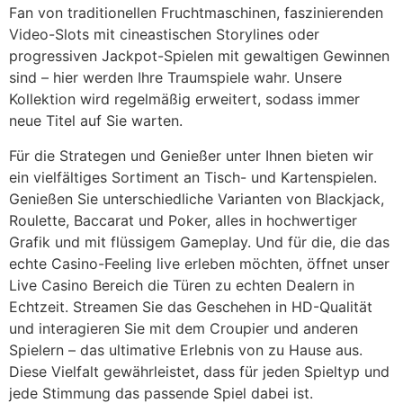
Fan von traditionellen Fruchtmaschinen, faszinierenden
Video-Slots mit cineastischen Storylines oder
progressiven Jackpot-Spielen mit gewaltigen Gewinnen
sind – hier werden Ihre Traumspiele wahr. Unsere
Kollektion wird regelmäßig erweitert, sodass immer
neue Titel auf Sie warten.
Für die Strategen und Genießer unter Ihnen bieten wir
ein vielfältiges Sortiment an Tisch- und Kartenspielen.
Genießen Sie unterschiedliche Varianten von Blackjack,
Roulette, Baccarat und Poker, alles in hochwertiger
Grafik und mit flüssigem Gameplay. Und für die, die das
echte Casino-Feeling live erleben möchten, öffnet unser
Live Casino Bereich die Türen zu echten Dealern in
Echtzeit. Streamen Sie das Geschehen in HD-Qualität
und interagieren Sie mit dem Croupier und anderen
Spielern – das ultimative Erlebnis von zu Hause aus.
Diese Vielfalt gewährleistet, dass für jeden Spieltyp und
jede Stimmung das passende Spiel dabei ist.