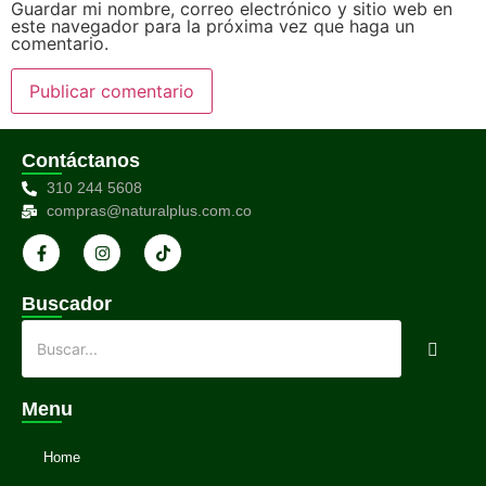
Guardar mi nombre, correo electrónico y sitio web en
este navegador para la próxima vez que haga un
comentario.
Contáctanos
310 244 5608
compras@naturalplus.com.co
Buscador
Menu
Home