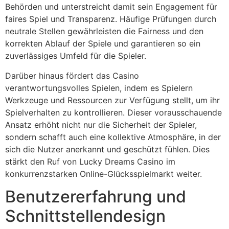
Behörden und unterstreicht damit sein Engagement für
faires Spiel und Transparenz. Häufige Prüfungen durch
neutrale Stellen gewährleisten die Fairness und den
korrekten Ablauf der Spiele und garantieren so ein
zuverlässiges Umfeld für die Spieler.
Darüber hinaus fördert das Casino
verantwortungsvolles Spielen, indem es Spielern
Werkzeuge und Ressourcen zur Verfügung stellt, um ihr
Spielverhalten zu kontrollieren. Dieser vorausschauende
Ansatz erhöht nicht nur die Sicherheit der Spieler,
sondern schafft auch eine kollektive Atmosphäre, in der
sich die Nutzer anerkannt und geschützt fühlen. Dies
stärkt den Ruf von Lucky Dreams Casino im
konkurrenzstarken Online-Glücksspielmarkt weiter.
Benutzererfahrung und
Schnittstellendesign