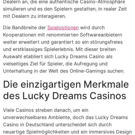
Dealern an, die eine authentische Casino-Atmosphäre
simulieren und es den Spielern gestatten, in realer Zeit
mit Dealern zu interagieren.
Die Bandbreite der
Spieloptionen
wird durch
Kooperationen mit renommierten Softwareanbietern
weiter erweitert und garantiert so ein störungsfreies
und erstklassiges Spielerlebnis. Mit dieser breiten
Auswahl etabliert sich Lucky Dreams Casino als
vielseitiges Ziel für Spieler, die Aufregung und
Unterhaltung in der Welt des Online-Gamings suchen.
Die einzigartigen Merkmale
des Lucky Dreams Casinos
Viele Casinos streben danach, um ein
unverwechselbares Ambiente, doch das Lucky Dreams
Casino in Deutschland unterscheidet sich durch
neuartige Spielmöglichkeiten und ein immersives Design