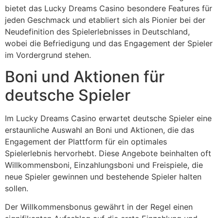
bietet das Lucky Dreams Casino besondere Features für
jeden Geschmack und etabliert sich als Pionier bei der
Neudefinition des Spielerlebnisses in Deutschland,
wobei die Befriedigung und das Engagement der Spieler
im Vordergrund stehen.
Boni und Aktionen für
deutsche Spieler
Im Lucky Dreams Casino erwartet deutsche Spieler eine
erstaunliche Auswahl an Boni und Aktionen, die das
Engagement der Plattform für ein optimales
Spielerlebnis hervorhebt. Diese Angebote beinhalten oft
Willkommensboni, Einzahlungsboni und Freispiele, die
neue Spieler gewinnen und bestehende Spieler halten
sollen.
Der Willkommensbonus gewährt in der Regel einen