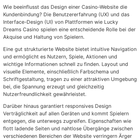
Wie beeinflusst das Design einer Casino-Website die
Kundenbindung? Die Benutzererfahrung (UX) und das
Interface-Design (UI) von Plattformen wie Lucky
Dreams Casino spielen eine entscheidende Rolle bei der
Akquise und Haltung von Spielern.
Eine gut strukturierte Website bietet intuitive Navigation
und ermöglicht es Nutzern, Spiele, Aktionen und
wichtige Informationen schnell zu finden. Layout und
visuelle Elemente, einschließlich Farbschema und
Schriftgestaltung, tragen zu einer attraktiven Umgebung
bei, die Spannung erzeugt und gleichzeitig
Nutzerfreundlichkeit gewährleistet.
Darüber hinaus garantiert responsives Design
Verträglichkeit auf allen Geräten und kommt Spielern
entgegen, die unterwegs zugreifen. Eigenschaften wie
flott ladende Seiten und nahtlose Übergänge zwischen
verschiedenen Bereichen der Website verringern Ärger