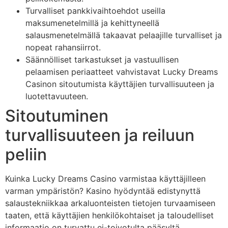
Turvalliset pankkivaihtoehdot useilla
maksumenetelmillä ja kehittyneellä
salausmenetelmällä takaavat pelaajille turvalliset ja
nopeat rahansiirrot.
Säännölliset tarkastukset ja vastuullisen
pelaamisen periaatteet vahvistavat Lucky Dreams
Casinon sitoutumista käyttäjien turvallisuuteen ja
luotettavuuteen.
Sitoutuminen
turvallisuuteen ja reiluun
peliin
Kuinka Lucky Dreams Casino varmistaa käyttäjilleen
varman ympäristön? Kasino hyödyntää edistynyttä
salaustekniikkaa arkaluonteisten tietojen turvaamiseen
taaten, että käyttäjien henkilökohtaiset ja taloudelliset
informaatio on turvattu ei-toivotulta pääsyltä.