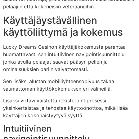
pelaajiin että kokeneisiin veteraaneihin.
Käyttäjäystävällinen
käyttöliittymä ja kokemus
Lucky Dreams Casinon käyttäjäkokemusta parantaa
huomattavasti sen intuitiivinen navigointisuunnittelu,
jonka avulla pelaajat saavat pääsyn pelien ja
ominaisuuksien pariin vaivattomasti.
Sen lisäksi alustan mobiiliyhteensopivuus takaa
saumattoman käyttökokemuksen eri välineillä.
Lisäksi virtaviivaistettu rekisteröintiprosessi
yksinkertaistaa ja tehostaa käyttöönottoa, mikä lisää
käyttäjien kokonaistyytyväisyyttä.
Intuitiivinen
navigointisuunnittelu