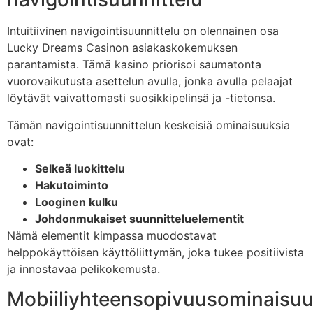
Intuitiivinen navigointisuunnittelu on olennainen osa
Lucky Dreams Casinon asiakaskokemuksen
parantamista. Tämä kasino priorisoi saumatonta
vuorovaikutusta asettelun avulla, jonka avulla pelaajat
löytävät vaivattomasti suosikkipelinsä ja -tietonsa.
Tämän navigointisuunnittelun keskeisiä ominaisuuksia
ovat:
Selkeä luokittelu
Hakutoiminto
Looginen kulku
Johdonmukaiset suunnitteluelementit
Nämä elementit kimpassa muodostavat
helppokäyttöisen käyttöliittymän, joka tukee positiivista
ja innostavaa pelikokemusta.
Mobiiliyhteensopivuusominaisu