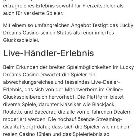
ertragreiches Erlebnis sowohl für Freizeitspieler als
auch für versierte Spieler.
Mit einem so umfangreichen Angebot festigt das Lucky
Dreams Casino seinen Status als renommiertes
Glücksspielziel.
Live-Händler-Erlebnis
Beim Erkunden der breiten Spielmöglichkeiten im Lucky
Dreams Casino erwartet die Spieler ein
abwechslungsreiches und fesselndes Live-Dealer-
Erlebnis, das sich von der Mitbewerbern im Online-
Glücksspielbereich hervorhebt. Die Plattform bietet
diverse Spiele, darunter Klassiker wie Blackjack,
Roulette und Baccarat, die alle von erfahrenen Dealern
moderiert werden. Die hochauflösende Streaming-
Qualität sorgt dafür, dass sich die Spieler wie in einem
realen Casino fühlen und das Spielerlebnis so