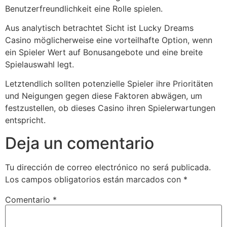
Benutzerfreundlichkeit eine Rolle spielen.
Aus analytisch betrachtet Sicht ist Lucky Dreams
Casino möglicherweise eine vorteilhafte Option, wenn
ein Spieler Wert auf Bonusangebote und eine breite
Spielauswahl legt.
Letztendlich sollten potenzielle Spieler ihre Prioritäten
und Neigungen gegen diese Faktoren abwägen, um
festzustellen, ob dieses Casino ihren Spielerwartungen
entspricht.
Deja un comentario
Tu dirección de correo electrónico no será publicada.
Los campos obligatorios están marcados con
*
Comentario
*