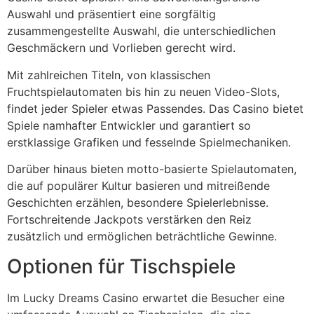
Auswahl und präsentiert eine sorgfältig
zusammengestellte Auswahl, die unterschiedlichen
Geschmäckern und Vorlieben gerecht wird.
Mit zahlreichen Titeln, von klassischen
Fruchtspielautomaten bis hin zu neuen Video-Slots,
findet jeder Spieler etwas Passendes. Das Casino bietet
Spiele namhafter Entwickler und garantiert so
erstklassige Grafiken und fesselnde Spielmechaniken.
Darüber hinaus bieten motto-basierte Spielautomaten,
die auf populärer Kultur basieren und mitreißende
Geschichten erzählen, besondere Spielerlebnisse.
Fortschreitende Jackpots verstärken den Reiz
zusätzlich und ermöglichen beträchtliche Gewinne.
Optionen für Tischspiele
Im Lucky Dreams Casino erwartet die Besucher eine