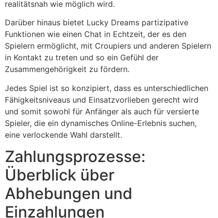
realitätsnah wie möglich wird.
Darüber hinaus bietet Lucky Dreams partizipative
Funktionen wie einen Chat in Echtzeit, der es den
Spielern ermöglicht, mit Croupiers und anderen Spielern
in Kontakt zu treten und so ein Gefühl der
Zusammengehörigkeit zu fördern.
Jedes Spiel ist so konzipiert, dass es unterschiedlichen
Fähigkeitsniveaus und Einsatzvorlieben gerecht wird
und somit sowohl für Anfänger als auch für versierte
Spieler, die ein dynamisches Online-Erlebnis suchen,
eine verlockende Wahl darstellt.
Zahlungsprozesse:
Überblick über
Abhebungen und
Einzahlungen