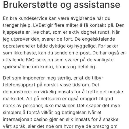
Brukerstøtte og assistanse
En bra kundeservice kan være avgjørende når du
trenger hjelp. LVBet gir flere måter å få kontakt på. Den
kjappeste er live chat, som er aktiv døgnet rundt. Når
jeg utprøver den, svarer de fort. De engelsktalende
operatørene er både dyktige og hyggelige. For saker
som ikke haste, kan du sende en e-post. De har også en
utfyllende FAQ-seksjon som svarer på de vanligste
spørsmålene om konto, bonus og betaling.
Det som imponerer meg særlig, er at de tilbyr
telefonsupport på norsk i visse tidsrom. Det
demonstrerer en virkelig innsats for å treffe det norske
markedet. Alt på nettsiden er også omgjort til god
norsk av personer, ikke maskiner. Det skaper det mye
simplere å forstå vilkår og betingelser. Når et
internasjonalt casino gjør en slik innsats for å snakke
vårt språk, sier det noe om hvor mye de omsorg om