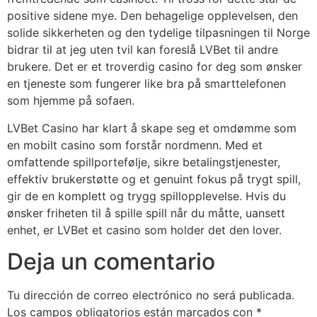
positive sidene mye. Den behagelige opplevelsen, den
solide sikkerheten og den tydelige tilpasningen til Norge
bidrar til at jeg uten tvil kan foreslå LVBet til andre
brukere. Det er et troverdig casino for deg som ønsker
en tjeneste som fungerer like bra på smarttelefonen
som hjemme på sofaen.
LVBet Casino har klart å skape seg et omdømme som
en mobilt casino som forstår nordmenn. Med et
omfattende spillportefølje, sikre betalingstjenester,
effektiv brukerstøtte og et genuint fokus på trygt spill,
gir de en komplett og trygg spillopplevelse. Hvis du
ønsker friheten til å spille spill når du måtte, uansett
enhet, er LVBet et casino som holder det den lover.
Deja un comentario
Tu dirección de correo electrónico no será publicada.
Los campos obligatorios están marcados con
*