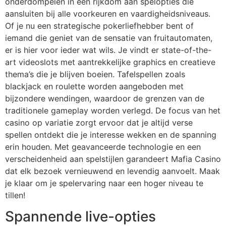
onderdompelen in een rijkdom aan spelopties die
aansluiten bij alle voorkeuren en vaardigheidsniveaus.
Of je nu een strategische pokerliefhebber bent of
iemand die geniet van de sensatie van fruitautomaten,
er is hier voor ieder wat wils. Je vindt er state-of-the-
art videoslots met aantrekkelijke graphics en creatieve
thema’s die je blijven boeien. Tafelspellen zoals
blackjack en roulette worden aangeboden met
bijzondere wendingen, waardoor de grenzen van de
traditionele gameplay worden verlegd. De focus van het
casino op variatie zorgt ervoor dat je altijd verse
spellen ontdekt die je interesse wekken en de spanning
erin houden. Met geavanceerde technologie en een
verscheidenheid aan spelstijlen garandeert Mafia Casino
dat elk bezoek vernieuwend en levendig aanvoelt. Maak
je klaar om je spelervaring naar een hoger niveau te
tillen!
Spannende live-opties