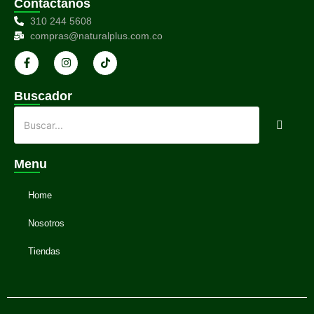
Contáctanos
310 244 5608
compras@naturalplus.com.co
Buscador
Menu
Home
Nosotros
Tiendas