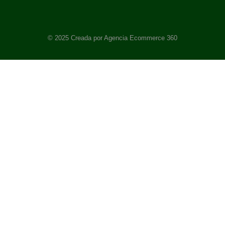
© 2025 Creada por Agencia Ecommerce 360