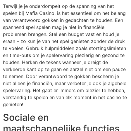
Terwijl je je onderdompelt op de spanning van het
spelen bij Mafia Casino, is het essentieel om het belang
van verantwoord gokken in gedachten te houden. Een
spannend spel spelen mag je niet in financiële
problemen brengen. Stel een budget vast en houd je
eraan – zo kun je van het spel genieten zonder de druk
te voelen. Gebruik hulpmiddelen zoals stortingslimieten
en time-outs om je spelervaring plezierig en gezond te
houden. Herken de tekens wanneer je dreigt de
verkeerde kant op te gaan en aarzel niet om een pauze
te nemen. Door verantwoord te gokken bescherm je
niet alleen je financiën, maar verbeter je ook je algehele
spelervaring. Het gaat er immers om plezier te hebben,
verstandig te spelen en van elk moment in het casino te
genieten!
Sociale en
maatschappelijke functies