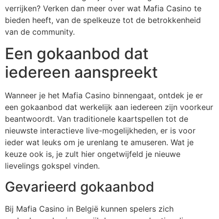
verrijken? Verken dan meer over wat Mafia Casino te
bieden heeft, van de spelkeuze tot de betrokkenheid
van de community.
Een gokaanbod dat
iedereen aanspreekt
Wanneer je het Mafia Casino binnengaat, ontdek je er
een gokaanbod dat werkelijk aan iedereen zijn voorkeur
beantwoordt. Van traditionele kaartspellen tot de
nieuwste interactieve live-mogelijkheden, er is voor
ieder wat leuks om je urenlang te amuseren. Wat je
keuze ook is, je zult hier ongetwijfeld je nieuwe
lievelings gokspel vinden.
Gevarieerd gokaanbod
Bij Mafia Casino in België kunnen spelers zich