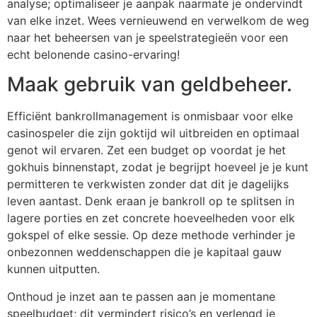
analyse; optimaliseer je aanpak naarmate je ondervindt
van elke inzet. Wees vernieuwend en verwelkom de weg
naar het beheersen van je speelstrategieën voor een
echt belonende casino-ervaring!
Maak gebruik van geldbeheer.
Efficiënt bankrollmanagement is onmisbaar voor elke
casinospeler die zijn goktijd wil uitbreiden en optimaal
genot wil ervaren. Zet een budget op voordat je het
gokhuis binnenstapt, zodat je begrijpt hoeveel je je kunt
permitteren te verkwisten zonder dat dit je dagelijks
leven aantast. Denk eraan je bankroll op te splitsen in
lagere porties en zet concrete hoeveelheden voor elk
gokspel of elke sessie. Op deze methode verhinder je
onbezonnen weddenschappen die je kapitaal gauw
kunnen uitputten.
Onthoud je inzet aan te passen aan je momentane
speelbudget; dit vermindert risico’s en verlengd je