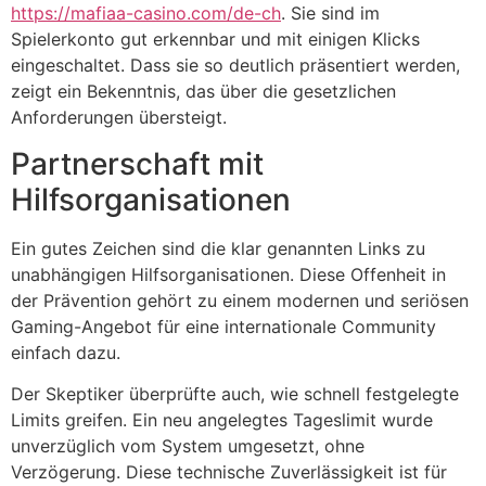
https://mafiaa-casino.com/de-ch
. Sie sind im
Spielerkonto gut erkennbar und mit einigen Klicks
eingeschaltet. Dass sie so deutlich präsentiert werden,
zeigt ein Bekenntnis, das über die gesetzlichen
Anforderungen übersteigt.
Partnerschaft mit
Hilfsorganisationen
Ein gutes Zeichen sind die klar genannten Links zu
unabhängigen Hilfsorganisationen. Diese Offenheit in
der Prävention gehört zu einem modernen und seriösen
Gaming-Angebot für eine internationale Community
einfach dazu.
Der Skeptiker überprüfte auch, wie schnell festgelegte
Limits greifen. Ein neu angelegtes Tageslimit wurde
unverzüglich vom System umgesetzt, ohne
Verzögerung. Diese technische Zuverlässigkeit ist für