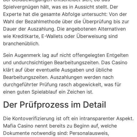
Spielvergnügen hält, was es in Aussicht stellt. Der
Experte hat die gesamte Abfolge untersucht: Von der
Wahl der Bezahlmethode über die Überprüfung bis zur
Dauer der Auszahlung. Die angebotenen Alternativen
wie Kreditkarte, E-Wallets oder Überweisung sind
branchenüblich.
Sein Augenmerk lag auf nicht offengelegten Entgelten
und undurchsichtigen Bearbeitungszeiten. Das Casino
klärt auf über eventuelle Ausgaben und übliche
Bearbeitungszeiten. Auszahlungen werden nach
durchgeführter Prüfung rasch abgewickelt, was für
einen guten Spielablauf ein Zeichen ist.
Der Prüfprozess im Detail
Die Kontoverifizierung ist oft ein intransparenter Aspekt.
Mafia Casino nennt bereits zu Beginn auf, welche
Dokumente notwendig sind: Personalausweis,