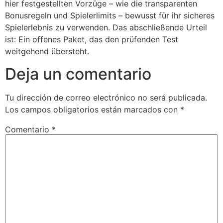
hier festgestellten Vorzüge – wie die transparenten
Bonusregeln und Spielerlimits – bewusst für ihr sicheres
Spielerlebnis zu verwenden. Das abschließende Urteil
ist: Ein offenes Paket, das den prüfenden Test
weitgehend übersteht.
Deja un comentario
Tu dirección de correo electrónico no será publicada.
Los campos obligatorios están marcados con
*
Comentario
*