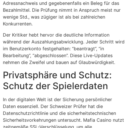
Adressnachweis und gegebenenfalls ein Beleg für das
Bezahlmittel. Die Prüfung nimmt in Anspruch meist nur
wenige Std., was zügiger ist als bei zahlreichen
Konkurrenten.
Der Kritiker hebt hervor die deutliche Information
während der Auszahlungsabwicklung. Jeder Schritt wird
im Benutzerkonto festgehalten: “beantragt”, “in
Bearbeitung”, “abgeschlossen”. Diese Live-Updates
nehmen die Zweifel und bauen auf Glaubwürdigkeit.
Privatsphäre und Schutz:
Schutz der Spielerdaten
In der digitalen Welt ist der Sicherung persönlicher
Daten essenziell. Der Schweizer Prüfer hat die
Datenschutzrichtlinie und die sicherheitstechnischen
Sicherheitsvorkehrungen untersucht. Mafia Casino nutzt
zeitgemäße SSL-Verschlüsselung, um alle