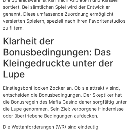
Die Spielauswahl ist klar nach Anbietern und Klassen
sortiert. Bei sämtlichen Spiel wird der Entwickler
genannt. Diese umfassende Zuordnung ermöglicht
versierten Spielern, speziell nach ihren Favoritenstudios
zu filtern.
Klarheit der
Bonusbedingungen: Das
Kleingedruckte unter der
Lupe
Einstiegsboni locken Zocker an. Ob sie attraktiv sind,
entscheiden die Bonusbedingungen. Der Skeptiker hat
die Bonusregeln des Mafia Casino daher sorgfältig unter
die Lupe genommen. Sein Ziel: verborgene Hindernisse
oder übertriebene Bedingungen aufdecken.
Die Wettanforderungen (WR) sind eindeutig