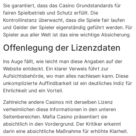
Sie garantiert, dass das Casino Grundstandards für
fairen Spielbetrieb und Schutz erfüllt. Die
Kontrollinstanz überwacht, dass die Spiele fair laufen
und Gelder der Spieler eigenständig geführt werden. Für
Spieler aus aller Welt ist das eine wichtige Absicherung.
Offenlegung der Lizenzdaten
Ins Auge fällt, wie leicht man diese Angaben auf der
Website entdeckt. Ein klarer Verweis führt zur
Aufsichtsbehörde, wo man alles nachlesen kann. Diese
unkomplizierte Auffindbarkeit ist ein deutliches Indiz für
Ehrlichkeit und ein Vorteil.
Zahlreiche andere Casinos mit derselben Lizenz
verheimlichen diese Informationen in den unteren
Seitenbereichen. Mafia Casino präsentiert sie
absichtlich in den Vordergrund. Der Kritiker erkennt
darin eine absichtliche Maßnahme für erhöhte Klarheit.