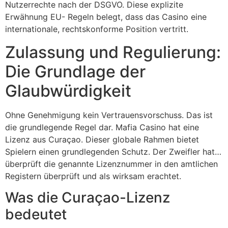
Nutzerrechte nach der DSGVO. Diese explizite
Erwähnung EU- Regeln belegt, dass das Casino eine
internationale, rechtskonforme Position vertritt.
Zulassung und Regulierung:
Die Grundlage der
Glaubwürdigkeit
Ohne Genehmigung kein Vertrauensvorschuss. Das ist
die grundlegende Regel dar. Mafia Casino hat eine
Lizenz aus Curaçao. Dieser globale Rahmen bietet
Spielern einen grundlegenden Schutz. Der Zweifler hat…
überprüft die genannte Lizenznummer in den amtlichen
Registern überprüft und als wirksam erachtet.
Was die Curaçao-Lizenz
bedeutet