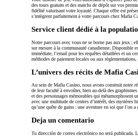
des tours gratuits et des matchs de dépôt sur vos pre
fidélité valorisant votre loyauté. Chaque offre est prés
s’intègrent parfaitement à votre parcours chez Mafia C
Service client dédié à la populat
Notre parcours avec vous ne se borne pas aux jeux ; ell
sur mesure à la communauté canadienne. Disponible en fr
immédiate, l’email pour les requêtes détaillées et un c
méthodes de paiement locales ou aux réglementations, 
L’univers des récits de Mafia Cas
Au sein de Mafia Casino, nous avons construit notre rép
de leur faculté à envoûter, bien au-delà des graphisme
et des personnages mémorables qui métamorphosent une
avec une multitude de centres d’intérêt, des mystères h
qu’une quête de gains : une aventure en soi que l’on a d
Deja un comentario
Tu dirección de correo electrónico no será publicada.
L