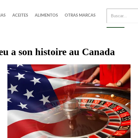
IAS
ACEITES
ALIMENTOS
OTRAS MARCAS
u a son histoire au Canada