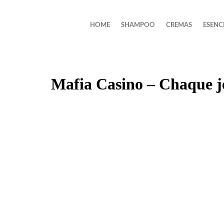
HOME
SHAMPOO
CREMAS
ESENC
Mafia Casino – Chaque je