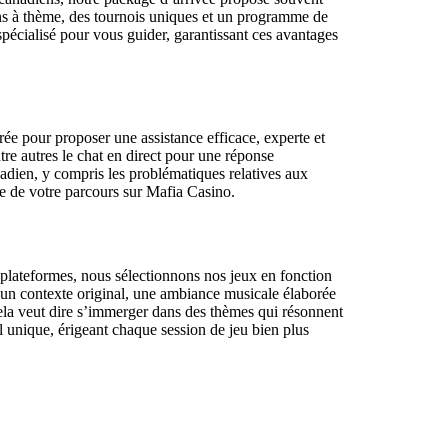
ns à thème, des tournois uniques et un programme de
 spécialisé pour vous guider, garantissant ces avantages
rée pour proposer une assistance efficace, experte et
re autres le chat en direct pour une réponse
nadien, y compris les problématiques relatives aux
e de votre parcours sur Mafia Casino.
 plateformes, nous sélectionnons nos jeux en fonction
 un contexte original, une ambiance musicale élaborée
la veut dire s’immerger dans des thèmes qui résonnent
l unique, érigeant chaque session de jeu bien plus