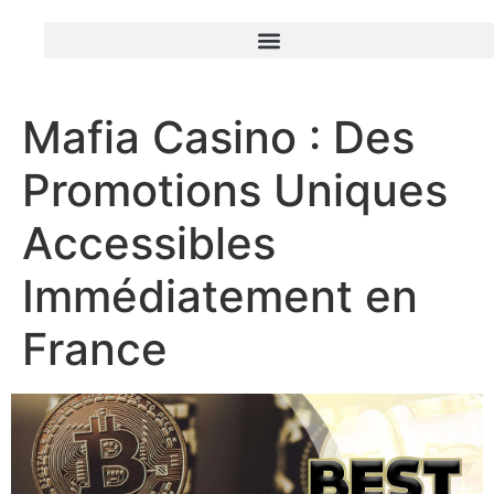
Mafia Casino : Des
Promotions Uniques
Accessibles
Immédiatement en
France