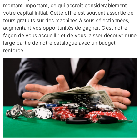
montant important, ce qui accroît considérablement
votre capital initial. Cette offre est souvent assortie de
tours gratuits sur des machines à sous sélectionnées,
augmentant vos opportunités de gagner. C’est notre
façon de vous accueillir et de vous laisser découvrir une
large partie de notre catalogue avec un budget
renforcé.