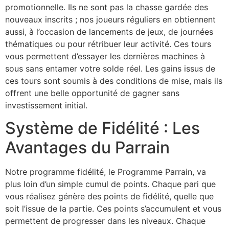
promotionnelle. Ils ne sont pas la chasse gardée des
nouveaux inscrits ; nos joueurs réguliers en obtiennent
aussi, à l’occasion de lancements de jeux, de journées
thématiques ou pour rétribuer leur activité. Ces tours
vous permettent d’essayer les dernières machines à
sous sans entamer votre solde réel. Les gains issus de
ces tours sont soumis à des conditions de mise, mais ils
offrent une belle opportunité de gagner sans
investissement initial.
Système de Fidélité : Les
Avantages du Parrain
Notre programme fidélité, le Programme Parrain, va
plus loin d’un simple cumul de points. Chaque pari que
vous réalisez génère des points de fidélité, quelle que
soit l’issue de la partie. Ces points s’accumulent et vous
permettent de progresser dans les niveaux. Chaque