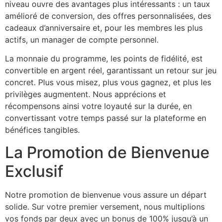
niveau ouvre des avantages plus intéressants : un taux
amélioré de conversion, des offres personnalisées, des
cadeaux d’anniversaire et, pour les membres les plus
actifs, un manager de compte personnel.
La monnaie du programme, les points de fidélité, est
convertible en argent réel, garantissant un retour sur jeu
concret. Plus vous misez, plus vous gagnez, et plus les
privilèges augmentent. Nous apprécions et
récompensons ainsi votre loyauté sur la durée, en
convertissant votre temps passé sur la plateforme en
bénéfices tangibles.
La Promotion de Bienvenue
Exclusif
Notre promotion de bienvenue vous assure un départ
solide. Sur votre premier versement, nous multiplions
vos fonds par deux avec un bonus de 100% jusqu’à un