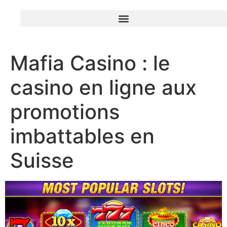
Mafia Casino : le
casino en ligne aux
promotions
imbattables en
Suisse