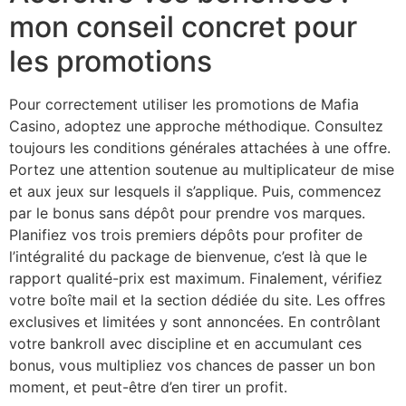
mon conseil concret pour
les promotions
Pour correctement utiliser les promotions de Mafia
Casino, adoptez une approche méthodique. Consultez
toujours les conditions générales attachées à une offre.
Portez une attention soutenue au multiplicateur de mise
et aux jeux sur lesquels il s’applique. Puis, commencez
par le bonus sans dépôt pour prendre vos marques.
Planifiez vos trois premiers dépôts pour profiter de
l’intégralité du package de bienvenue, c’est là que le
rapport qualité-prix est maximum. Finalement, vérifiez
votre boîte mail et la section dédiée du site. Les offres
exclusives et limitées y sont annoncées. En contrôlant
votre bankroll avec discipline et en accumulant ces
bonus, vous multipliez vos chances de passer un bon
moment, et peut-être d’en tirer un profit.