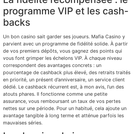
programme VIP et les cash-
backs
Un bon casino sait garder ses joueurs. Mafia Casino y
parvient avec un programme de fidélité solide. À partir
de vos premiers dépôts, vous gagnez des points qui
vous font grimper les échelons VIP. À chaque niveau
correspondent des avantages concrets : un
pourcentage de cashback plus élevé, des retraits traités
en priorité, un présent d’anniversaire, un service client
dédié. Le cashback récurrent est, à mon avis, l’un des
atouts phares. Il fonctionne comme une petite
assurance, vous remboursant un taux de vos pertes
nettes sur une période. Pour un habitué, cela ajoute un
avantage tangible à long terme et atténue parfois les
mauvaises séries.