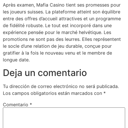
Après examen, Mafia Casino tient ses promesses pour
les joueurs suisses. La plateforme atteint son équilibre
entre des offres d’accueil attractives et un programme
de fidélité robuste. Le tout est incorporé dans une
expérience pensée pour le marché helvétique. Les
promotions ne sont pas des leurres. Elles représentent
le socle d’une relation de jeu durable, conçue pour
gratifier à la fois le nouveau venu et le membre de
longue date.
Deja un comentario
Tu dirección de correo electrónico no será publicada.
Los campos obligatorios están marcados con
*
Comentario
*