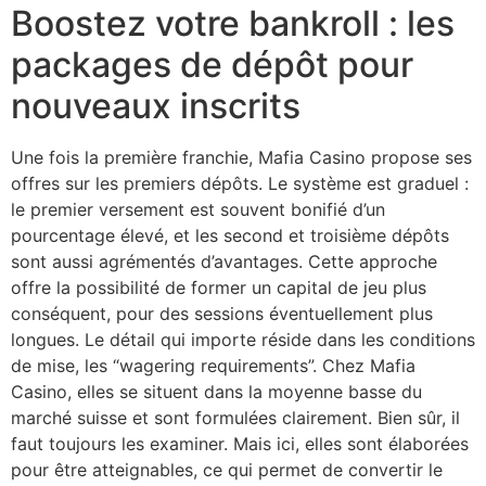
Boostez votre bankroll : les
packages de dépôt pour
nouveaux inscrits
Une fois la première franchie, Mafia Casino propose ses
offres sur les premiers dépôts. Le système est graduel :
le premier versement est souvent bonifié d’un
pourcentage élevé, et les second et troisième dépôts
sont aussi agrémentés d’avantages. Cette approche
offre la possibilité de former un capital de jeu plus
conséquent, pour des sessions éventuellement plus
longues. Le détail qui importe réside dans les conditions
de mise, les “wagering requirements”. Chez Mafia
Casino, elles se situent dans la moyenne basse du
marché suisse et sont formulées clairement. Bien sûr, il
faut toujours les examiner. Mais ici, elles sont élaborées
pour être atteignables, ce qui permet de convertir le