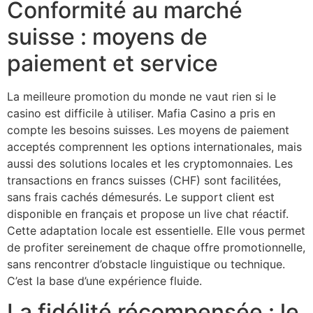
Conformité au marché
suisse : moyens de
paiement et service
La meilleure promotion du monde ne vaut rien si le
casino est difficile à utiliser. Mafia Casino a pris en
compte les besoins suisses. Les moyens de paiement
acceptés comprennent les options internationales, mais
aussi des solutions locales et les cryptomonnaies. Les
transactions en francs suisses (CHF) sont facilitées,
sans frais cachés démesurés. Le support client est
disponible en français et propose un live chat réactif.
Cette adaptation locale est essentielle. Elle vous permet
de profiter sereinement de chaque offre promotionnelle,
sans rencontrer d’obstacle linguistique ou technique.
C’est la base d’une expérience fluide.
La fidélité récompensée : le