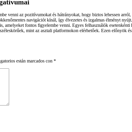
egatívumai
e venni az pozitívumokat és hátrányokat, hogy biztos lehessen arról, ho
zökkenőmentes navigációt kínál, így élvezetes és izgalmas élményt nyújt. É
, amelyeket fontos figyelembe venni. Egyes felhasználók esetenkénti hi
széleskörűek, mint az asztali platformokon elérhetőek. Ezen előnyök és
gatorios están marcados con
*