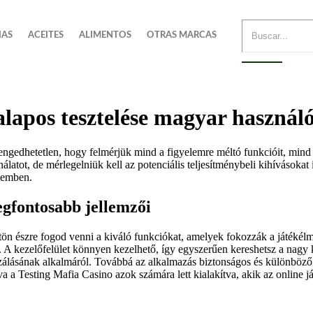
IAS
ACEITES
ALIMENTOS
OTRAS MARCAS
lapos tesztelése magyar használ
lengedhetetlen, hogy felmérjük mind a figyelemre méltó funkcióit, mind 
ínálatot, de mérlegelniük kell az potenciális teljesítménybeli kihívásokat
szemben.
egfontosabb jellemzői
n észre fogod venni a kiváló funkciókat, amelyek fokozzák a játékélm
t. A kezelőfelület könnyen kezelhető, így egyszerűen kereshetsz a nagy 
zálásának alkalmáról. Továbbá az alkalmazás biztonságos és különböző 
a a Testing Mafia Casino azok számára lett kialakítva, akik az online 