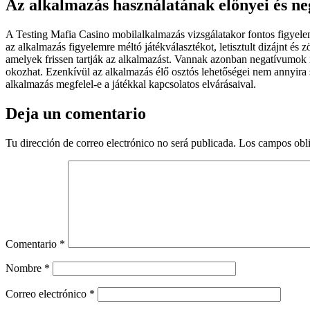
Az alkalmazás használatának előnyei és n
A Testing Mafia Casino mobilalkalmazás vizsgálatakor fontos figyelemb
az alkalmazás figyelemre méltó játékválasztékot, letisztult dizájnt és 
amelyek frissen tartják az alkalmazást. Vannak azonban negatívumok is
okozhat. Ezenkívül az alkalmazás élő osztós lehetőségei nem annyira 
alkalmazás megfelel-e a játékkal kapcsolatos elvárásaival.
Deja un comentario
Tu dirección de correo electrónico no será publicada.
Los campos obli
Comentario
*
Nombre
*
Correo electrónico
*