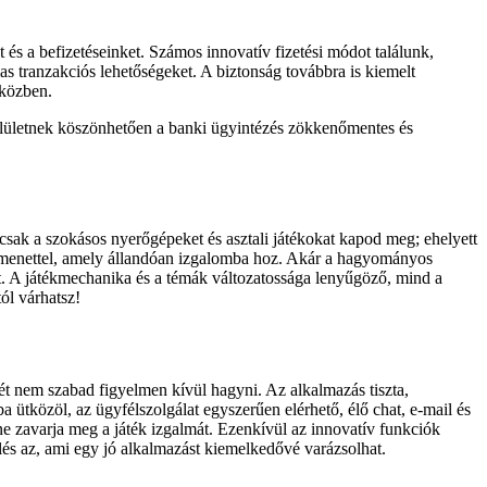
és a befizetéseinket. Számos innovatív fizetési módot találunk,
as tranzakciós lehetőségeket. A biztonság továbbra is kiemelt
 közben.
elületnek köszönhetően a banki ügyintézés zökkenőmentes és
sak a szokásos nyerőgépeket és asztali játékokat kapod meg; ehelyett
átékmenettel, amely állandóan izgalomba hoz. Akár a hagyományos
et. A játékmechanika és a témák változatossága lenyűgöző, mind a
ól várhatsz!
yét nem szabad figyelmen kívül hagyni. Az alkalmazás tiszta,
a ütközöl, az ügyfélszolgálat egyszerűen elérhető, élő chat, e-mail és
e zavarja meg a játék izgalmát. Ezenkívül az innovatív funkciók
lés az, ami egy jó alkalmazást kiemelkedővé varázsolhat.