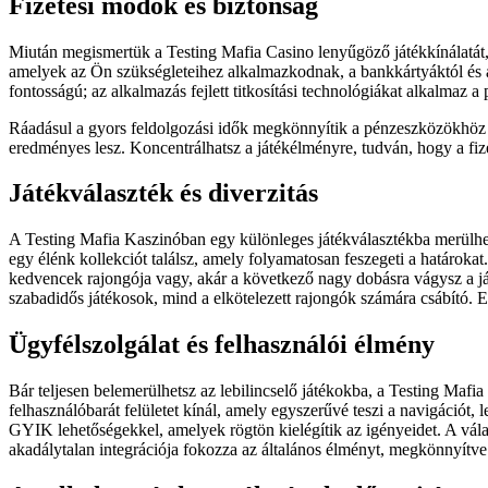
Fizetési módok és biztonság
Miután megismertük a Testing Mafia Casino lenyűgöző játékkínálatát, 
amelyek az Ön szükségleteihez alkalmazkodnak, a bankkártyáktól és az 
fontosságú; az alkalmazás fejlett titkosítási technológiákat alkalmaz
Ráadásul a gyors feldolgozási idők megkönnyítik a pénzeszközökhöz 
eredményes lesz. Koncentrálhatsz a játékélményre, tudván, hogy a fiz
Játékválaszték és diverzitás
A Testing Mafia Kaszinóban egy különleges játékválasztékba merülhet
egy élénk kollekciót találsz, amely folyamatosan feszegeti a határoka
kedvencek rajongója vagy, akár a következő nagy dobásra vágysz a ját
szabadidős játékosok, mind a elkötelezett rajongók számára csábító. E
Ügyfélszolgálat és felhasználói élmény
Bár teljesen belemerülhetsz az lebilincselő játékokba, a Testing Mafi
felhasználóbarát felületet kínál, amely egyszerűvé teszi a navigációt,
GYIK lehetőségekkel, amelyek rögtön kielégítik az igényeidet. A vála
akadálytalan integrációja fokozza az általános élményt, megkönnyítve 