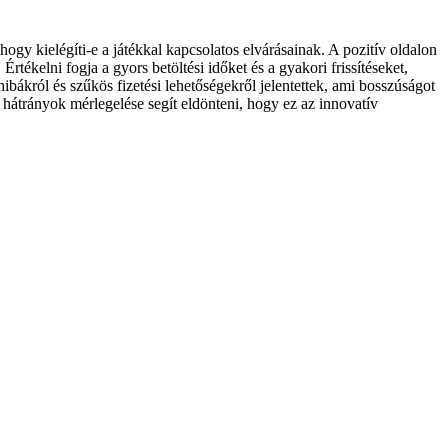
gy kielégíti-e a játékkal kapcsolatos elvárásainak. A pozitív oldalon
rtékelni fogja a gyors betöltési időket és a gyakori frissítéseket,
bákról és szűkös fizetési lehetőségekről jelentettek, ami bosszúságot
 hátrányok mérlegelése segít eldönteni, hogy ez az innovatív