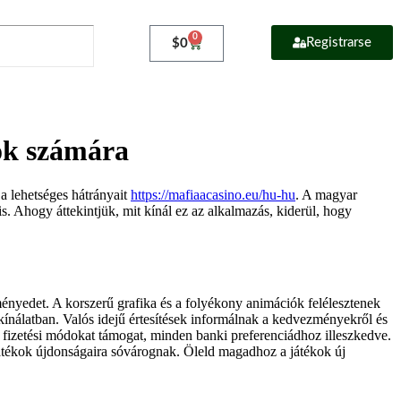
0
Registrarse
$
0
ók számára
a lehetséges hátrányait
https://mafiaacasino.eu/hu-hu
. A magyar
 is. Ahogy áttekintjük, mit kínál ez az alkalmazás, kiderül, hogy
ényedet. A korszerű grafika és a folyékony animációk felélesztenek
kínálatban. Valós idejű értesítések informálnak a kedvezményekről és
fizetési módokat támogat, minden banki preferenciádhoz illeszkedve.
játékok újdonságaira sóvárognak. Öleld magadhoz a játékok új