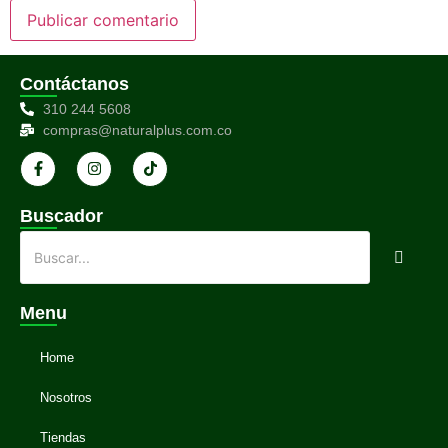
Contáctanos
310 244 5608
compras@naturalplus.com.co
Buscador
Menu
Home
Nosotros
Tiendas