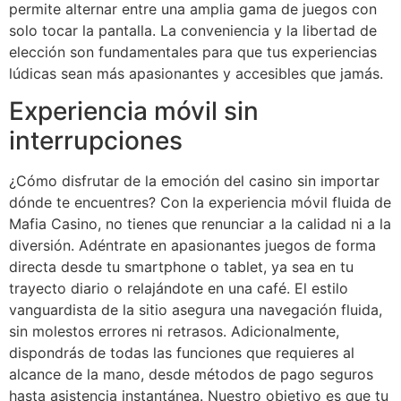
permite alternar entre una amplia gama de juegos con
solo tocar la pantalla. La conveniencia y la libertad de
elección son fundamentales para que tus experiencias
lúdicas sean más apasionantes y accesibles que jamás.
Experiencia móvil sin
interrupciones
¿Cómo disfrutar de la emoción del casino sin importar
dónde te encuentres? Con la experiencia móvil fluida de
Mafia Casino, no tienes que renunciar a la calidad ni a la
diversión. Adéntrate en apasionantes juegos de forma
directa desde tu smartphone o tablet, ya sea en tu
trayecto diario o relajándote en una café. El estilo
vanguardista de la sitio asegura una navegación fluida,
sin molestos errores ni retrasos. Adicionalmente,
dispondrás de todas las funciones que requieres al
alcance de la mano, desde métodos de pago seguros
hasta asistencia instantánea. Nuestro objetivo es que tu