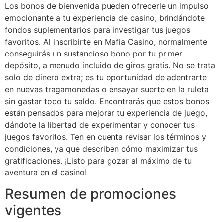
Los bonos de bienvenida pueden ofrecerle un impulso
emocionante a tu experiencia de casino, brindándote
fondos suplementarios para investigar tus juegos
favoritos. Al inscribirte en Mafia Casino, normalmente
conseguirás un sustancioso bono por tu primer
depósito, a menudo incluido de giros gratis. No se trata
solo de dinero extra; es tu oportunidad de adentrarte
en nuevas tragamonedas o ensayar suerte en la ruleta
sin gastar todo tu saldo. Encontrarás que estos bonos
están pensados para mejorar tu experiencia de juego,
dándote la libertad de experimentar y conocer tus
juegos favoritos. Ten en cuenta revisar los términos y
condiciones, ya que describen cómo maximizar tus
gratificaciones. ¡Listo para gozar al máximo de tu
aventura en el casino!
Resumen de promociones
vigentes