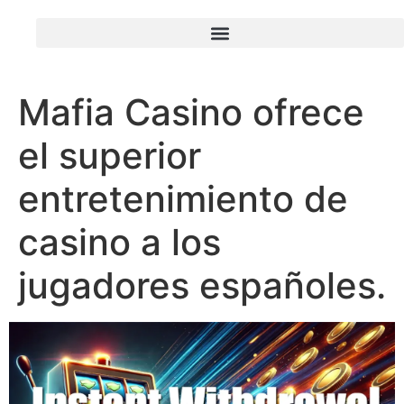
Mafia Casino ofrece
el superior
entretenimiento de
casino a los
jugadores españoles.