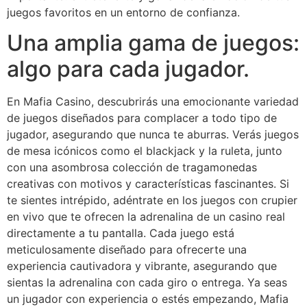
juegos favoritos en un entorno de confianza.
Una amplia gama de juegos:
algo para cada jugador.
En Mafia Casino, descubrirás una emocionante variedad
de juegos diseñados para complacer a todo tipo de
jugador, asegurando que nunca te aburras. Verás juegos
de mesa icónicos como el blackjack y la ruleta, junto
con una asombrosa colección de tragamonedas
creativas con motivos y características fascinantes. Si
te sientes intrépido, adéntrate en los juegos con crupier
en vivo que te ofrecen la adrenalina de un casino real
directamente a tu pantalla. Cada juego está
meticulosamente diseñado para ofrecerte una
experiencia cautivadora y vibrante, asegurando que
sientas la adrenalina con cada giro o entrega. Ya seas
un jugador con experiencia o estés empezando, Mafia