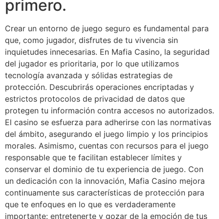
primero.
Crear un entorno de juego seguro es fundamental para
que, como jugador, disfrutes de tu vivencia sin
inquietudes innecesarias. En Mafia Casino, la seguridad
del jugador es prioritaria, por lo que utilizamos
tecnología avanzada y sólidas estrategias de
protección. Descubrirás operaciones encriptadas y
estrictos protocolos de privacidad de datos que
protegen tu información contra accesos no autorizados.
El casino se esfuerza para adherirse con las normativas
del ámbito, asegurando el juego limpio y los principios
morales. Asimismo, cuentas con recursos para el juego
responsable que te facilitan establecer límites y
conservar el dominio de tu experiencia de juego. Con
un dedicación con la innovación, Mafia Casino mejora
continuamente sus características de protección para
que te enfoques en lo que es verdaderamente
importante: entretenerte y gozar de la emoción de tus