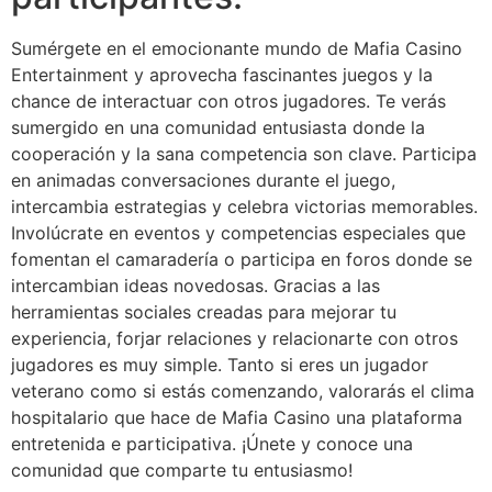
Sumérgete en el emocionante mundo de Mafia Casino
Entertainment y aprovecha fascinantes juegos y la
chance de interactuar con otros jugadores. Te verás
sumergido en una comunidad entusiasta donde la
cooperación y la sana competencia son clave. Participa
en animadas conversaciones durante el juego,
intercambia estrategias y celebra victorias memorables.
Involúcrate en eventos y competencias especiales que
fomentan el camaradería o participa en foros donde se
intercambian ideas novedosas. Gracias a las
herramientas sociales creadas para mejorar tu
experiencia, forjar relaciones y relacionarte con otros
jugadores es muy simple. Tanto si eres un jugador
veterano como si estás comenzando, valorarás el clima
hospitalario que hace de Mafia Casino una plataforma
entretenida e participativa. ¡Únete y conoce una
comunidad que comparte tu entusiasmo!