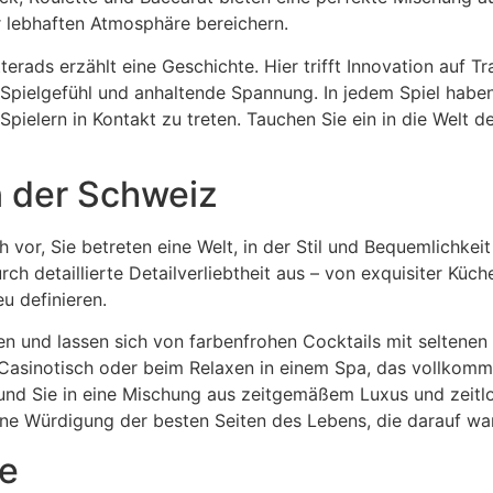
er lebhaften Atmosphäre bereichern.
rads erzählt eine Geschichte. Hier trifft Innovation auf Tr
 Spielgefühl und anhaltende Spannung. In jedem Spiel haben 
pielern in Kontakt zu treten. Tauchen Sie ein in die Welt de
n der Schweiz
ch vor, Sie betreten eine Welt, in der Stil und Bequemlichkei
h detaillierte Detailverliebtheit aus – von exquisiter Küch
u definieren.
n und lassen sich von farbenfrohen Cocktails mit seltenen
Casinotisch oder beim Relaxen in einem Spa, das vollkomme
n und Sie in eine Mischung aus zeitgemäßem Luxus und zeitlo
 eine Würdigung der besten Seiten des Lebens, die darauf w
ge