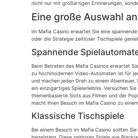
nicht nur mit großartigen Erinnerungen, son
Eine große Auswahl an
Im Mafia Casino erwartet Sie eine spannende
oder die Strategie zeitloser Tischspiele geni
Spannende Spielautomat
Beim Betreten des Mafia Casinos erwartet Sie
zu hochmodernen Video-Automaten ist für je
und machen jeden Dreh zu einem Abenteuer. 
ein einzigartiges Spielerlebnis. Versuchen Si
themenbasierte Slots aus Filmen und der Popk
macht Ihren Besuch im Mafia Casino zu einem
Klassische Tischspiele
Bei einem Besuch im Mafia Casino sollten Sie 
begeistern. Diese zeitlosen Spiele wie Black