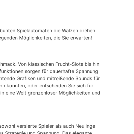
n bunten Spielautomaten die Walzen drehen
regenden Möglichkeiten, die Sie erwarten!
hmack. Von klassischen Frucht-Slots bis hin
funktionen sorgen für dauerhafte Spannung
htende Grafiken und mitreißende Sounds für
ern könnten, oder entscheiden Sie sich für
 in eine Welt grenzenloser Möglichkeiten und
 sowohl versierte Spieler als auch Neulinge
aus Strategie und Spannung. Das elegante