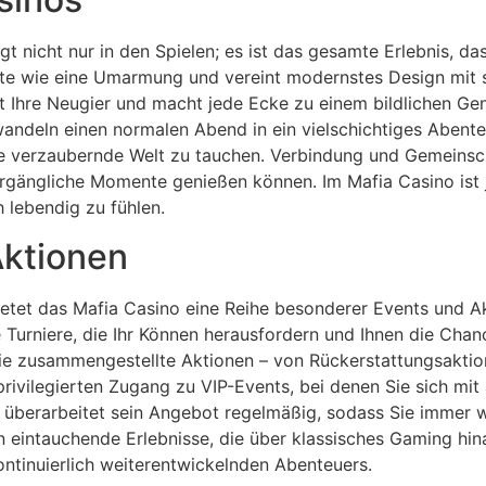
t nicht nur in den Spielen; es ist das gesamte Erlebnis, da
e wie eine Umarmung und vereint modernstes Design mit 
 Ihre Neugier und macht jede Ecke zu einem bildlichen Gen
andeln einen normalen Abend in ein vielschichtiges Abenteue
ese verzaubernde Welt zu tauchen. Verbindung und Gemeinsc
ergängliche Momente genießen können. Im Mafia Casino ist 
 lebendig zu fühlen.
Aktionen
tet das Mafia Casino eine Reihe besonderer Events und Ak
Turniere, die Ihr Können herausfordern und Ihnen die Chan
ie zusammengestellte Aktionen – von Rückerstattungsaktione
privilegierten Zugang zu VIP-Events, bei denen Sie sich m
überarbeitet sein Angebot regelmäßig, sodass Sie immer 
in eintauchende Erlebnisse, die über klassisches Gaming hi
kontinuierlich weiterentwickelnden Abenteuers.