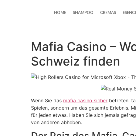
HOME
SHAMPOO
CREMAS
ESENC
Mafia Casino – Wo
Schweiz finden
Wenn Sie das
mafia casino sicher
betreten, ta
Spielen, sondern um das gesamte Erlebnis. 
für jeden etwas. Haben Sie sich jemals gefra
von anderen abheben.
Der Reiz des Mafia-Ca