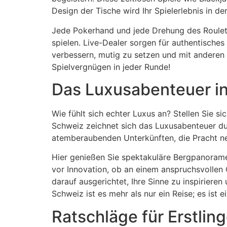
Design der Tische wird Ihr Spielerlebnis in d
Jede Pokerhand und jede Drehung des Roulette
spielen. Live-Dealer sorgen für authentisches
verbessern, mutig zu setzen und mit anderen S
Spielvergnügen in jeder Runde!
Das Luxusabenteuer i
Wie fühlt sich echter Luxus an? Stellen Sie si
Schweiz zeichnet sich das Luxusabenteuer durc
atemberaubenden Unterkünften, die Pracht ne
Hier genießen Sie spektakuläre Bergpanorame
vor Innovation, ob an einem anspruchsvollen 
darauf ausgerichtet, Ihre Sinne zu inspiriere
Schweiz ist es mehr als nur ein Reise; es ist
Ratschläge für Erstlin