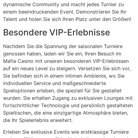
dynamische Community und macht jedes Turnier zu
einem beeindruckenden Event. Demonstrieren Sie Ihr
Talent und holen Sie sich Ihren Platz unter den Größen!
Besondere VIP-Erlebnisse
Nachdem Sie die Spannung der saisonalen Turniere
genossen haben, laden wir Sie ein, Ihren Besuch im
Mafia Casino mit unseren besonderen VIP-Erlebnissen
auf ein neues Level zu steigern. Versetzen Sie sich vor,
Sie befinden sich in einem intimen Ambiente, wo Sie
individuellen Service und maßgeschneiderte
Spieloptionen erleben, die speziell für Sie gestaltet
wurden. Sie erhalten Zugang zu exklusiven Lounges mit
fortschrittlicher Technologie und persönlich gestalteten
Spieltischen, die eine einzigartige Atmosphäre bieten,
die Ihr Spielerlebnis erweitert.
Erleben Sie exklusive Events wie erstklassige Turniere