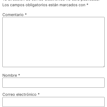
Los campos obligatorios están marcados con
*
Comentario
*
Nombre
*
Correo electrónico
*