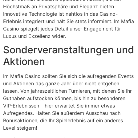
Höchstmaß an Privatsphäre und Eleganz bieten.
Innovative Technologie ist nahtlos in das Casino-
Erlebnis integriert und hält Sie stets informiert. Im Mafia
Casino spiegelt jedes Detail unser Engagement für
Luxus und Exzellenz wider.
Sonderveranstaltungen und
Aktionen
Im Mafia Casino sollten Sie sich die aufregenden Events
und Aktionen das ganze Jahr über nicht entgehen
lassen. Von jahreszeitlichen Turnieren, mit denen Sie Ihr
Guthaben aufstocken können, bis hin zu besonderen
VIP-Erlebnissen – hier erwartet Sie immer etwas
Aufregendes. Halten Sie außerdem Ausschau nach
Bonusaktionen, die Ihr Spielerlebnis auf ein anderes
Level steigern!