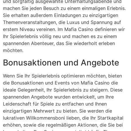
und sorgfältig ausgewählte Unterhaltungsabende und
machen Sie jeden Besuch zu einem einmaligen Erlebnis.
Sie erhalten außerdem Einladungen zu einzigartigen
Themenveranstaltungen, die Luxus und Spannung auf
erstem Niveau vereinen. Im Mafia Casino definieren wir
Ihr Spielerlebnis völlig neu und machen es zu einem
spannenden Abenteuer, das Sie wiederholt erleben
möchten.
Bonusaktionen und Angebote
Wenn Sie Ihr Spielerlebnis optimieren möchten, bieten
die Bonusaktionen und Events von Mafia Casino die
ideale Gelegenheit, Ihr Spielerlebnis zu steigern. Diese
spannenden Angebote wurden entwickelt, um Ihre
Leidenschaft für Spiele zu entfachen und Ihnen
einzigartigen Mehrwert zu bieten. Sie werden die
lukrativen Willkommensboni lieben, die Ihr Startkapital
erhöhen, sowie die regelmäßigen Aktionen, die Sie bei