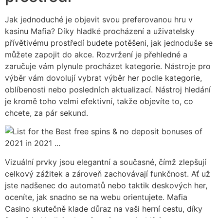
Jak jednoduché je objevit svou preferovanou hru v
kasinu Mafia? Díky hladké procházení a uživatelsky
přívětivému prostředí budete potěšeni, jak jednoduše se
můžete zapojit do akce. Rozvržení je přehledné a
zaručuje vám plynule procházet kategorie. Nástroje pro
výběr vám dovolují vybrat výběr her podle kategorie,
oblíbenosti nebo posledních aktualizací. Nástroj hledání
je kromě toho velmi efektivní, takže objevíte to, co
chcete, za pár sekund.
Vizuální prvky jsou elegantní a současné, čímž zlepšují
celkový zážitek a zároveň zachovávají funkčnost. Ať už
jste nadšenec do automatů nebo taktik deskových her,
oceníte, jak snadno se na webu orientujete. Mafia
Casino skutečně klade důraz na vaši herní cestu, díky