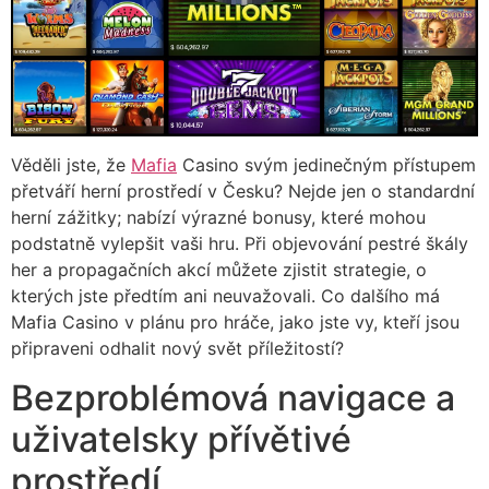
Věděli jste, že
Mafia
Casino svým jedinečným přístupem
přetváří herní prostředí v Česku? Nejde jen o standardní
herní zážitky; nabízí výrazné bonusy, které mohou
podstatně vylepšit vaši hru. Při objevování pestré škály
her a propagačních akcí můžete zjistit strategie, o
kterých jste předtím ani neuvažovali. Co dalšího má
Mafia Casino v plánu pro hráče, jako jste vy, kteří jsou
připraveni odhalit nový svět příležitostí?
Bezproblémová navigace a
uživatelsky přívětivé
prostředí