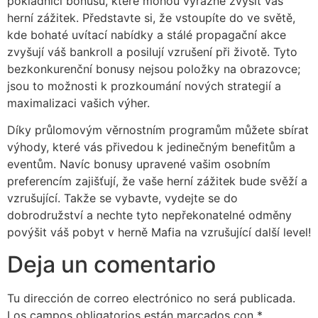
pokladnici bonusů, které mohou výrazně zvýšit váš
herní zážitek. Představte si, že vstoupíte do ve světě,
kde bohaté uvítací nabídky a stálé propagační akce
zvyšují váš bankroll a posilují vzrušení při životě. Tyto
bezkonkurenční bonusy nejsou položky na obrazovce;
jsou to možnosti k prozkoumání nových strategií a
maximalizaci vašich výher.
Díky průlomovým věrnostním programům můžete sbírat
výhody, které vás přivedou k jedinečným benefitům a
eventům. Navíc bonusy upravené vašim osobním
preferencím zajišťují, že vaše herní zážitek bude svěží a
vzrušující. Takže se vybavte, vydejte se do
dobrodružství a nechte tyto nepřekonatelné odměny
povýšit váš pobyt v herně Mafia na vzrušující další level!
Deja un comentario
Tu dirección de correo electrónico no será publicada.
Los campos obligatorios están marcados con
*