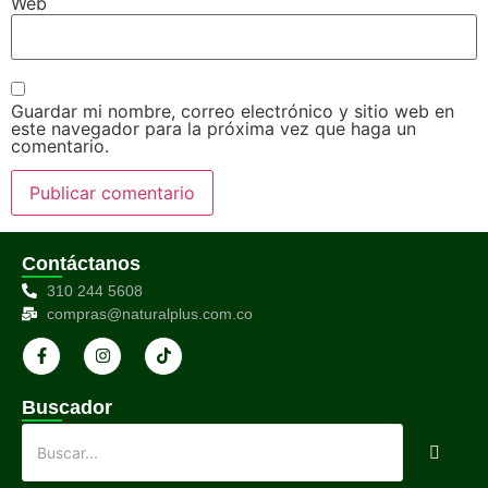
Web
Guardar mi nombre, correo electrónico y sitio web en
este navegador para la próxima vez que haga un
comentario.
Contáctanos
310 244 5608
compras@naturalplus.com.co
Buscador