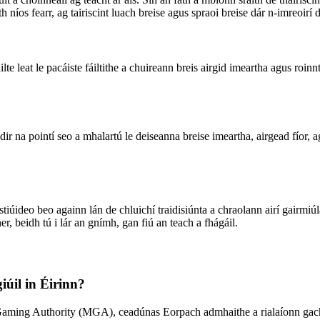
níos fearr, ag tairiscint luach breise agus spraoi breise dár n-imreoirí dí
leat le pacáiste fáiltithe a chuireann breis airgid imeartha agus roinnt sa
éidir na pointí seo a mhalartú le deiseanna breise imeartha, airgead fíor,
iúideo beo againn lán de chluichí traidisiúnta a chraolann airí gairmiúl
, beidh tú i lár an gnímh, gan fiú an teach a fhágáil.
iúil in Éirinn?
ming Authority (MGA), ceadúnas Eorpach admhaithe a rialaíonn gach gné