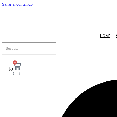
Saltar al contenido
HOME
0
$
0
Cart