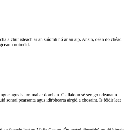
cha a chur isteach ar an suíomh nó ar an aip. Ansin, déan do chéad
i gceann noiméid.
ingne agus is urramaí ar domhan. Ciallaíonn sé seo go ndéanann
d sonraí pearsanta agus idirbhearta airgid a chosaint. Is féidir leat
scintí ag fanacht leat ag Mafia Casino. Ón gcéad dhearbhú go dtí bónais