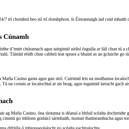
l 24/7 trí chomhrá beo nó trí ríomhphost. Is Éireannaigh iad cuid mhaith 
us Cúnamh
írithe d’imirt chúramach agus tairgimid uirlisí éagsúla ar fáil chun tú a
alú. Táimid réidh chun cabhrú leat spraoi a bhaint as an gcluiche go slá
afia Casino gasta agus gan stró. Cuirimid leis na modhanna íocaíochta i
Tá na costais ar íocaíochtaí ar ais beag, agus tugaimid iarracht gach aisch
hach
ir ag Mafia Casino, óna slotanna is déanaí a bhfuil scéalta dochreidte g
ag cinntiú go mbíonn grafaicí sármhaith, tiontair thaitneamhacha agus to
nna difriúla ó mhiotaseolaíocht go scéalta eachtraíochta.