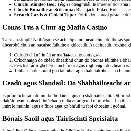
Cluichí Stiúideo Beo:
Téigh i dteagmháil le imreoirí fíor-ama 
Cluichí Bunaithe ar Scileanna:
Blackjack, Poker, Ruleta – per
Scratch Cards & Cluichí Tapa:
Foirfe don spraoi gasta le de
Conas Tús a Chur ag Mafia Casino
Tá sé an-simplí! Ní thógann sé ach cúpla nóiméad chun do thuras spra
dhearbhú chun an pacáiste fáiltithe a ghlacadh. Ar deireadh, roghnaigh 
Cuir do chlárú in áit ar mafiaa-casino.com/ga-ie.
Críochnaigh do chéad dhearbhú chun do bhonas fáiltithe a bhail
Féach ar ár roghchlár cluichí mór agus roghnaigh do cheann is fe
Tabhair faoin spraoi go ciallmhar agus bain tairbhe as na buann
Ceadú agus Slándáil: Do Shábháilteacht ar
Is príomhchúram dúinn do fholláine agus do shábháilteacht. Oibrímid
rialtóir neamhspleách iniúchadh rialta ar ár gcuid oibríochtaí. Ina thea
imirt le muinín, agus a fhios agat go bhfuil tú faoi chosaint i gcónaí.
Bónais Saoil agus Tairiscintí Speisialta
Is breá linn fáilte a chur romhat le fáiltiú mór! Agus taitníonn sé linn