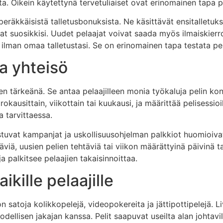
a. Oikein käytettynä tervetuliaiset ovat erinomainen tapa 
äkkäisistä talletusbonuksista. Ne käsittävät ensitalletuksesi
at suosikkisi. Uudet pelaajat voivat saada myös ilmaiskierro
a ilman omaa talletustasi. Se on erinomainen tapa testata pe
a yhteisö
 tärkeänä. Se antaa pelaajilleen monia työkaluja pelin kont
rokausittain, viikottain tai kuukausi, ja määrittää pelisessi
a tarvittaessa.
Toistuvat kampanjat ja uskollisuusohjelman palkkiot huomioiv
äviä, uusien pelien tehtäviä tai viikon määrättyinä päivinä t
 palkitsee pelaajien takaisinnoittaa.
ikille pelaajille
n satoja kolikkopelejä, videopokereita ja jättipottipelejä. Li
todellisen jakajan kanssa. Pelit saapuvat useilta alan johtavi