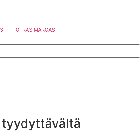
S
OTRAS MARCAS
 tyydyttävältä