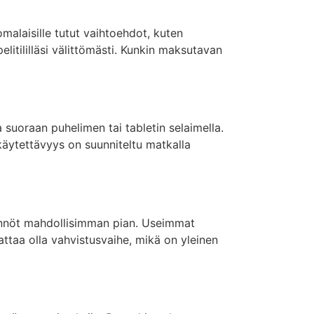
malaisille tutut vaihtoehdot, kuten
elitililläsi välittömästi. Kunkin maksutavan
a suoraan puhelimen tai tabletin selaimella.
käytettävyys on suunniteltu matkalla
yynnöt mahdollisimman pian. Useimmat
attaa olla vahvistusvaihe, mikä on yleinen