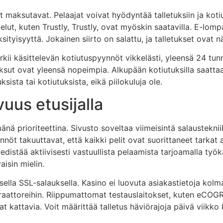
 maksutavat. Pelaajat voivat hyödyntää talletuksiin ja koti
ut, kuten Trustly, Trustly, ovat myöskin saatavilla. E-lompak
sityisyyttä. Jokainen siirto on salattu, ja talletukset ovat näht
kii käsittelevän kotiutuspyynnöt vikkelästi, yleensä 24 tunni
ut ovat yleensä nopeimpia. Alkupään kotiutuksilla saattaa o
ksista tai kotiutuksista, eikä piilokuluja ole.
vuus etusijalla
nä prioriteettina. Sivusto soveltaa viimeisintä salaustekni
nöt takuuttavat, että kaikki pelit ovat suorittaneet tarkat au
istää aktiivisesti vastuullista pelaamista tarjoamalla työka
isin mielin.
sella SSL-salauksella. Kasino ei luovuta asiakastietoja kolma
neraattoreihin. Riippumattomat testauslaitokset, kuten eCOG
t kattavia. Voit määrittää talletus häviörajoja päivä viikko