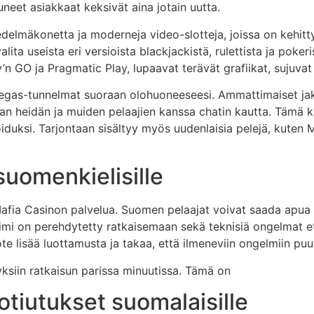
tuneet asiakkaat keksivät aina jotain uutta.
edelmäkonetta ja moderneja video-slotteja, joissa on kehittyne
ita useista eri versioista blackjackistä, rulettista ja pokeri
y’n GO ja Pragmatic Play, lupaavat terävät grafiikat, sujuvat 
Vegas-tunnelmat suoraan olohuoneeseesi. Ammattimaiset jaka
an heidän ja muiden pelaajien kanssa chatin kautta. Tämä k
duksi. Tarjontaan sisältyy myös uudenlaisia pelejä, kuten 
uomenkielisille
ia Casinon palvelua. Suomen pelaajat voivat saada apua oma
iimi on perehdytetty ratkaisemaan sekä teknisiä ongelmat ett
ote lisää luottamusta ja takaa, että ilmeneviin ongelmiin puu
yksiin ratkaisun parissa minuutissa. Tämä on
tiutukset suomalaisille