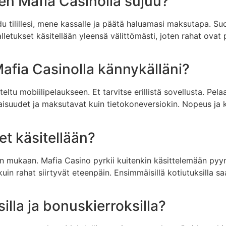
en Mafia Casinolla sujuu?
u tilillesi, mene kassalle ja päätä haluamasi maksutapa. Suo
lletukset käsitellään yleensä välittömästi, joten rahat ovat p
afia Casinolla kännykälläni?
eltu mobiilipelaukseen. Et tarvitse erillistä sovellusta. Pela
inaisuudet ja maksutavat kuin tietokoneversiokin. Nopeus ja 
et käsitellään?
van mukaan. Mafia Casino pyrkii kuitenkin käsittelemään p
uin rahat siirtyvät eteenpäin. Ensimmäisillä kotiutuksilla sa
illa ja bonuskierroksilla?