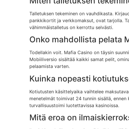
Miten talletuksen tekemin
Talletuksen tekeminen on vauhdikasta. Kirjaud
pankkikortit ja verkkomaksut, ovat tarjolla. Ta
vähimmäistalletus on kerrottu selvästi.
Onko mahdollista pelata M
Todellakin voit. Mafia Casino on täysin suunnit
Mobiiliversio sisältää kaikki samat pelit, om
pelaamista varten.
Kuinka nopeasti kotiutuks
Kotiutusten käsittelyaika vaihtelee maksuta
menetelmät toimivat 24 tunnin sisällä, ennen k
turvallisuustoimi luotettavissa kasinoissa.
Mitä eroa on ilmaiskierroks