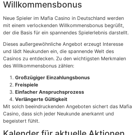
Willkommensbonus
Neue Spieler im Mafia Casino in Deutschland werden
mit einem verlockenden Willkommensbonus begrüßt,
der die Basis für ein spannendes Spielerlebnis darstellt.
Dieses außergewöhnliche Angebot erzeugt Interesse
und lädt Neukunden ein, die spannende Welt des
Casinos zu entdecken. Zu den wichtigsten Merkmalen
des Willkommensbonus zählen:
Großzügiger Einzahlungsbonus
Freispiele
Einfacher Anspruchsprozess
Verlängerte Gültigkeit
Mit solch beeindruckenden Angeboten sichert das Mafia
Casino, dass sich jeder Neukunde anerkannt und
begeistert fühlt.
Kalender für aktuelle Aktionen