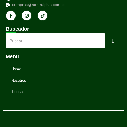
compras@naturalplus.com.co
Buscador
Menu
Home
Nosotros
Tiendas