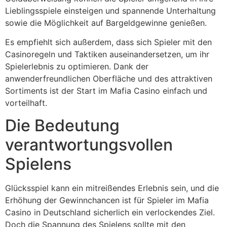
Lieblingsspiele einsteigen und spannende Unterhaltung
sowie die Möglichkeit auf Bargeldgewinne genießen.
Es empfiehlt sich außerdem, dass sich Spieler mit den
Casinoregeln und Taktiken auseinandersetzen, um ihr
Spielerlebnis zu optimieren. Dank der
anwenderfreundlichen Oberfläche und des attraktiven
Sortiments ist der Start im Mafia Casino einfach und
vorteilhaft.
Die Bedeutung
verantwortungsvollen
Spielens
Glücksspiel kann ein mitreißendes Erlebnis sein, und die
Erhöhung der Gewinnchancen ist für Spieler im Mafia
Casino in Deutschland sicherlich ein verlockendes Ziel.
Doch die Spannung des Spielens sollte mit den