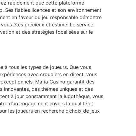
rrez rapidement que cette plateforme
up. Ses fiables licences et son environnement
uement en faveur du jeu responsable démontre
: vous êtes précieux et estimé. Le service
vation et des stratégies focalisées sur le
e à tous les types de joueurs. Que vous
expériences avec croupiers en direct, vous
 exceptionnels, Mafia Casino garantit des
és innovantes, des thèmes uniques et des
ettent à jour constamment la ludothèque, vous
tre d’un engagement envers la qualité et
our les joueurs en recherche d’choix de jeux