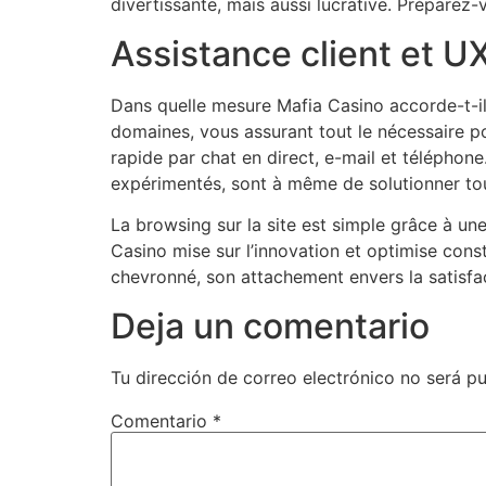
divertissante, mais aussi lucrative. Préparez
Assistance client et U
Dans quelle mesure Mafia Casino accorde-t-il 
domaines, vous assurant tout le nécessaire po
rapide par chat en direct, e-mail et téléphone
expérimentés, sont à même de solutionner tous
La browsing sur la site est simple grâce à une
Casino mise sur l’innovation et optimise con
chevronné, son attachement envers la satisfac
Deja un comentario
Tu dirección de correo electrónico no será pu
Comentario
*