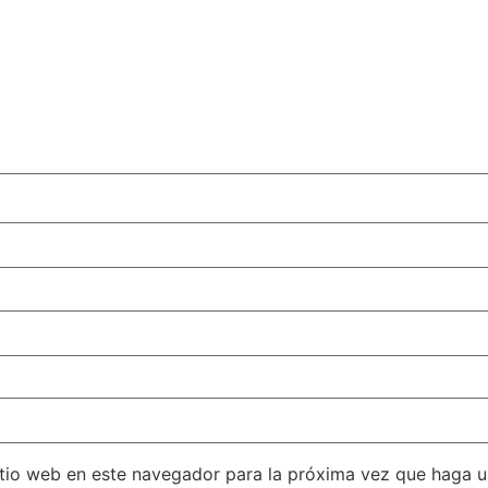
itio web en este navegador para la próxima vez que haga 