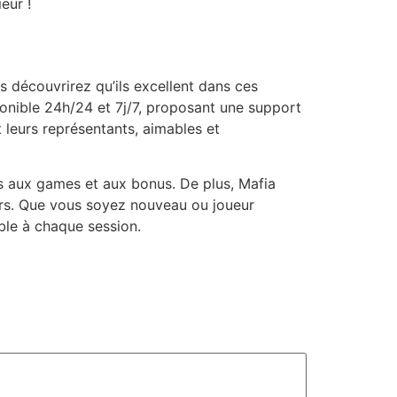
eur !
s découvrirez qu’ils excellent dans ces
ponible 24h/24 et 7j/7, proposant une support
t leurs représentants, aimables et
cès aux games et aux bonus. De plus, Mafia
urs. Que vous soyez nouveau ou joueur
ble à chaque session.