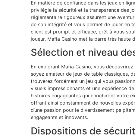
En matière de confiance dans les jeux en lig
privilégie la sécurité et la transparence des 
réglementaire rigoureux assurent une aventure
de son intégrité et vous permet de jouer en to
client est prompt et efficace, prêt à vous sou
joueur, Mafia Casino met la barre très haute d
Sélection et niveau de
En explorant Mafia Casino, vous découvrirez 
soyez amateur de jeux de table classiques, de
trouverez forcément un jeu qui vous passionn
visuels impressionnants et une expérience de
histoires engageantes qui enrichiront votre e
offrant ainsi constamment de nouvelles expér
d’une passion pour le divertissement palpitan
engageants et innovants.
Dispositions de sécurit