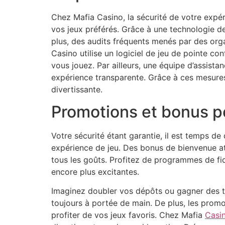
Chez Mafia Casino, la sécurité de votre expé
vos jeux préférés. Grâce à une technologie de
plus, des audits fréquents menés par des org
Casino utilise un logiciel de jeu de pointe co
vous jouez. Par ailleurs, une équipe d’assist
expérience transparente. Grâce à ces mesures
divertissante.
Promotions et bonus po
Votre sécurité étant garantie, il est temps 
expérience de jeu. Des bonus de bienvenue at
tous les goûts. Profitez de programmes de fi
encore plus excitantes.
Imaginez doubler vos dépôts ou gagner des to
toujours à portée de main. De plus, les promo
profiter de vos jeux favoris. Chez Mafia
Casi