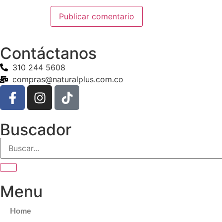
Contáctanos
310 244 5608
compras@naturalplus.com.co
Buscador
Menu
Home