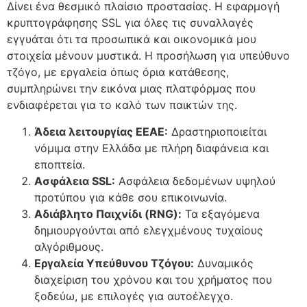
Δίνει ένα θεσμικό πλαίσιο προστασίας. Η εφαρμογή
κρυπτογράφησης SSL για όλες τις συναλλαγές
εγγυάται ότι τα προσωπικά και οικονομικά μου
στοιχεία μένουν μυστικά. Η προσήλωση για υπεύθυνο
τζόγο, με εργαλεία όπως όρια κατάθεσης,
συμπληρώνει την εικόνα μιας πλατφόρμας που
ενδιαφέρεται για το καλό των παικτών της.
Άδεια λειτουργίας ΕΕΑΕ:
Δραστηριοποιείται
νόμιμα στην Ελλάδα με πλήρη διαφάνεια και
εποπτεία.
Ασφάλεια SSL:
Ασφάλεια δεδομένων υψηλού
προτύπου για κάθε σου επικοινωνία.
Αδιάβλητο Παιχνίδι (RNG):
Τα εξαγόμενα
δημιουργούνται από ελεγχμένους τυχαίους
αλγόριθμους.
Εργαλεία Υπεύθυνου Τζόγου:
Δυναμικός
διαχείριση του χρόνου και του χρήματος που
ξοδεύω, με επιλογές για αυτοέλεγχο.