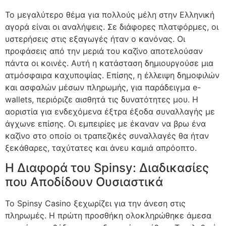
Το μεγαλύτερο θέμα για πολλούς μέλη στην Ελληνική
αγορά είναι οι αναλήψεις. Σε διάφορες πλατφόρμες, οι
υστερήσεις στις εξαγωγές ήταν ο κανόνας. Οι
προφάσεις από την μεριά του καζίνο αποτελούσαν
πάντα οι κοινές. Αυτή η κατάσταση δημιουργούσε μια
ατμόσφαιρα καχυποψίας. Επίσης, η έλλειψη δημοφιλών
και ασφαλών μέσων πληρωμής, για παράδειγμα e-
wallets, περιόριζε αισθητά τις δυνατότητες μου. Η
αοριστία για ενδεχόμενα έξτρα έξοδα συναλλαγής με
άγχωνε επίσης. Οι εμπειρίες με έκαναν να βρω ένα
καζίνο στο οποίο οι τραπεζικές συναλλαγές θα ήταν
ξεκάθαρες, ταχύτατες και άνευ καμιά απρόοπτο.
Η Διαφορά του Spinsy: Διαδικασίες
που Αποδίδουν Ουσιαστικά
Το Spinsy Casino ξεχωρίζει για την άνεση στις
πληρωμές. Η πρώτη προσθήκη ολοκληρώθηκε άμεσα