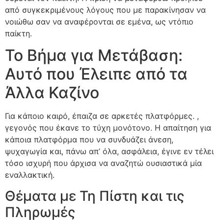
από συγκεκριμένους λόγους που με παρακίνησαν να
νοιώθω σαν να αναφέρονται σε εμένα, ως ντόπιο
παίκτη.
Το Βήμα για Μετάβαση:
Αυτό που Έλειπε από τα
Άλλα Καζίνο
Για κάποιο καιρό, έπαιζα σε αρκετές πλατφόρμες. ,
γεγονός που έκανε το τύχη μονότονο. Η απαίτηση για
κάποια πλατφόρμα που να συνδυάζει άνεση,
ψυχαγωγία και, πάνω απ’ όλα, ασφάλεια, έγινε εν τέλει
τόσο ισχυρή που άρχισα να αναζητώ ουσιαστικά μία
εναλλακτική.
Θέματα με Τη Πίστη και τις
Πληρωμές