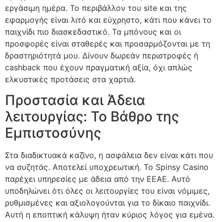
εργάσιμη ημέρα. Το περιβάλλον του site και της
εφαρμογής είναι λιτό και εύχρηστο, κάτι που κάνει το
παιχνίδι πιο διασκεδαστικό. Τα μπόνους και οι
προσφορές είναι σταθερές και προσαρμόζονται με τη
δραστηριότητά μου. Δίνουν δωρεάν περιστροφές ή
cashback που έχουν πραγματική αξία, όχι απλώς
ελκυστικές προτάσεις στα χαρτιά.
Προστασία και Άδεια
λειτουργίας: Το Βάθρο της
Εμπιστοσύνης
Στα διαδικτυακά καζίνο, η ασφάλεια δεν είναι κάτι που
να συζητάς. Αποτελεί υποχρεωτική. Το Spinsy Casino
παρέχει υπηρεσίες με άδεια από την ΕΕΑΕ. Αυτό
υποδηλώνει ότι όλες οι λειτουργίες του είναι νόμιμες,
ρυθμισμένες και αξιολογούνται για το δίκαιο παιχνίδι.
Αυτή η εποπτική κάλυψη ήταν κύριος λόγος για εμένα.