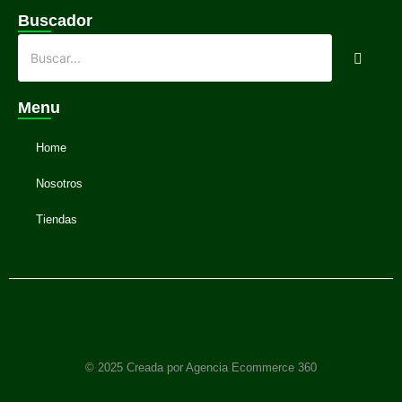
Buscador
Menu
Home
Nosotros
Tiendas
© 2025 Creada por Agencia Ecommerce 360