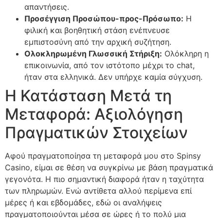
απαντήσεις.
Προσέγγιση Προσώπου-προς-Πρόσωπο:
Η
φιλική και βοηθητική στάση ενέπνευσε
εμπιστοσύνη από την αρχική συζήτηση.
Ολοκληρωμένη Γλωσσική Στήριξη:
Ολόκληρη η
επικοινωνία, από τον ιστότοπο μέχρι το chat,
ήταν στα ελληνικά. Δεν υπήρχε καμία σύγχυση.
Η Κατάσταση Μετά τη
Μεταφορά: Αξιολόγηση
Πραγματικών Στοιχείων
Αφού πραγματοποίησα τη μεταφορά μου στο Spinsy
Casino, είμαι σε θέση να συγκρίνω με βάση πραγματικά
γεγονότα. Η πιο σημαντική διαφορά ήταν η ταχύτητα
των πληρωμών. Ενώ αντίθετα αλλού περίμενα επί
μέρες ή και εβδομάδες, εδώ οι αναλήψεις
πραγματοποιούνται μέσα σε ώρες ή το πολύ μια