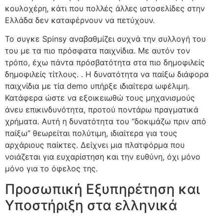
κουλοχέρη, κάτι που πολλές άλλες ιστοσελίδες στην
Ελλάδα δεν καταφέρνουν να πετύχουν.
Το συγκε Spinsy αναβαθμίζει συχνά την συλλογή του
του με τα πιο πρόσφατα παιχνίδια. Με αυτόν τον
τρόπο, έχω πάντα πρόσβατότητα στα πιο δημοφιλείς
δημοφιλείς τίτλους. . Η δυνατότητα να παίξω διάφορα
παιχνίδια με τία demo υπήρξε ιδιαίτερα ωφέλιμη.
Κατάφερα ώστε να εξοικειωθώ τους μηχανισμούς
άνευ επικινδυνότητα, προτού ποντάρω πραγματικά
χρήματα. Αυτή η δυνατότητα του “δοκιμάζω πριν από
παίξω” θεωρείται πολύτιμη, ιδιαίτερα για τους
αρχάριους παίκτες. Δείχνει μια πλατφόρμα που
νοιάζεται για ευχαρίστηση και την ευθύνη, όχι μόνο
μόνο για το όφελος της.
Προσωπική Εξυπηρέτηση και
Υποστήριξη στα ελληνικά