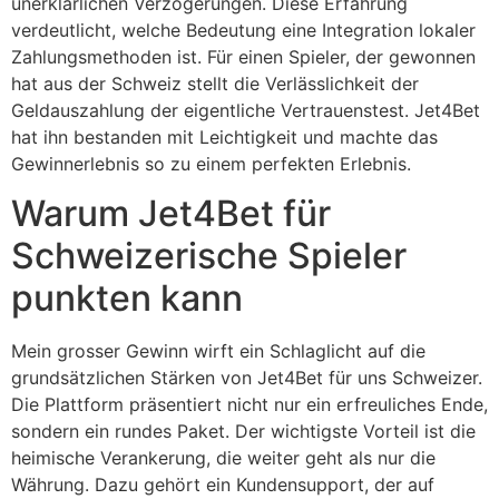
unerklärlichen Verzögerungen. Diese Erfahrung
verdeutlicht, welche Bedeutung eine Integration lokaler
Zahlungsmethoden ist. Für einen Spieler, der gewonnen
hat aus der Schweiz stellt die Verlässlichkeit der
Geldauszahlung der eigentliche Vertrauenstest. Jet4Bet
hat ihn bestanden mit Leichtigkeit und machte das
Gewinnerlebnis so zu einem perfekten Erlebnis.
Warum Jet4Bet für
Schweizerische Spieler
punkten kann
Mein grosser Gewinn wirft ein Schlaglicht auf die
grundsätzlichen Stärken von Jet4Bet für uns Schweizer.
Die Plattform präsentiert nicht nur ein erfreuliches Ende,
sondern ein rundes Paket. Der wichtigste Vorteil ist die
heimische Verankerung, die weiter geht als nur die
Währung. Dazu gehört ein Kundensupport, der auf