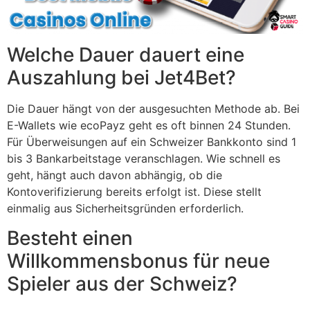
Welche Dauer dauert eine
Auszahlung bei Jet4Bet?
Die Dauer hängt von der ausgesuchten Methode ab. Bei
E-Wallets wie ecoPayz geht es oft binnen 24 Stunden.
Für Überweisungen auf ein Schweizer Bankkonto sind 1
bis 3 Bankarbeitstage veranschlagen. Wie schnell es
geht, hängt auch davon abhängig, ob die
Kontoverifizierung bereits erfolgt ist. Diese stellt
einmalig aus Sicherheitsgründen erforderlich.
Besteht einen
Willkommensbonus für neue
Spieler aus der Schweiz?