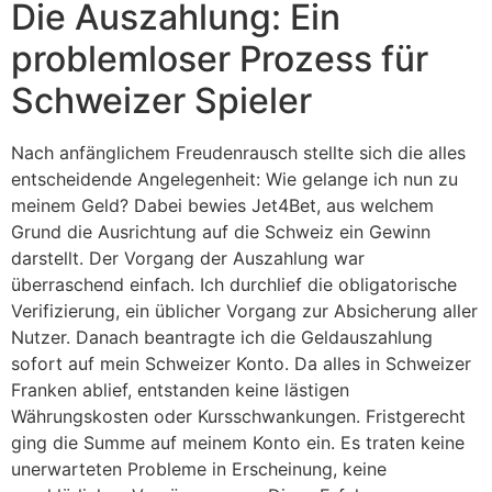
Die Auszahlung: Ein
problemloser Prozess für
Schweizer Spieler
Nach anfänglichem Freudenrausch stellte sich die alles
entscheidende Angelegenheit: Wie gelange ich nun zu
meinem Geld? Dabei bewies Jet4Bet, aus welchem
Grund die Ausrichtung auf die Schweiz ein Gewinn
darstellt. Der Vorgang der Auszahlung war
überraschend einfach. Ich durchlief die obligatorische
Verifizierung, ein üblicher Vorgang zur Absicherung aller
Nutzer. Danach beantragte ich die Geldauszahlung
sofort auf mein Schweizer Konto. Da alles in Schweizer
Franken ablief, entstanden keine lästigen
Währungskosten oder Kursschwankungen. Fristgerecht
ging die Summe auf meinem Konto ein. Es traten keine
unerwarteten Probleme in Erscheinung, keine