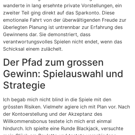
wanderte in lang ersehnte private Vorstellungen, ein
zweiter Teil ging direkt auf das Sparkonto. Diese
emotionale Fahrt von der überwältigenden Freude zur
überlegten Planung ist untrennbar zur Erfahrung des
Gewinnens dar. Sie demonstriert, dass
verantwortungsvolles Spielen nicht endet, wenn das
Schicksal einem zulächelt.
Der Pfad zum grossen
Gewinn: Spielauswahl und
Strategie
Ich begab mich nicht blind in die Spiele mit den
grössten Risiken. Vielmehr agiere ich mit Plan vor. Nach
der Kontoerstellung und der Akzeptanz des
Willkommensbonus testete ich mich erst einmal
hindurch. Ich spielte eine Runde Blackjack, versuchte