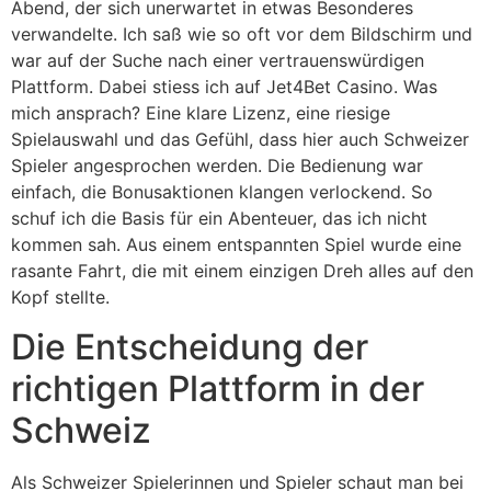
Abend, der sich unerwartet in etwas Besonderes
verwandelte. Ich saß wie so oft vor dem Bildschirm und
war auf der Suche nach einer vertrauenswürdigen
Plattform. Dabei stiess ich auf Jet4Bet Casino. Was
mich ansprach? Eine klare Lizenz, eine riesige
Spielauswahl und das Gefühl, dass hier auch Schweizer
Spieler angesprochen werden. Die Bedienung war
einfach, die Bonusaktionen klangen verlockend. So
schuf ich die Basis für ein Abenteuer, das ich nicht
kommen sah. Aus einem entspannten Spiel wurde eine
rasante Fahrt, die mit einem einzigen Dreh alles auf den
Kopf stellte.
Die Entscheidung der
richtigen Plattform in der
Schweiz
Als Schweizer Spielerinnen und Spieler schaut man bei