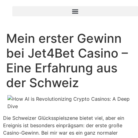
Mein erster Gewinn
bei Jet4Bet Casino –
Eine Erfahrung aus
der Schweiz
Die Schweizer Glücksspielszene bietet viel, aber ein
Ereignis ist besonders einprägsam: der erste große
Casino-Gewinn. Bei mir war es ein ganz normaler