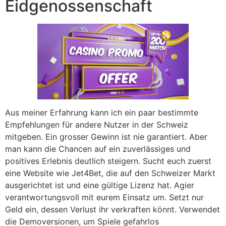
Eidgenossenschaft
Aus meiner Erfahrung kann ich ein paar bestimmte
Empfehlungen für andere Nutzer in der Schweiz
mitgeben. Ein grosser Gewinn ist nie garantiert. Aber
man kann die Chancen auf ein zuverlässiges und
positives Erlebnis deutlich steigern. Sucht euch zuerst
eine Website wie Jet4Bet, die auf den Schweizer Markt
ausgerichtet ist und eine gültige Lizenz hat. Agier
verantwortungsvoll mit eurem Einsatz um. Setzt nur
Geld ein, dessen Verlust ihr verkraften könnt. Verwendet
die Demoversionen, um Spiele gefahrlos