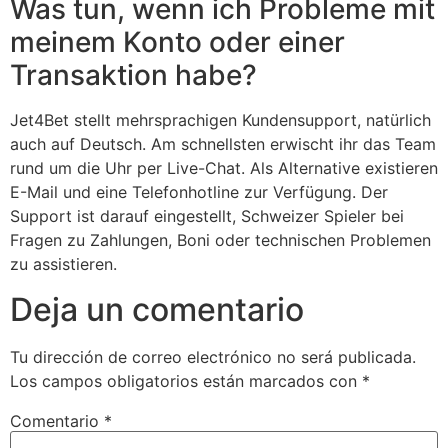
Was tun, wenn ich Probleme mit
meinem Konto oder einer
Transaktion habe?
Jet4Bet stellt mehrsprachigen Kundensupport, natürlich
auch auf Deutsch. Am schnellsten erwischt ihr das Team
rund um die Uhr per Live-Chat. Als Alternative existieren
E-Mail und eine Telefonhotline zur Verfügung. Der
Support ist darauf eingestellt, Schweizer Spieler bei
Fragen zu Zahlungen, Boni oder technischen Problemen
zu assistieren.
Deja un comentario
Tu dirección de correo electrónico no será publicada.
Los campos obligatorios están marcados con
*
Comentario
*