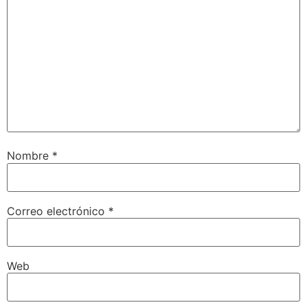
Nombre
*
Correo electrónico
*
Web