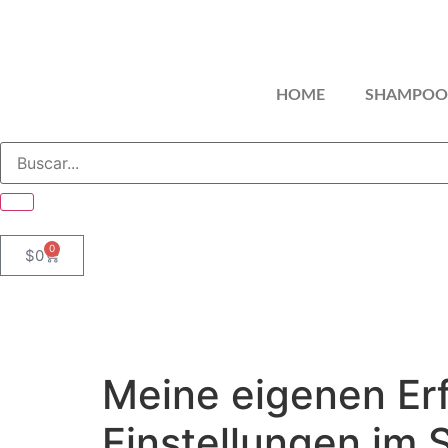
HOME
SHAMPOO
0
$
0
Meine eigenen Er
Einstellungen im 