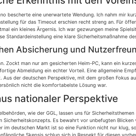
che Erkenntnis mit den Vorein
no bescherte eine unerwartete Wendung. Ich nahm mir kurz
tellung für das Timeout erschien recht streng an. Für öffe
mal ein kleines Ärgernis. Ich war gezwungen meine Spielsi
ese Standardeinstellung eine klare Sicherheitsmaßnahme des
hen Absicherung und Nutzerfreun
an. Zockt man nur am gesicherten Heim-PC, kann ein kurze
fortige Abmeldung ein echter Vorteil. Eine allgemeine Empf
tz. Aus der deutschen Perspektive, mit dem großen Fokus au
ersönlich nicht die komfortabelste Lösung war.
us nationaler Perspektive
lbehörden, wie der GGL, lassen uns für Sicherheitsthemen 
n Sicherheitskonzepts. Es bewahrt vor unbefugten Blicken v
r im deutschen Markt ist so eine Funktion nicht nur klug, 
nfängliche Skepsis schlug sich in Respekt für diesen vorb