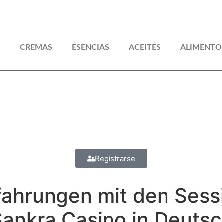
CREMAS
ESENCIAS
ACEITES
ALIMENTO
Registrarse
fahrungen mit den Sess
Sankra Casino in Deuts