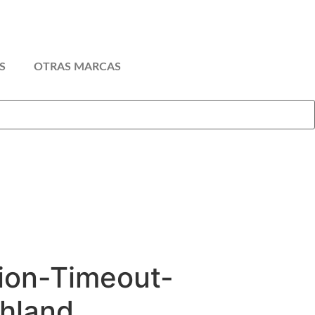
S
OTRAS MARCAS
ion-Timeout-
chland