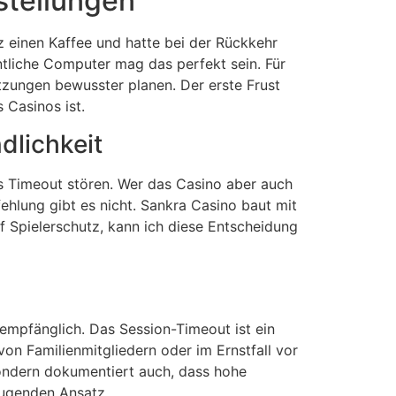
stellungen
 einen Kaffee und hatte bei der Rückkehr
ntliche Computer mag das perfekt sein. Für
tzungen bewusster planen. Der erste Frust
 Casinos ist.
dlichkeit
s Timeout stören. Wer das Casino aber auch
ehlung gibt es nicht. Sankra Casino baut mit
f Spielerschutz, kann ich diese Entscheidung
empfänglich. Das Session-Timeout ist ein
on Familienmitgliedern oder im Ernstfall vor
sondern dokumentiert auch, dass hohe
eugenden Ansatz.