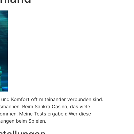
t und Komfort oft miteinander verbunden sind.
ausmachen. Beim Sankra Casino, das viele
nommen. Meine Tests ergaben: Wer diese
chungen beim Spielen.