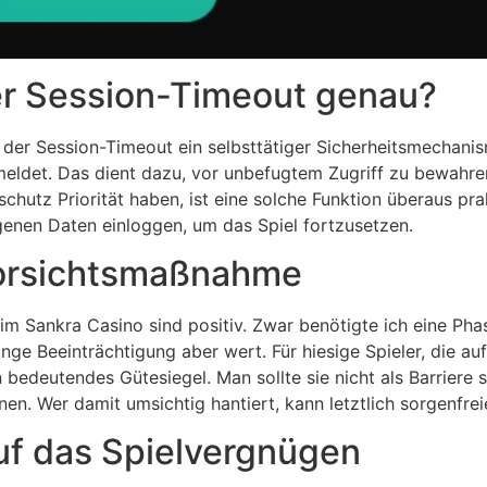
er Session-Timeout genau?
der Session-Timeout ein selbsttätiger Sicherheitsmechanism
eldet. Das dient dazu, vor unbefugtem Zugriff zu bewahre
hutz Priorität haben, ist eine solche Funktion überaus prak
genen Daten einloggen, um das Spiel fortzusetzen.
 Vorsichtsmaßnahme
 Sankra Casino sind positiv. Zwar benötigte ich eine Phas
inge Beeinträchtigung aber wert. Für hiesige Spieler, die au
n bedeutendes Gütesiegel. Man sollte sie nicht als Barriere
en. Wer damit umsichtig hantiert, kann letztlich sorgenfrei
uf das Spielvergnügen