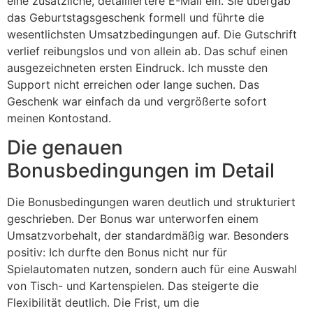
eine zusätzliche, detailliertere E-Mail ein. Sie übergab
das Geburtstagsgeschenk formell und führte die
wesentlichsten Umsatzbedingungen auf. Die Gutschrift
verlief reibungslos und von allein ab. Das schuf einen
ausgezeichneten ersten Eindruck. Ich musste den
Support nicht erreichen oder lange suchen. Das
Geschenk war einfach da und vergrößerte sofort
meinen Kontostand.
Die genauen
Bonusbedingungen im Detail
Die Bonusbedingungen waren deutlich und strukturiert
geschrieben. Der Bonus war unterworfen einem
Umsatzvorbehalt, der standardmäßig war. Besonders
positiv: Ich durfte den Bonus nicht nur für
Spielautomaten nutzen, sondern auch für eine Auswahl
von Tisch- und Kartenspielen. Das steigerte die
Flexibilität deutlich. Die Frist, um die