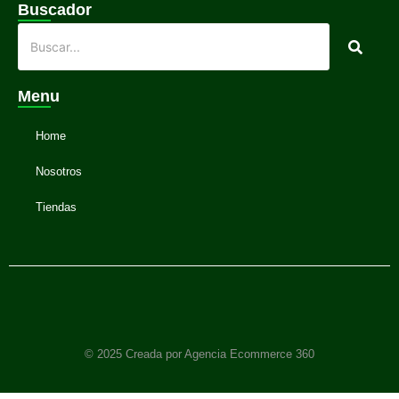
Buscador
Menu
Home
Nosotros
Tiendas
© 2025 Creada por Agencia Ecommerce 360