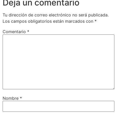
Deja un comentario
Tu dirección de correo electrónico no será publicada.
Los campos obligatorios están marcados con
*
Comentario
*
Nombre
*