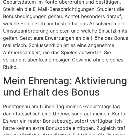
Geburtsdatum im Konto überprüfen und bestätigen.
Stellt ein die E-Mail-Benachrichtigungen. Studiert die
Bonusbedingungen genau. Achtet besonders darauf,
welche Spiele sich am besten für das Absolvieren der
Umsatzanforderung anbieten und welche Einsatzlimits
gelten. Setzt eure Erwartungen an die Höhe des Bonus
realistisch. Schlussendlich ist es eine angenehme
Aufmerksamkeit, die das Spielen aufwertet. Sie
verspricht aber keine riesigen Gewinne ohne eigenes
Risiko.
Mein Ehrentag: Aktivierung
und Erhalt des Bonus
Punktgenau am frühen Tag meines Geburtstags lag
dann tatsächlich eine Überweisung auf meinem Konto.
Es war ein fester Bonusbetrag, sofort verfügbar. Ich
hatte keinen extra Bonuscode eintippen. Zugleich traf