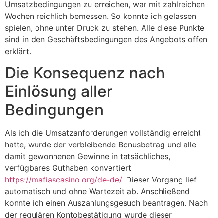
Umsatzbedingungen zu erreichen, war mit zahlreichen
Wochen reichlich bemessen. So konnte ich gelassen
spielen, ohne unter Druck zu stehen. Alle diese Punkte
sind in den Geschäftsbedingungen des Angebots offen
erklärt.
Die Konsequenz nach
Einlösung aller
Bedingungen
Als ich die Umsatzanforderungen vollständig erreicht
hatte, wurde der verbleibende Bonusbetrag und alle
damit gewonnenen Gewinne in tatsächliches,
verfügbares Guthaben konvertiert
https://mafiascasino.org/de-de/
. Dieser Vorgang lief
automatisch und ohne Wartezeit ab. Anschließend
konnte ich einen Auszahlungsgesuch beantragen. Nach
der regulären Kontobestätigung wurde dieser