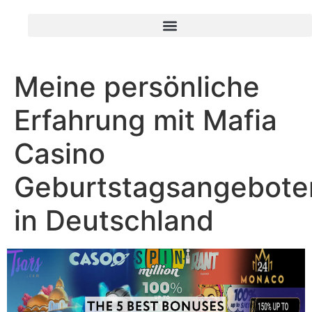
Meine persönliche
Erfahrung mit Mafia
Casino
Geburtstagsangebote
in Deutschland