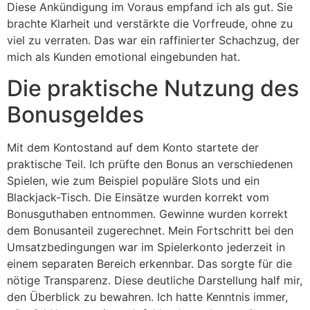
Diese Ankündigung im Voraus empfand ich als gut. Sie
brachte Klarheit und verstärkte die Vorfreude, ohne zu
viel zu verraten. Das war ein raffinierter Schachzug, der
mich als Kunden emotional eingebunden hat.
Die praktische Nutzung des
Bonusgeldes
Mit dem Kontostand auf dem Konto startete der
praktische Teil. Ich prüfte den Bonus an verschiedenen
Spielen, wie zum Beispiel populäre Slots und ein
Blackjack-Tisch. Die Einsätze wurden korrekt vom
Bonusguthaben entnommen. Gewinne wurden korrekt
dem Bonusanteil zugerechnet. Mein Fortschritt bei den
Umsatzbedingungen war im Spielerkonto jederzeit in
einem separaten Bereich erkennbar. Das sorgte für die
nötige Transparenz. Diese deutliche Darstellung half mir,
den Überblick zu bewahren. Ich hatte Kenntnis immer,