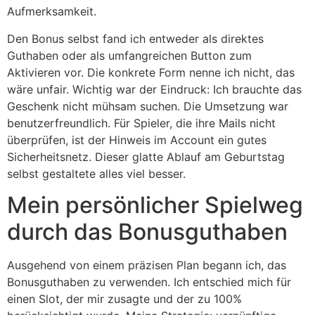
Aufmerksamkeit.
Den Bonus selbst fand ich entweder als direktes
Guthaben oder als umfangreichen Button zum
Aktivieren vor. Die konkrete Form nenne ich nicht, das
wäre unfair. Wichtig war der Eindruck: Ich brauchte das
Geschenk nicht mühsam suchen. Die Umsetzung war
benutzerfreundlich. Für Spieler, die ihre Mails nicht
überprüfen, ist der Hinweis im Account ein gutes
Sicherheitsnetz. Dieser glatte Ablauf am Geburtstag
selbst gestaltete alles viel besser.
Mein persönlicher Spielweg
durch das Bonusguthaben
Ausgehend von einem präzisen Plan begann ich, das
Bonusguthaben zu verwenden. Ich entschied mich für
einen Slot, der mir zusagte und der zu 100%