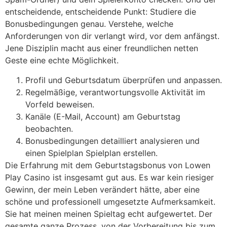
entscheidende, entscheidende Punkt: Studiere die
Bonusbedingungen genau. Verstehe, welche
Anforderungen von dir verlangt wird, vor dem anfängst.
Jene Disziplin macht aus einer freundlichen netten
Geste eine echte Möglichkeit.
Profil und Geburtsdatum überprüfen und anpassen.
Regelmäßige, verantwortungsvolle Aktivität im
Vorfeld beweisen.
Kanäle (E-Mail, Account) am Geburtstag
beobachten.
Bonusbedingungen detailliert analysieren und
einen Spielplan Spielplan erstellen.
Die Erfahrung mit dem Geburtstagsbonus von Lowen
Play Casino ist insgesamt gut aus. Es war kein riesiger
Gewinn, der mein Leben verändert hätte, aber eine
schöne und professionell umgesetzte Aufmerksamkeit.
Sie hat meinen meinen Spieltag echt aufgewertet. Der
gesamte ganze Prozess, von der Vorbereitung bis zum