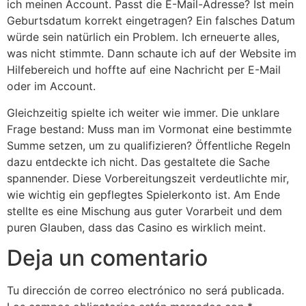
ich meinen Account. Passt die E-Mail-Adresse? Ist mein
Geburtsdatum korrekt eingetragen? Ein falsches Datum
würde sein natürlich ein Problem. Ich erneuerte alles,
was nicht stimmte. Dann schaute ich auf der Website im
Hilfebereich und hoffte auf eine Nachricht per E-Mail
oder im Account.
Gleichzeitig spielte ich weiter wie immer. Die unklare
Frage bestand: Muss man im Vormonat eine bestimmte
Summe setzen, um zu qualifizieren? Öffentliche Regeln
dazu entdeckte ich nicht. Das gestaltete die Sache
spannender. Diese Vorbereitungszeit verdeutlichte mir,
wie wichtig ein gepflegtes Spielerkonto ist. Am Ende
stellte es eine Mischung aus guter Vorarbeit und dem
puren Glauben, dass das Casino es wirklich meint.
Deja un comentario
Tu dirección de correo electrónico no será publicada.