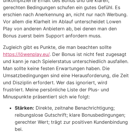
unkomplizierte Erhalt des Bonus und die klaren,
gerechten Bedingungen schufen ein gutes Gefühl. Es
erschien nach Anerkennung an, nicht nur nach Werbung.
Vor allem die Klarheit im Ablauf unterscheidet Lowen
Play von anderen Anbietern ab, bei denen man den
Bonus zuerst beim Support anfordern muss.
Zugleich gibt es Punkte, die man beachten sollte
https://löwenplay.eu/
. Der Bonus ist nicht fest zugesagt
und kann je nach Spielerstatus unterschiedlich ausfallen.
Man sollte keine festen Erwartungen haben. Die
Umsatzbedingungen sind eine Herausforderung, die Zeit
und Disziplin erfordert. Wer das ignoriert, wird
frustriert. Meine persönliche Liste der Plus- und
Minuspunkte präsentiert sich wie folgt:
Stärken:
Direkte, zeitnahe Benachrichtigung;
reibungslose Gutschrift; klare Bonusbedingungen;
gerechter Wert; trägt zur positiven Kundenbindung
bei.