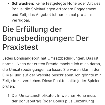
Schwächen:
Keine festgelegte Höhe oder Art des
Bonus; die Spielauflagen erfordern Engagement
und Zeit; das Angebot ist nur einmal pro Jahr
verfügbar.
Die Erfüllung der
Bonusbedingungen: Der
Praxistest
Jedes Bonusangebot hat Umsatzbedingungen. Das ist
normal. Nach der ersten Freude machte ich mich daran,
die Umsatzbedingungen zu lesen. Sie waren klar in der
E-Mail und auf der Website beschrieben. Ich gönnte mir
Zeit, sie zu verstehen. Diese Punkte sollte jeder Spieler
prüfen:
Der Umsatzmultiplikator: In welcher Höhe muss
der Bonusbetrag (oder Bonus plus Einzahlung)