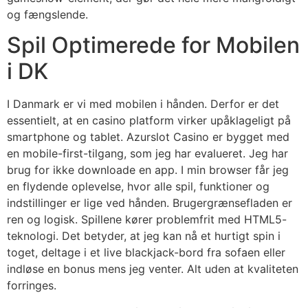
og fængslende.
Spil Optimerede for Mobilen
i DK
I Danmark er vi med mobilen i hånden. Derfor er det
essentielt, at en casino platform virker upåklageligt på
smartphone og tablet. Azurslot Casino er bygget med
en mobile-first-tilgang, som jeg har evalueret. Jeg har
brug for ikke downloade en app. I min browser får jeg
en flydende oplevelse, hvor alle spil, funktioner og
indstillinger er lige ved hånden. Brugergrænsefladen er
ren og logisk. Spillene kører problemfrit med HTML5-
teknologi. Det betyder, at jeg kan nå et hurtigt spin i
toget, deltage i et live blackjack-bord fra sofaen eller
indløse en bonus mens jeg venter. Alt uden at kvaliteten
forringes.