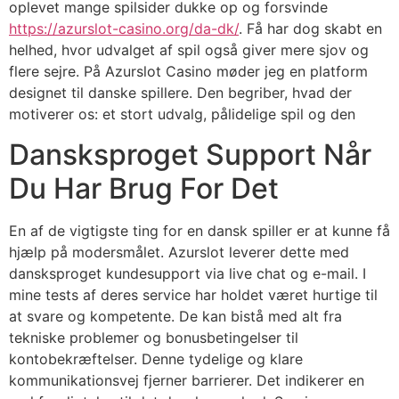
oplevet mange spilsider dukke op og forsvinde
https://azurslot-casino.org/da-dk/
. Få har dog skabt en
helhed, hvor udvalget af spil også giver mere sjov og
flere sejre. På Azurslot Casino møder jeg en platform
designet til danske spillere. Den begriber, hvad der
motiverer os: et stort udvalg, pålidelige spil og den
Dansksproget Support Når
Du Har Brug For Det
En af de vigtigste ting for en dansk spiller er at kunne få
hjælp på modersmålet. Azurslot leverer dette med
dansksproget kundesupport via live chat og e-mail. I
mine tests af deres service har holdet været hurtige til
at svare og kompetente. De kan bistå med alt fra
tekniske problemer og bonusbetingelser til
kontobekræftelser. Denne tydelige og klare
kommunikationsvej fjerner barrierer. Det indikerer en