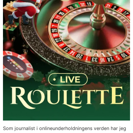
Som journalist i onlineunderholdningens verden har jeg