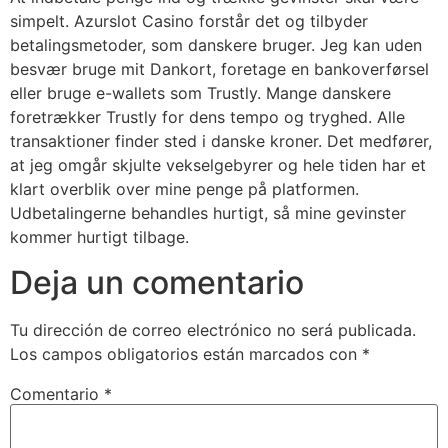
simpelt. Azurslot Casino forstår det og tilbyder
betalingsmetoder, som danskere bruger. Jeg kan uden
besvær bruge mit Dankort, foretage en bankoverførsel
eller bruge e-wallets som Trustly. Mange danskere
foretrækker Trustly for dens tempo og tryghed. Alle
transaktioner finder sted i danske kroner. Det medfører,
at jeg omgår skjulte vekselgebyrer og hele tiden har et
klart overblik over mine penge på platformen.
Udbetalingerne behandles hurtigt, så mine gevinster
kommer hurtigt tilbage.
Deja un comentario
Tu dirección de correo electrónico no será publicada.
Los campos obligatorios están marcados con
*
Comentario
*