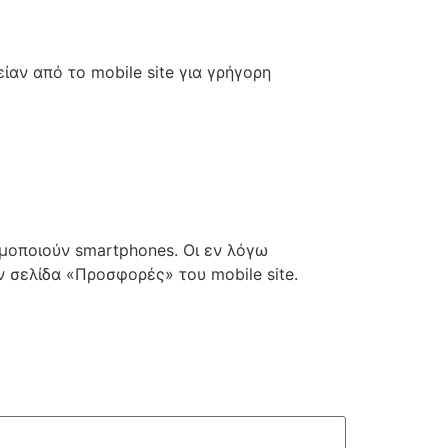
ίαν από το mobile site για γρήγορη
μοποιούν smartphones. Οι εν λόγω
 σελίδα «Προσφορές» του mobile site.