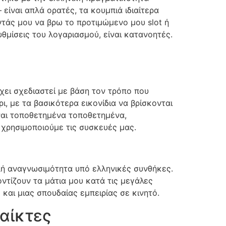
– είναι απλά ορατές, τα κουμπιά ιδιαίτερα
ντάς μου να βρω το προτιμώμενο μου slot ή
υθμίσεις του λογαριασμού, είναι κατανοητές.
έχει σχεδιαστεί με βάση τον τρόπο που
ι, με τα βασικότερα εικονίδια να βρίσκονται
ίναι τοποθετημένα τοποθετημένα,
 χρησιμοποιούμε τις συσκευές μας.
ηλή αναγνωσιμότητα υπό ελληνικές συνθήκες.
ροντίζουν τα μάτια μου κατά τις μεγάλες
 και μιας σπουδαίας εμπειρίας σε κινητό.
αίκτες