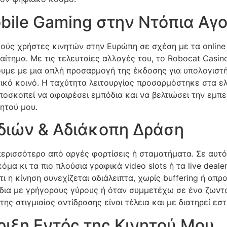
bile Gaming στην Ντόπια Αγ
γούς χρήστες κινητών στην Ευρώπη σε σχέση με τα online 
αίτημα. Με τις τελευταίες αλλαγές του, το Robocat Casin
υμε με μια απλή προσαρμογή της έκδοσης για υπολογιστή
νικό κοινό. Η ταχύτητα λειτουργίας προσαρμόστηκε στα ελ
ποσκοπεί να αφαιρέσει εμπόδια και να βελτιώσει την εμπε
ητού μου.
διών & Αδιάκοπη Δράση
 περισσότερο από αργές φορτίσεις ή σταματήματα. Σε αυτό
μα κι τα πιο πλούσια γραφικά video slots ή τα live deale
 η κίνηση συνεχίζεται αδιάλειπτα, χωρίς buffering ή απρο
ίδια με γρήγορους γύρους ή όταν συμμετέχω σε ένα ζωντα
της στιγμιαίας αντίδρασης είναι τέλεια και με διατηρεί ε
ιξη Εντός της Κινητού Μου