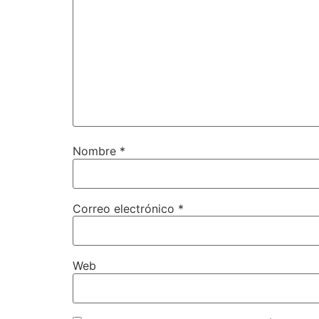
Nombre
*
Correo electrónico
*
Web