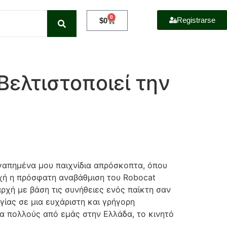
0
Registrarse
$
0
Βελτιστοποιεί την
γαπημένα μου παιχνίδια απρόσκοπτα, όπου
οχή η πρόσφατη αναβάθμιση του Robocat
ρχή με βάση τις συνήθειες ενός παίκτη σαν
ίας σε μια ευχάριστη και γρήγορη
ια πολλούς από εμάς στην Ελλάδα, το κινητό