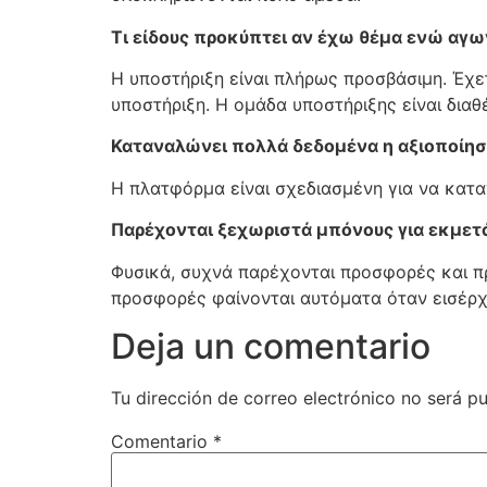
Τι είδους προκύπτει αν έχω θέμα ενώ αγω
Η υποστήριξη είναι πλήρως προσβάσιμη. Έχετ
υποστήριξη. Η ομάδα υποστήριξης είναι διαθ
Καταναλώνει πολλά δεδομένα η αξιοποίηση
Η πλατφόρμα είναι σχεδιασμένη για να κατα
Παρέχονται ξεχωριστά μπόνους για εκμετ
Φυσικά, συχνά παρέχονται προσφορές και π
προσφορές φαίνονται αυτόματα όταν εισέρχε
Deja un comentario
Tu dirección de correo electrónico no será pu
Comentario
*