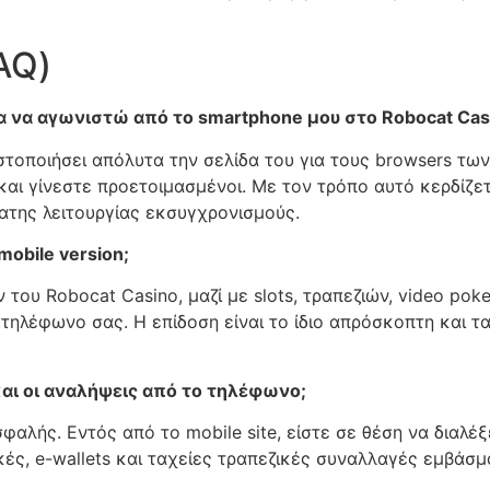
AQ)
 να αγωνιστώ από το smartphone μου στο Robocat Cas
ιστοποιήσει απόλυτα την σελίδα του για τους browsers τω
και γίνεστε προετοιμασμένοι. Με τον τρόπο αυτό κερδίζετ
ατης λειτουργίας εκσυγχρονισμούς.
obile version;
 του Robocat Casino, μαζί με slots, τραπεζιών, video poke
τηλέφωνο σας. Η επίδοση είναι το ίδιο απρόσκοπτη και τα 
και οι αναλήψεις από το τηλέφωνο;
ασφαλής. Εντός από το mobile site, είστε σε θέση να δια
, e-wallets και ταχείες τραπεζικές συναλλαγές εμβάσμα