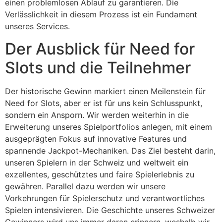
einen problemlosen Ablauf zu garantieren. Die
Verlässlichkeit in diesem Prozess ist ein Fundament
unseres Services.
Der Ausblick für Need for
Slots und die Teilnehmer
Der historische Gewinn markiert einen Meilenstein für
Need for Slots, aber er ist für uns kein Schlusspunkt,
sondern ein Ansporn. Wir werden weiterhin in die
Erweiterung unseres Spielportfolios anlegen, mit einem
ausgeprägten Fokus auf innovative Features und
spannende Jackpot-Mechaniken. Das Ziel besteht darin,
unseren Spielern in der Schweiz und weltweit ein
exzellentes, geschütztes und faire Spielerlebnis zu
gewähren. Parallel dazu werden wir unsere
Vorkehrungen für Spielerschutz und verantwortliches
Spielen intensivieren. Die Geschichte unseres Schweizer
Gewinners wird uns immer daran erinnern, weshalb wir