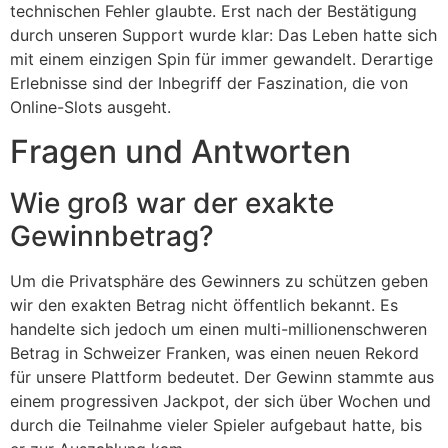
technischen Fehler glaubte. Erst nach der Bestätigung
durch unseren Support wurde klar: Das Leben hatte sich
mit einem einzigen Spin für immer gewandelt. Derartige
Erlebnisse sind der Inbegriff der Faszination, die von
Online-Slots ausgeht.
Fragen und Antworten
Wie groß war der exakte
Gewinnbetrag?
Um die Privatsphäre des Gewinners zu schützen geben
wir den exakten Betrag nicht öffentlich bekannt. Es
handelte sich jedoch um einen multi-millionenschweren
Betrag in Schweizer Franken, was einen neuen Rekord
für unsere Plattform bedeutet. Der Gewinn stammte aus
einem progressiven Jackpot, der sich über Wochen und
durch die Teilnahme vieler Spieler aufgebaut hatte, bis