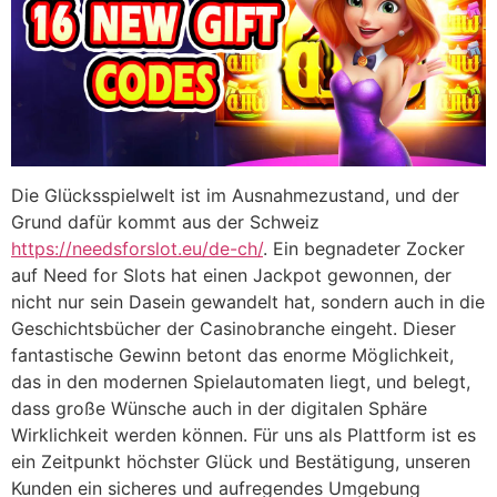
Die Glücksspielwelt ist im Ausnahmezustand, und der
Grund dafür kommt aus der Schweiz
https://needsforslot.eu/de-ch/
. Ein begnadeter Zocker
auf Need for Slots hat einen Jackpot gewonnen, der
nicht nur sein Dasein gewandelt hat, sondern auch in die
Geschichtsbücher der Casinobranche eingeht. Dieser
fantastische Gewinn betont das enorme Möglichkeit,
das in den modernen Spielautomaten liegt, und belegt,
dass große Wünsche auch in der digitalen Sphäre
Wirklichkeit werden können. Für uns als Plattform ist es
ein Zeitpunkt höchster Glück und Bestätigung, unseren
Kunden ein sicheres und aufregendes Umgebung