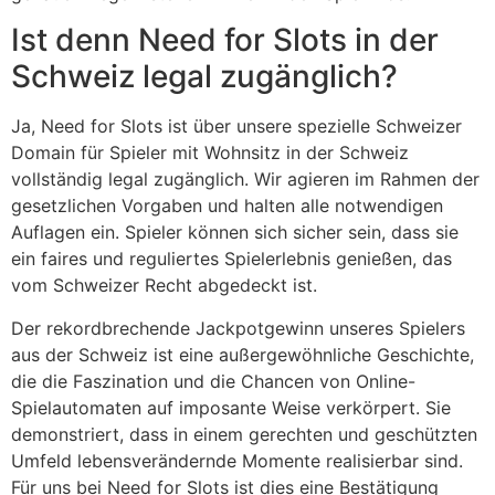
Ist denn Need for Slots in der
Schweiz legal zugänglich?
Ja, Need for Slots ist über unsere spezielle Schweizer
Domain für Spieler mit Wohnsitz in der Schweiz
vollständig legal zugänglich. Wir agieren im Rahmen der
gesetzlichen Vorgaben und halten alle notwendigen
Auflagen ein. Spieler können sich sicher sein, dass sie
ein faires und reguliertes Spielerlebnis genießen, das
vom Schweizer Recht abgedeckt ist.
Der rekordbrechende Jackpotgewinn unseres Spielers
aus der Schweiz ist eine außergewöhnliche Geschichte,
die die Faszination und die Chancen von Online-
Spielautomaten auf imposante Weise verkörpert. Sie
demonstriert, dass in einem gerechten und geschützten
Umfeld lebensverändernde Momente realisierbar sind.
Für uns bei Need for Slots ist dies eine Bestätigung