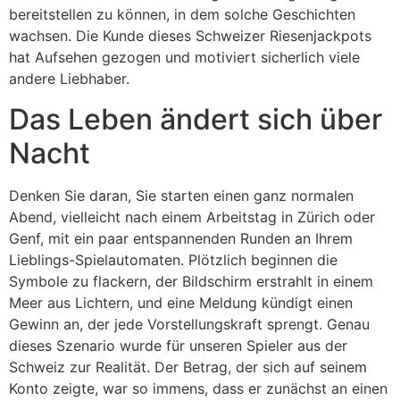
bereitstellen zu können, in dem solche Geschichten
wachsen. Die Kunde dieses Schweizer Riesenjackpots
hat Aufsehen gezogen und motiviert sicherlich viele
andere Liebhaber.
Das Leben ändert sich über
Nacht
Denken Sie daran, Sie starten einen ganz normalen
Abend, vielleicht nach einem Arbeitstag in Zürich oder
Genf, mit ein paar entspannenden Runden an Ihrem
Lieblings-Spielautomaten. Plötzlich beginnen die
Symbole zu flackern, der Bildschirm erstrahlt in einem
Meer aus Lichtern, und eine Meldung kündigt einen
Gewinn an, der jede Vorstellungskraft sprengt. Genau
dieses Szenario wurde für unseren Spieler aus der
Schweiz zur Realität. Der Betrag, der sich auf seinem
Konto zeigte, war so immens, dass er zunächst an einen