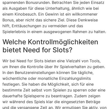
spannenden Bonusrunden. Betrachten Sie jeden Einsatz
als Ausgaben für diese Unterhaltung, ähnlich wie bei
einem Kinobesuch. Ein Gewinn ist ein willkommener
Bonus, aber nicht das sichere Ziel. Diese Denkweise
hilft, Enttäuschungen zu vermeiden und das
Spielerlebnis in einem ausgewogenen Rahmen zu halten.
Welche Kontrollmöglichkeiten
bietet Need for Slots?
Wir bei Need for Slots bieten eine Vielzahl von Tools,
um Ihnen die Kontrolle über Ihr Spielverhalten zu geben.
In den Benutzereinstellungen können Sie tägliche,
wöchentliche oder monatliche Einzahlungslimits
festlegen. Sie haben die Möglichkeit, sich für eine
bestimmte Zeit selbst vom Spielen zu sperren oder eine
dauerhafte Spielsperre zu beantragen. Zudem zeigen
wir während des Spiels klar die eingesetzten Beträge
und die vergangene Zeit an. Wir ermutigen Sie aktiv, von