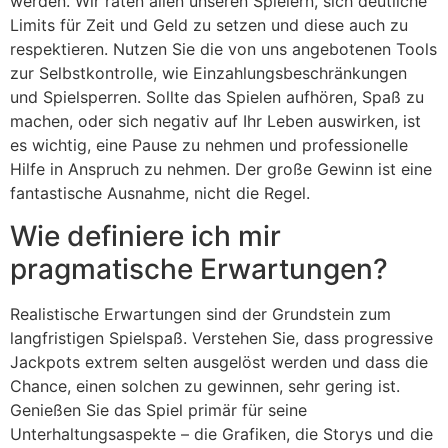
werden. Wir raten allen unseren Spielern, sich deutliche
Limits für Zeit und Geld zu setzen und diese auch zu
respektieren. Nutzen Sie die von uns angebotenen Tools
zur Selbstkontrolle, wie Einzahlungsbeschränkungen
und Spielsperren. Sollte das Spielen aufhören, Spaß zu
machen, oder sich negativ auf Ihr Leben auswirken, ist
es wichtig, eine Pause zu nehmen und professionelle
Hilfe in Anspruch zu nehmen. Der große Gewinn ist eine
fantastische Ausnahme, nicht die Regel.
Wie definiere ich mir
pragmatische Erwartungen?
Realistische Erwartungen sind der Grundstein zum
langfristigen Spielspaß. Verstehen Sie, dass progressive
Jackpots extrem selten ausgelöst werden und dass die
Chance, einen solchen zu gewinnen, sehr gering ist.
Genießen Sie das Spiel primär für seine
Unterhaltungsaspekte – die Grafiken, die Storys und die