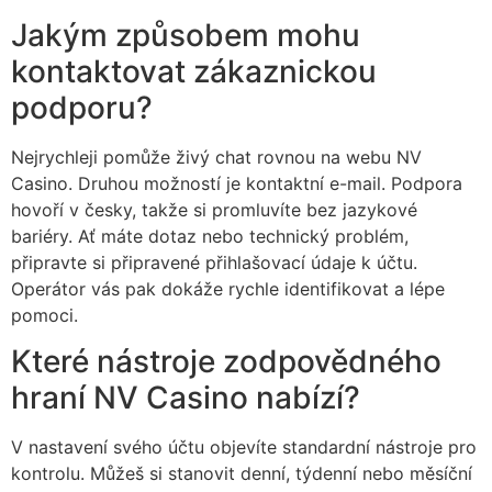
Jakým způsobem mohu
kontaktovat zákaznickou
podporu?
Nejrychleji pomůže živý chat rovnou na webu NV
Casino. Druhou možností je kontaktní e-mail. Podpora
hovoří v česky, takže si promluvíte bez jazykové
bariéry. Ať máte dotaz nebo technický problém,
připravte si připravené přihlašovací údaje k účtu.
Operátor vás pak dokáže rychle identifikovat a lépe
pomoci.
Které nástroje zodpovědného
hraní NV Casino nabízí?
V nastavení svého účtu objevíte standardní nástroje pro
kontrolu. Můžeš si stanovit denní, týdenní nebo měsíční