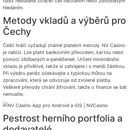
tudíž nebudete ztrácet čas načítáním nebo zdlouhavým
hledáním.
Metody vkladů a výběrů pro
Čechy
Čeští hráči vyžadují známé platební metody. NV Casino
je nabízí. Lze platit bankovním převodem, kartou nebo
pomocí oblíbených e-peněženek. Určení minimálního
vkladu je přívětivé, takže si zahrajete i s menší částkou.
Při výběru peněz očekávejte s typickou lhůtou na
zpracování, která se odvozuje od zvolené platby.
Veškeré převody chrání šifrování, takže o finance se bát
nemusíte.
Pestrost herního portfolia a
dodavatelé