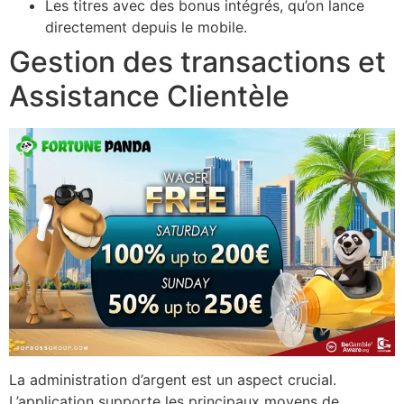
Les titres avec des bonus intégrés, qu’on lance
directement depuis le mobile.
Gestion des transactions et
Assistance Clientèle
La administration d’argent est un aspect crucial.
L’application supporte les principaux moyens de