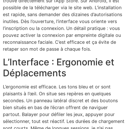
trouve directement sur l’App Store. Sur Android, il est
possible de la télécharger via le site web. L’installation
est rapide, sans demander des dizaines d’autorisations
inutiles. Dès l’ouverture, l’interface vous oriente vers
l’inscription ou la connexion. Un détail pratique : vous
pouvez activer la connexion par empreinte digitale ou
reconnaissance faciale. C’est efficace et ça évite de
retaper son mot de passe à chaque fois.
L’Interface : Ergonomie et
Déplacements
L’ergonomie est efficace. Les tons bleu et or sont
plaisants à l’œil. On situe ses repères en quelques
secondes. Un panneau latéral discret et des boutons
bien situés en bas de l’écran offrent de naviguer
partout. Balayer pour défiler les jeux, appuyer pour
sélectionner, tout est réactif. Les durées de chargement
sont courts. Même de longues sessions, je n’ai pas