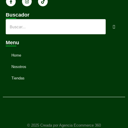
Buscador
Menu
Home
Nosotros
Tiendas
© 2025 Creada por Agencia Ecommerce 360