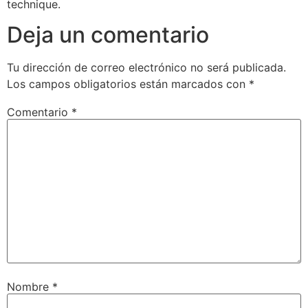
technique.
Deja un comentario
Tu dirección de correo electrónico no será publicada.
Los campos obligatorios están marcados con
*
Comentario
*
Nombre
*