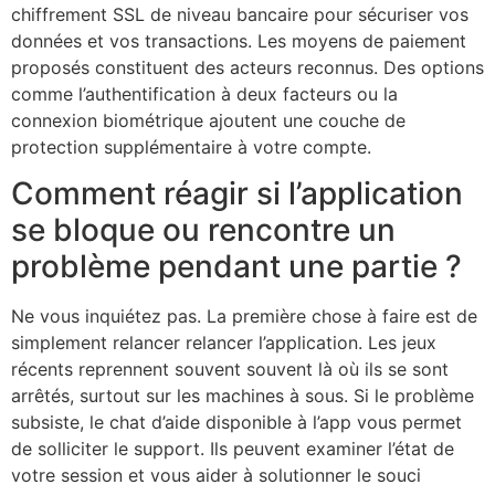
chiffrement SSL de niveau bancaire pour sécuriser vos
données et vos transactions. Les moyens de paiement
proposés constituent des acteurs reconnus. Des options
comme l’authentification à deux facteurs ou la
connexion biométrique ajoutent une couche de
protection supplémentaire à votre compte.
Comment réagir si l’application
se bloque ou rencontre un
problème pendant une partie ?
Ne vous inquiétez pas. La première chose à faire est de
simplement relancer relancer l’application. Les jeux
récents reprennent souvent souvent là où ils se sont
arrêtés, surtout sur les machines à sous. Si le problème
subsiste, le chat d’aide disponible à l’app vous permet
de solliciter le support. Ils peuvent examiner l’état de
votre session et vous aider à solutionner le souci