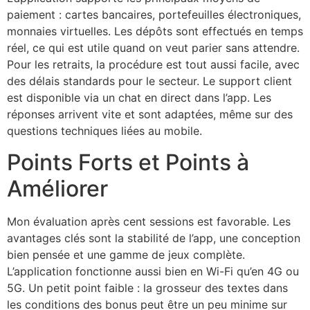
paiement : cartes bancaires, portefeuilles électroniques,
monnaies virtuelles. Les dépôts sont effectués en temps
réel, ce qui est utile quand on veut parier sans attendre.
Pour les retraits, la procédure est tout aussi facile, avec
des délais standards pour le secteur. Le support client
est disponible via un chat en direct dans l’app. Les
réponses arrivent vite et sont adaptées, même sur des
questions techniques liées au mobile.
Points Forts et Points à
Améliorer
Mon évaluation après cent sessions est favorable. Les
avantages clés sont la stabilité de l’app, une conception
bien pensée et une gamme de jeux complète.
L’application fonctionne aussi bien en Wi-Fi qu’en 4G ou
5G. Un petit point faible : la grosseur des textes dans
les conditions des bonus peut être un peu minime sur