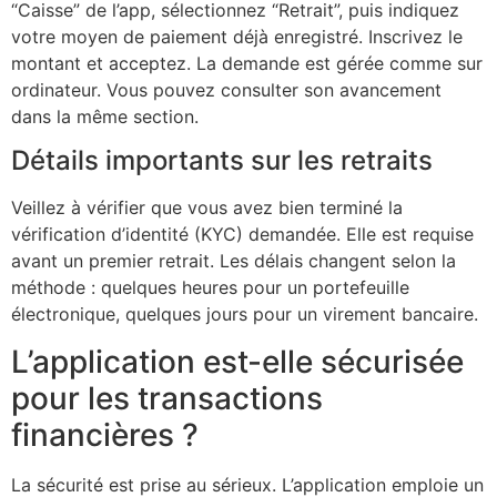
“Caisse” de l’app, sélectionnez “Retrait”, puis indiquez
votre moyen de paiement déjà enregistré. Inscrivez le
montant et acceptez. La demande est gérée comme sur
ordinateur. Vous pouvez consulter son avancement
dans la même section.
Détails importants sur les retraits
Veillez à vérifier que vous avez bien terminé la
vérification d’identité (KYC) demandée. Elle est requise
avant un premier retrait. Les délais changent selon la
méthode : quelques heures pour un portefeuille
électronique, quelques jours pour un virement bancaire.
L’application est-elle sécurisée
pour les transactions
financières ?
La sécurité est prise au sérieux. L’application emploie un