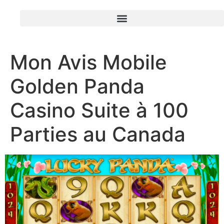
Mon Avis Mobile
Golden Panda
Casino Suite à 100
Parties au Canada