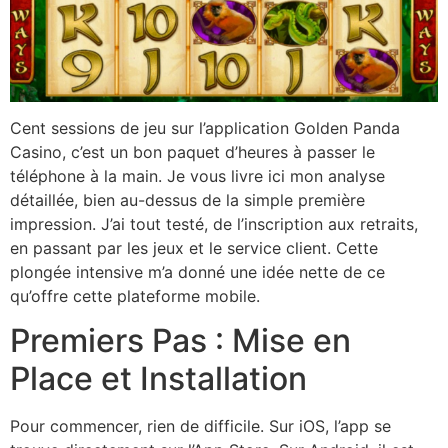
Cent sessions de jeu sur l’application Golden Panda
Casino, c’est un bon paquet d’heures à passer le
téléphone à la main. Je vous livre ici mon analyse
détaillée, bien au-dessus de la simple première
impression. J’ai tout testé, de l’inscription aux retraits,
en passant par les jeux et le service client. Cette
plongée intensive m’a donné une idée nette de ce
qu’offre cette plateforme mobile.
Premiers Pas : Mise en
Place et Installation
Pour commencer, rien de difficile. Sur iOS, l’app se