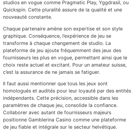
studios en vogue comme Pragmatic Play, Yggdrasil, ou
Quickspin. Cette pluralité assure de la qualité et une
nouveauté constante.
Chaque partenaire amène son expertise et son style
graphique. Conséquence, l’expérience de jeu se
transforme à chaque changement de studio. La
plateforme de jeu ajoute fréquemment des jeux des
fournisseurs les plus en vogue, permettant ainsi que le
choix reste actuel et excitant. Pour un amateur suisse,
c’est la assurance de ne jamais se fatiguer.
Il faut aussi mentionner que tous les jeux sont
homologués et audités pour leur loyauté par des entités
indépendants. Cette précision, accessible dans les
paramètres de chaque jeu, consolide la confiance.
Collaborer avec autant de fournisseurs majeurs
positionne Gamblerina Casino comme une plateforme
de jeu fiable et intégrale sur le secteur helvétique.