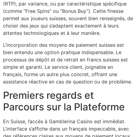
(RTP), par variance, ou par caractéristique spécifique
(comme “Free Spins” ou “Bonus Buy”). Cette finesse
permet aux joueurs suisses, souvent bien renseignés, de
choisir des jeux qui s’adaptent exactement à leurs
attentes technologiques et à leur manière.
L’incorporation des moyens de paiement suisses est
bien entendu une option pratique indispensable. Le
processus de dépôt et de retrait en francs suisses est
simple et garanti. Le service client, joignable en
français, forme un autre plus concret, offrant une
assistance réactive en cas de question ou de problème.
Premiers regards et
Parcours sur la Plateforme
En Suisse, l’accès à Gamblerina Casino est immédiat.
L’interface s’affiche dans un français impeccable, avec
des références claires aux moyens de paiement locaux