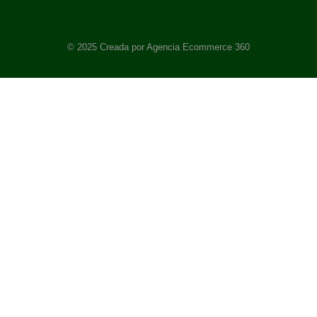
© 2025 Creada por Agencia Ecommerce 360