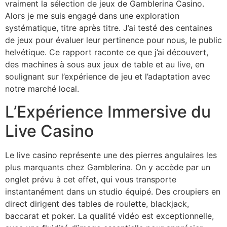
vraiment la sélection de jeux de Gamblerina Casino.
Alors je me suis engagé dans une exploration
systématique, titre après titre. J’ai testé des centaines
de jeux pour évaluer leur pertinence pour nous, le public
helvétique. Ce rapport raconte ce que j’ai découvert,
des machines à sous aux jeux de table et au live, en
soulignant sur l’expérience de jeu et l’adaptation avec
notre marché local.
L’Expérience Immersive du
Live Casino
Le live casino représente une des pierres angulaires les
plus marquants chez Gamblerina. On y accède par un
onglet prévu à cet effet, qui vous transporte
instantanément dans un studio équipé. Des croupiers en
direct dirigent des tables de roulette, blackjack,
baccarat et poker. La qualité vidéo est exceptionnelle,