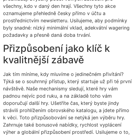
všechny, kdo v daný den hrají. Všechny tyto akce
oznamujeme přehledně česky přímo v účtu a
prostřednictvím newsletteru. Usilujeme, aby podmínky
byly snadné: nízký minimální vklad, adekvátní wagering
požadavky a přesně daná doba trvání.
Přizpůsobení jako klíč k
kvalitnější zábavě
Jak tím míníme, kdy mluvíme o jedinečném přivítání?
Týká se o souhrnný přístup, který startuje už při té první
návštěvě. Naše mechanismy sledují, které hry vám
padnou nejvíc pod ruku, a na základě toho vám
doporučují další hry. Ušetříte čas, který byste jindy
strávili prohlížením obrovského katalogu, a jdete přímo
k věci. Toto přizpůsobování se netýká jen výběru hry.
Zahrnuje také bonusové nabídky, rychlost vyplácení
výher a globální přizpůsobení prostředí. Usilujeme o to,