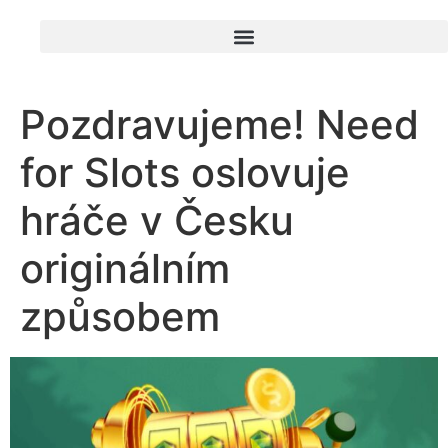
Pozdravujeme! Need
for Slots oslovuje
hráče v Česku
originálním
způsobem