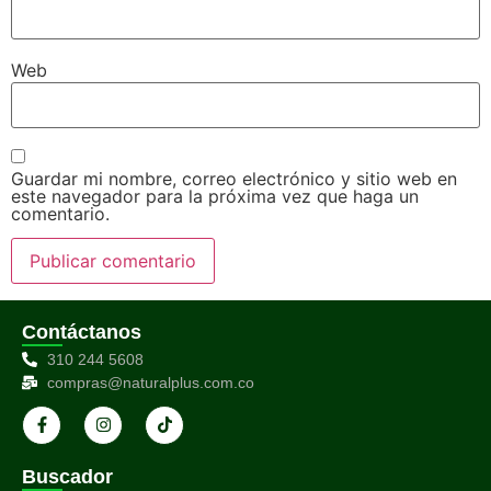
Web
Guardar mi nombre, correo electrónico y sitio web en
este navegador para la próxima vez que haga un
comentario.
Contáctanos
310 244 5608
compras@naturalplus.com.co
Buscador