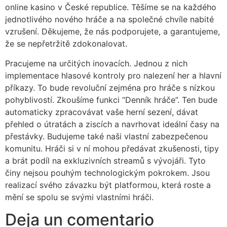
online kasino v České republice. Těšíme se na každého
jednotlivého nového hráče a na společné chvíle nabité
vzrušení. Děkujeme, že nás podporujete, a garantujeme,
že se nepřetržitě zdokonalovat.
Pracujeme na určitých inovacích. Jednou z nich
implementace hlasové kontroly pro nalezení her a hlavní
příkazy. To bude revoluční zejména pro hráče s nízkou
pohyblivostí. Zkoušíme funkci “Denník hráče”. Ten bude
automaticky zpracovávat vaše herní sezení, dávat
přehled o útratách a ziscích a navrhovat ideální časy na
přestávky. Budujeme také naši vlastní zabezpečenou
komunitu. Hráči si v ní mohou předávat zkušenosti, tipy
a brát podíl na exkluzivních streamů s vývojáři. Tyto
činy nejsou pouhým technologickým pokrokem. Jsou
realizací svého závazku být platformou, která roste a
mění se spolu se svými vlastními hráči.
Deja un comentario