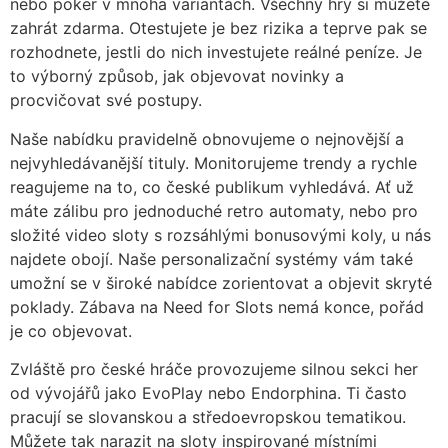
nebo poker v mnoha variantách. Všechny hry si můžete
zahrát zdarma. Otestujete je bez rizika a teprve pak se
rozhodnete, jestli do nich investujete reálné peníze. Je
to výborný způsob, jak objevovat novinky a
procvičovat své postupy.
Naše nabídku pravidelně obnovujeme o nejnovější a
nejvyhledávanější tituly. Monitorujeme trendy a rychle
reagujeme na to, co české publikum vyhledává. Ať už
máte zálibu pro jednoduché retro automaty, nebo pro
složité video sloty s rozsáhlými bonusovými koly, u nás
najdete obojí. Naše personalizační systémy vám také
umožní se v široké nabídce zorientovat a objevit skryté
poklady. Zábava na Need for Slots nemá konce, pořád
je co objevovat.
Zvláště pro české hráče provozujeme silnou sekci her
od vývojářů jako EvoPlay nebo Endorphina. Ti často
pracují se slovanskou a středoevropskou tematikou.
Můžete tak narazit na sloty inspirované místními