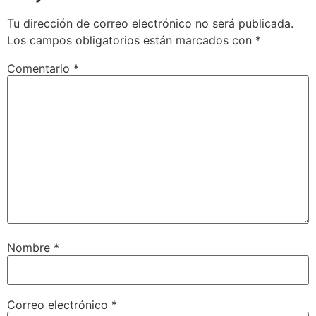
Tu dirección de correo electrónico no será publicada.
Los campos obligatorios están marcados con
*
Comentario
*
Nombre
*
Correo electrónico
*