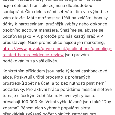
nejen četnost hraní, ale zejména dlouhodobou
spolupráci. Čím déle s námi setrváte, tím víc výhod se
vám otevře. Máte možnost se těšit na zvláštní bonusy,
dárky k narozeninám, pružnější výběry nebo dokonce
osobního account manažera. Snažíme se, abyste se
pociťovali jako VIP, protože pro nás každý hráč VIP
představuje. Naše promo akce nejsou jen marketing,
https://www.gov.uk/government/publications/gambling-
related-harms-evidence-review
jsou pravým
poděkováním za vaši důvěru.
Konkrétním příkladem jsou naše týdenní cashbackové
akce. Poskytují určité procento z prohraných
prostředků zpět na účet, a to bez nutnosti plnit herní
požadavky. Pro aktivní hráče pořádáme měsíční slotové
turnaje s českým žebříčkem. Hlavní výhry často
přesahují 100 000 Kč. Velmi vyhledávané jsou také “Dny
zdarma”. Během nich vybrané populární sloty
předkládají zvýšený počet volných zatočení pro