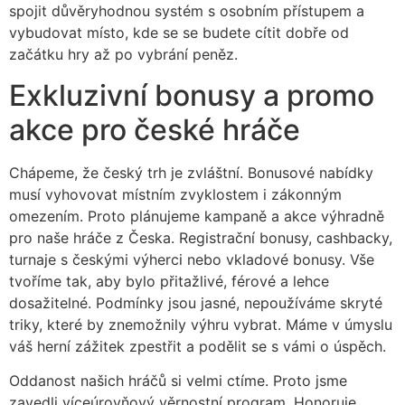
spojit důvěryhodnou systém s osobním přístupem a
vybudovat místo, kde se se budete cítit dobře od
začátku hry až po vybrání peněz.
Exkluzivní bonusy a promo
akce pro české hráče
Chápeme, že český trh je zvláštní. Bonusové nabídky
musí vyhovovat místním zvyklostem i zákonným
omezením. Proto plánujeme kampaně a akce výhradně
pro naše hráče z Česka. Registrační bonusy, cashbacky,
turnaje s českými výherci nebo vkladové bonusy. Vše
tvoříme tak, aby bylo přitažlivé, férové a lehce
dosažitelné. Podmínky jsou jasné, nepoužíváme skryté
triky, které by znemožnily výhru vybrat. Máme v úmyslu
váš herní zážitek zpestřit a podělit se s vámi o úspěch.
Oddanost našich hráčů si velmi ctíme. Proto jsme
zavedli víceúrovňový věrnostní program. Honoruje