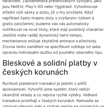
narativem. Zaznamenává preferovaných vývojářů, jako
jsou NetEnt, Play’n GO nebo Yggdrasil. Vyhodnocuje
střední výši sázky a dobu, již u hry prožijete. Když
například často hrajete sloty s zvýšeným rizikem a
gratis zatočeními, budeme vás vás automaticky
notifikovat na nové tituly, které mají podobný charakter.
Jestliže máte raději dynamický herní tempo,
mechanismus snižuje zbytečné animace a přechody.
Zrovna tento zaměření na specifikum odlišuje od sebe
opravdu individuální službu od pouhého obecného tipu.
Bleskové a solidní platby v
českých korunách
Rychlost platebních transakcí je jedním z pilířů
spokojenosti. Vytvořili jsme systém, který nabízí
okamžité vklady a co nejvíce rychlé výběry. Veškeré
transakce probíhají v českých korunách. Nemusíte se
zabývat převody měn a ztrácet peníze na poplatcích za