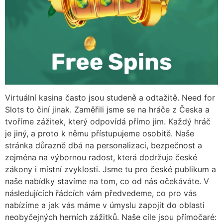
Virtuální kasina často jsou studeně a odtažitě. Need for
Slots to činí jinak. Zaměřili jsme se na hráče z Česka a
tvoříme zážitek, který odpovídá přímo jim. Každý hráč
je jiný, a proto k němu přístupujeme osobitě. Naše
stránka důrazně dbá na personalizaci, bezpečnost a
zejména na výbornou radost, která dodržuje české
zákony i místní zvyklosti. Jsme tu pro české publikum a
naše nabídky stavíme na tom, co od nás očekáváte. V
následujících řádcích vám předvedeme, co pro vás
nabízíme a jak vás máme v úmyslu zapojit do oblasti
neobyčejných herních zážitků. Naše cíle jsou přímočaré: