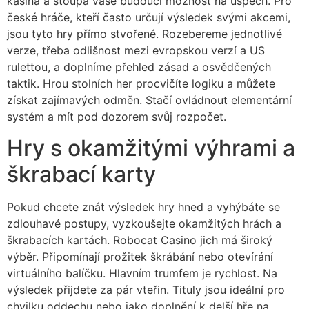
kasina a stoupá vaše budoucí možnost na úspěch. Pro
české hráče, kteří často určují výsledek svými akcemi,
jsou tyto hry přímo stvořené. Rozebereme jednotlivé
verze, třeba odlišnost mezi evropskou verzí a US
rulettou, a doplníme přehled zásad a osvědčených
taktik. Hrou stolních her procvičíte logiku a můžete
získat zajímavých odměn. Stačí ovládnout elementární
systém a mít pod dozorem svůj rozpočet.
Hry s okamžitými výhrami a
škrabací karty
Pokud chcete znát výsledek hry hned a vyhýbáte se
zdlouhavé postupy, vyzkoušejte okamžitých hrách a
škrabacích kartách. Robocat Casino jich má široký
výběr. Připomínají prožitek škrábání nebo otevírání
virtuálního balíčku. Hlavním trumfem je rychlost. Na
výsledek přijdete za pár vteřin. Tituly jsou ideální pro
chvilku oddechu nebo jako doplnění k delší hře na