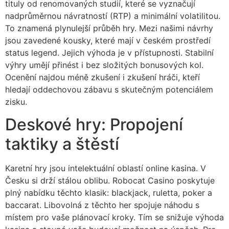
tituly od renomovaných studií, které se vyznačují
nadprůměrnou návratností (RTP) a minimální volatilitou.
To znamená plynulejší průběh hry. Mezi našimi návrhy
jsou zavedené kousky, které mají v českém prostředí
status legend. Jejich výhoda je v přístupnosti. Stabilní
výhry umějí přinést i bez složitých bonusových kol.
Ocenění najdou méně zkušení i zkušení hráči, kteří
hledají oddechovou zábavu s skutečným potenciálem
zisku.
Deskové hry: Propojení
taktiky a štěstí
Karetní hry jsou intelektuální oblastí online kasina. V
Česku si drží stálou oblibu. Robocat Casino poskytuje
plný nabídku těchto klasik: blackjack, ruletta, poker a
baccarat. Libovolná z těchto her spojuje náhodu s
místem pro vaše plánovací kroky. Tím se snižuje výhoda