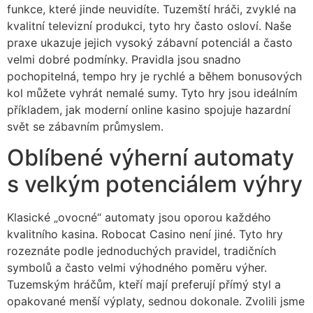
funkce, které jinde neuvidíte. Tuzemští hráči, zvyklé na
kvalitní televizní produkci, tyto hry často osloví. Naše
praxe ukazuje jejich vysoký zábavní potenciál a často
velmi dobré podmínky. Pravidla jsou snadno
pochopitelná, tempo hry je rychlé a během bonusových
kol můžete vyhrát nemalé sumy. Tyto hry jsou ideálním
příkladem, jak moderní online kasino spojuje hazardní
svět se zábavním průmyslem.
Oblíbené výherní automaty
s velkým potenciálem výhry
Klasické „ovocné“ automaty jsou oporou každého
kvalitního kasina. Robocat Casino není jiné. Tyto hry
rozeznáte podle jednoduchých pravidel, tradičních
symbolů a často velmi výhodného poměru výher.
Tuzemským hráčům, kteří mají preferují přímý styl a
opakované menší výplaty, sednou dokonale. Zvolili jsme