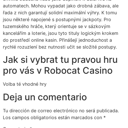
automatech. Mohou vypadat jako drobná zábava, ale
řada z nich garantují solidní maximální výhry. K tomu
jsou některé napojené s postupnými jackpoty. Pro
tuzemského hráče, který orientuje se v sázkovým
kancelářím a loterie, jsou tyto tituly logickým krokem
do prostředí online kasin. Přinášejí jednoduchost a
rychlé rozuzlení bez nutnosti učit se složité postupy.
Jak si vybrat tu pravou hru
pro vás v Robocat Casino
Volba té vhodné hry
Deja un comentario
Tu dirección de correo electrónico no será publicada.
Los campos obligatorios están marcados con
*