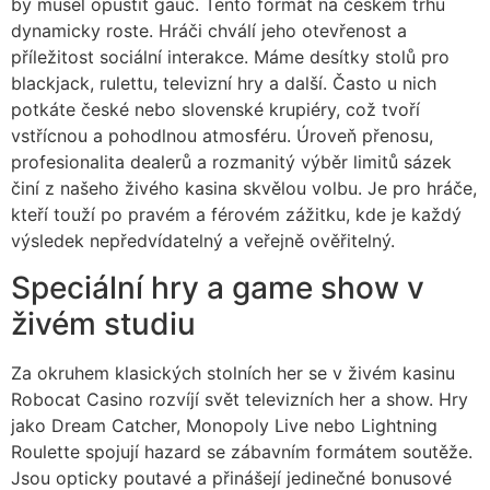
by musel opustit gauč. Tento formát na českém trhu
dynamicky roste. Hráči chválí jeho otevřenost a
příležitost sociální interakce. Máme desítky stolů pro
blackjack, rulettu, televizní hry a další. Často u nich
potkáte české nebo slovenské krupiéry, což tvoří
vstřícnou a pohodlnou atmosféru. Úroveň přenosu,
profesionalita dealerů a rozmanitý výběr limitů sázek
činí z našeho živého kasina skvělou volbu. Je pro hráče,
kteří touží po pravém a férovém zážitku, kde je každý
výsledek nepředvídatelný a veřejně ověřitelný.
Speciální hry a game show v
živém studiu
Za okruhem klasických stolních her se v živém kasinu
Robocat Casino rozvíjí svět televizních her a show. Hry
jako Dream Catcher, Monopoly Live nebo Lightning
Roulette spojují hazard se zábavním formátem soutěže.
Jsou opticky poutavé a přinášejí jedinečné bonusové